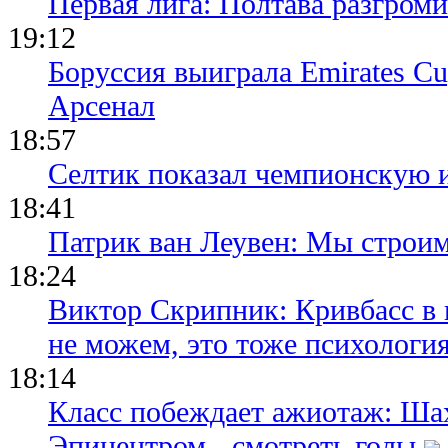
Первая лига: Полтава разгро
19:12
Боруссия выиграла Emirates Cu
Арсенал
18:57
Селтик показал чемпионскую 
18:41
Патрик ван Леувен: Мы строи
18:24
Виктор Скрипник: Кривбасс в 
не можем, это тоже психологи
18:14
Класс побеждает ажиотаж: Шах
Эпицентром - смотреть голы