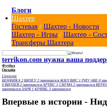
Блоги
Шахтер
Гостевая
/
Шахтер - Новости
Шахтер - Игры
/
Шахтер - Сос
Трансферы Шахтера
terrikon.com нужна ваша подде
Футбол
Онлайн
Livescore
БЕНФИКА
2
ВИЗЕУ
2
завершился
ЖИЛ ВИС
1
РИУ АВЕ
0
за
0
ВИДЗЕВ
2
завершился
АРТИС
1
СИГМА
2
завершился
ВЕРЕ
завершился
ЗАРЯ
1
КРИВБ.
3
завершился
Впервые в истории - Нид