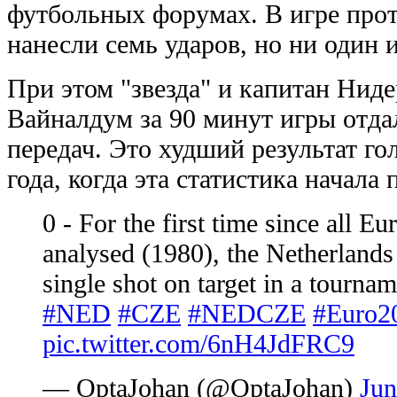
футбольных форумах. В игре про
нанесли семь ударов, но ни один 
При этом "звезда" и капитан Ни
Вайналдум за 90 минут игры отда
передач. Это худший результат го
года, когда эта статистика начала 
0 - For the first time since all 
analysed (1980), the Netherlands 
single shot on target in a tourna
#NED
#CZE
#NEDCZE
#Euro2
pic.twitter.com/6nH4JdFRC9
— OptaJohan (@OptaJohan)
Jun