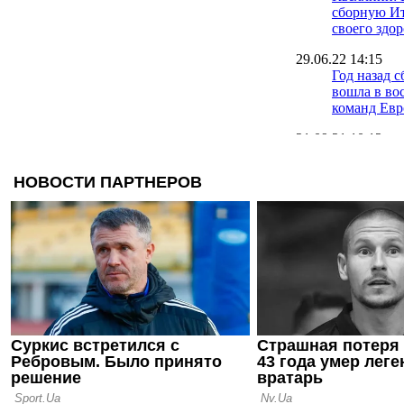
сборную И
своего здор
29.06.22 14:15
Год назад 
вошла в во
команд Ев
21.09.21 10:12
Черчесов о
провала Ро
Евро-2020
17.09.21 12:28
У игрока Ч
медали Евр
Суперкубк
10.09.21 14:18
Калиничен
насторожил
сборной на