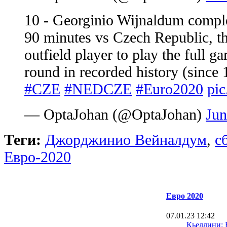
10 - Georginio Wijnaldum comple
90 minutes vs Czech Republic, t
outfield player to play the full 
round in recorded history (since 
#CZE
#NEDCZE
#Euro2020
pi
— OptaJohan (@OptaJohan)
Jun
Теги:
Джорджинио Вейналдум
,
с
Евро-2020
Евро 2020
07.01.23 12:42
Кьеллини: 