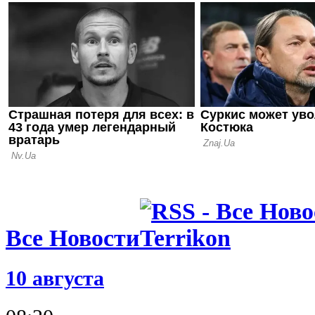
17.09.21 12:28
У игрока Ч
медали Евр
Суперкубк
10.09.21 14:18
Калиничен
насторожил
сборной на
Все Новости
10 августа