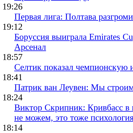
19:26
Первая лига: Полтава разгро
19:12
Боруссия выиграла Emirates Cu
Арсенал
18:57
Селтик показал чемпионскую 
18:41
Патрик ван Леувен: Мы строи
18:24
Виктор Скрипник: Кривбасс в 
не можем, это тоже психологи
18:14