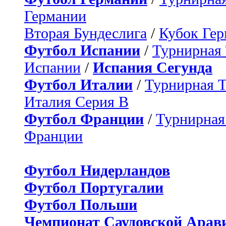
Германии
Вторая Бундеслига
/
Кубок Ге
Футбол Испании
/
Турнирная
Испании
/
Испания Сегунда
Футбол Италии
/
Турнирная 
Италия Серия B
Футбол Франции
/
Турнирная
Франции
Футбол Нидерландов
Футбол Португалии
Футбол Польши
Чемпионат Саудовской Арав