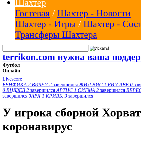
Шахтер
Гостевая
/
Шахтер - Новости
Шахтер - Игры
/
Шахтер - Сос
Трансферы Шахтера
terrikon.com нужна ваша подде
Футбол
Онлайн
Livescore
БЕНФИКА
2
ВИЗЕУ
2
завершился
ЖИЛ ВИС
1
РИУ АВЕ
0
за
0
ВИДЗЕВ
2
завершился
АРТИС
1
СИГМА
2
завершился
ВЕРЕ
завершился
ЗАРЯ
1
КРИВБ.
3
завершился
У игрока сборной Хорва
коронавирус