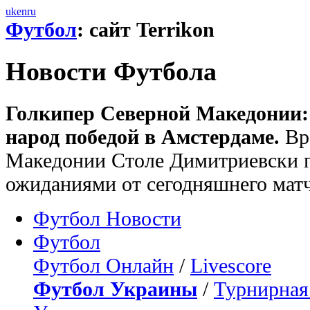
uk
en
ru
Футбол
: сайт Terrikon
Новости Футбола
Голкипер Северной Македонии:
народ победой в Амстердаме.
Вр
Македонии Столе Димитриевски 
ожиданиями от сегодняшнего матч
Футбол Новости
Футбол
Футбол Онлайн
/
Livescore
Футбол Украины
/
Турнирная