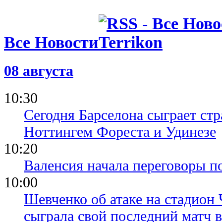
Черчесов о
провала Ро
Евро-2020
17.09.21 12:28
Все Новости
У игрока Ч
медали Евр
Суперкубк
08 августа
10.09.21 14:18
Калиничен
10:30
насторожил
сборной на
Сегодня Барселона сыграет ст
Ноттингем Фореста и Удинезе
10:20
Валенсия начала переговоры п
10:00
Шевченко об атаке на стадион 
сыграла свой последний матч 