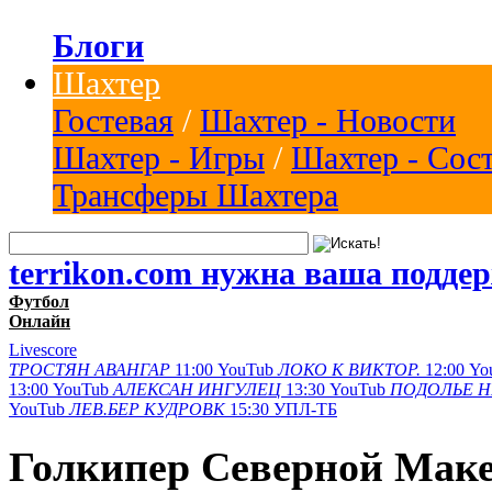
Блоги
Шахтер
Гостевая
/
Шахтер - Новости
Шахтер - Игры
/
Шахтер - Сос
Трансферы Шахтера
terrikon.com нужна ваша подде
Футбол
Онлайн
Livescore
ТРОСТЯН
АВАНГАР
11:00
YouTub
ЛОКО К
ВИКТОР.
12:00
Yo
13:00
YouTub
АЛЕКСАН
ИНГУЛЕЦ
13:30
YouTub
ПОДОЛЬЕ
Н
YouTub
ЛЕВ.БЕР
КУДРОВК
15:30
УПЛ-ТБ
Голкипер Северной Мак