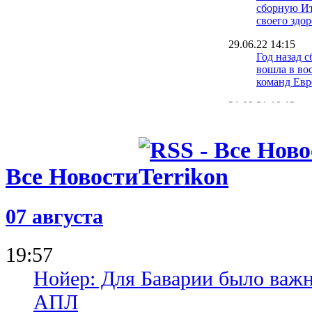
сборную И
своего здор
29.06.22 14:15
Год назад 
вошла в во
команд Ев
21.09.21 10:12
Черчесов о
провала Ро
Евро-2020
17.09.21 12:28
Все Новости
У игрока Ч
медали Евр
Суперкубк
07 августа
10.09.21 14:18
Калиничен
19:57
насторожил
сборной на
Нойер: Для Баварии было важн
АПЛ