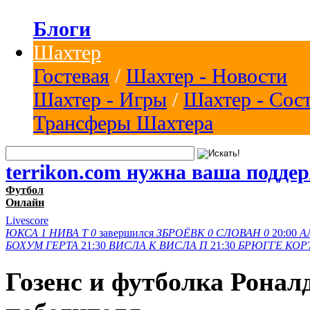
Блоги
Шахтер
Гостевая
/
Шахтер - Новости
Шахтер - Игры
/
Шахтер - Сос
Трансферы Шахтера
terrikon.com нужна ваша подде
Футбол
Онлайн
Livescore
ЮКСА
1
НИВА Т
0
завершился
ЗБРОЁВК
0
СЛОВАН
0
20:00
А
БОХУМ
ГЕРТА
21:30
ВИСЛА K
ВИСЛА П
21:30
БРЮГГЕ
КОР
Гозенс и футболка Ронал