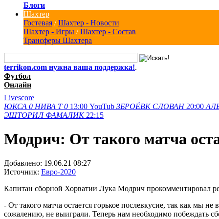
Блоги
Шахтер
Гостевая
/
Шахтер - Новости
Шахтер - Игры
/
Шахтер - Состав
Трансферы Шахтера
terrikon.com нужна ваша поддержка!
.
Футбол
Онлайн
Livescore
ЮКСА
0
НИВА Т
0
13:00
YouTub
ЗБРОЁВК
СЛОВАН
20:00
АЛ
ЭШТОРИЛ
ФАМАЛИК
22:15
Модрич: От такого матча оста
Добавлено:
19.06.21 08:27
Источник:
Евро-2020
Капитан сборной Хорватии Лука Модрич прокомментировал резу
- От такого матча остается горькое послевкусие, так как мы н
сожалению, не выиграли. Теперь нам необходимо побеждать с