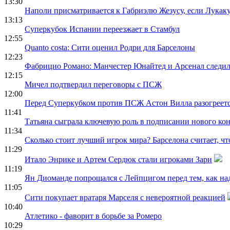
13:30
Наполи присматривается к Габриэлю Жезусу, если Лукаку
13:13
Суперкубок Испании переезжает в Стамбул
12:55
Quanto costa: Сити оценил Родри для Барселоны
12:23
Фабрицио Романо: Манчестер Юнайтед и Арсенал следил
12:15
Мичел подтвердил переговоры с ПСЖ
12:00
Перед Суперкубком против ПСЖ Астон Вилла разогреетс
11:41
Татьяна сыграла ключевую роль в подписании нового ко
11:34
Сколько стоит лучший игрок мира? Барселона считает, ч
11:29
Итало Энрике и Артем Сердюк стали игроками Зари
11:19
Ян Диоманде попрощался с Лейпцигом перед тем, как на
11:05
Сити покупает вратаря Марселя с невероятной реакцией
10:40
Атлетико - фаворит в борьбе за Ромеро
10:29