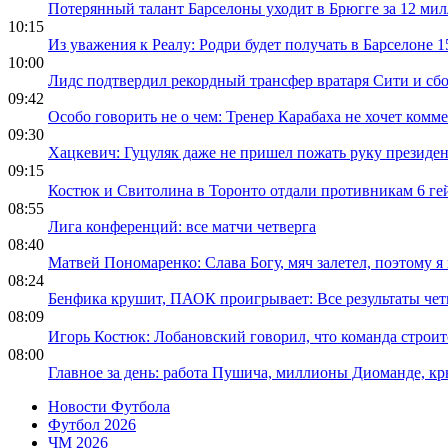
Потерянный талант Барселоны уходит в Брюгге за 12 ми
10:15
Из уважения к Реалу: Родри будет получать в Барселоне 
10:00
Лидс подтвердил рекордный трансфер вратаря Сити и сб
09:42
Особо говорить не о чем: Тренер Карабаха не хочет ком
09:30
Хацкевич: Гуцуляк даже не пришел пожать руку президе
09:15
Костюк и Свитолина в Торонто отдали противникам 6 ге
08:55
Лига конференций: все матчи четверга
08:40
Матвей Пономаренко: Слава Богу, мяч залетел, поэтому я
08:24
Бенфика крушит, ПАОК проигрывает: Все результаты че
08:09
Игорь Костюк: Лобановский говорил, что команда строит
08:00
Главное за день: работа Пушича, миллионы Диоманде, кр
Новости Футбола
Футбол 2026
ЧМ 2026