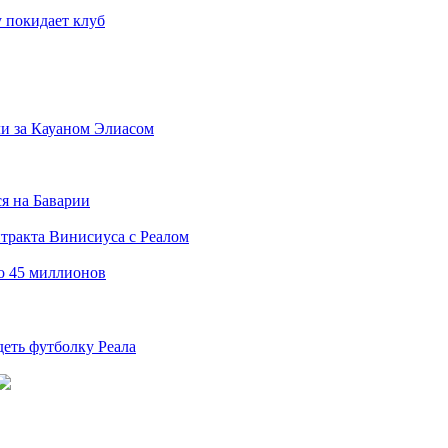
 покидает клуб
и за Кауаном Элиасом
я на Баварии
нтракта Винисиуса с Реалом
то 45 миллионов
деть футболку Реала