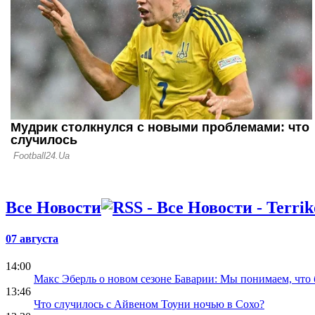
Суперкубк
10.09.21 14:18
Калиничен
насторожил
сборной на
Все Новости
07 августа
14:00
Макс Эберль о новом сезоне Баварии: Мы понимаем, что
13:46
Что случилось с Айвеном Тоуни ночью в Сохо?