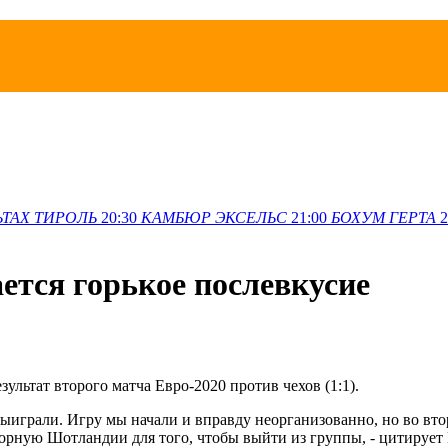
ЬТАХ
ТИРОЛЬ
20:30
КАМБЮР
ЭКСЕЛЬС
21:00
БОХУМ
ГЕРТА
2
ется горькое послевкусие
льтат второго матча Евро-2020 против чехов (1:1).
е выиграли. Игру мы начали и вправду неорганизованно, но во вт
борную Шотландии для того, чтобы выйти из группы, - цитируе