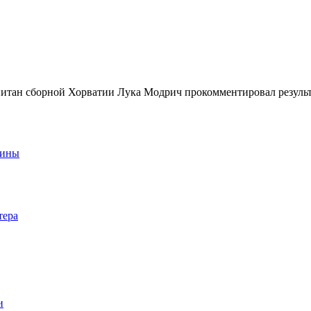
итан сборной Хорватии Лука Модрич прокомментировал результат
аины
тера
и