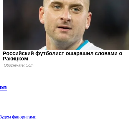
а УЕФА
ко: Меня
а игра нашей
 Евро-2020
 будем фаворитами