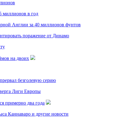
ллионов
15 миллионов в год
орной Англии за 40 миллионов фунтов
ментировать поражение от Динамо
нту
ймов на двоих
 прервал безголевую серию
тверга Лиги Европы
ся примерно два года
ыса Каннаваро и другие новости