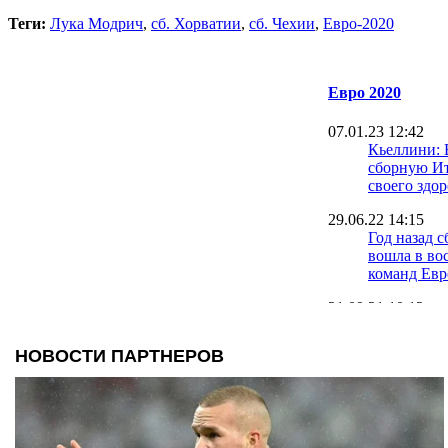
Теги:
Лука Модрич
,
сб. Хорватии
,
сб. Чехии
,
Евро-2020
Евро 2020
07.01.23 12:42
Кьеллини: 
сборную И
своего здор
29.06.22 14:15
Год назад 
вошла в во
команд Ев
21.09.21 10:12
Черчесов о
провала Ро
Евро-2020
17.09.21 12:28
У игрока Ч
медали Евр