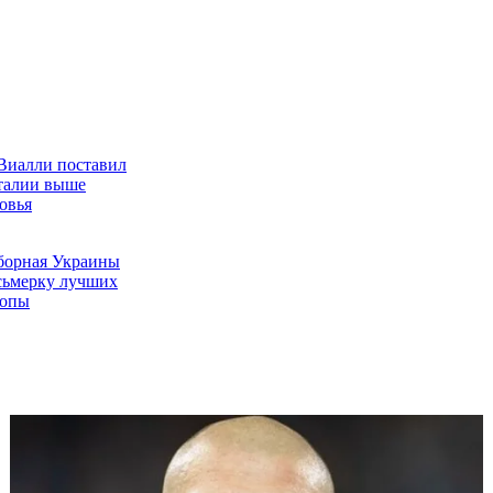
Виалли поставил
талии выше
овья
сборная Украины
сьмерку лучших
ропы
бъяснил причины
ссии на
елси украли
о-2020, ЛЧ и