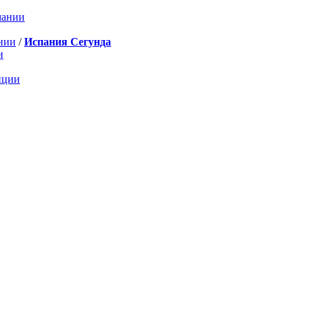
мании
нии
/
Испания Сегунда
и
нции