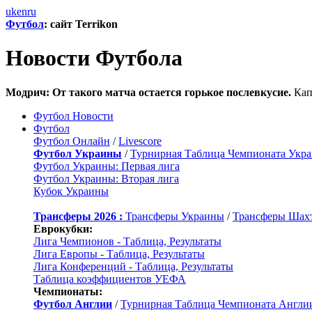
uk
en
ru
Футбол
: сайт Terrikon
Новости Футбола
Модрич: От такого матча остается горькое послевкусие.
Кап
Футбол Новости
Футбол
Футбол Онлайн
/
Livescore
Футбол Украины
/
Турнирная Таблица Чемпионата Укр
Футбол Украины: Первая лига
Футбол Украины: Вторая лига
Кубок Украины
Трансферы 2026 :
Трансферы Украины
/
Трансферы Шах
Еврокубки:
Лига Чемпионов - Таблица, Результаты
Лига Европы - Таблица, Результаты
Лига Конференций - Таблица, Результаты
Таблица коэффициентов УЕФА
Чемпионаты:
Футбол Англии
/
Турнирная Таблица Чемпионата Англи