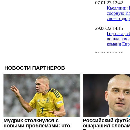
07.01.23 12:42
Кьеллини: 
сборную И
своего здор
29.06.22 14:15
Год назад 
вошла в во
команд Ев
21.09.21 10:12
Черчесов о
провала Ро
Евро-2020
17.09.21 12:28
У игрока Ч
медали Евр
Суперкубк
10.09.21 14:18
Калиничен
насторожил
сборной на