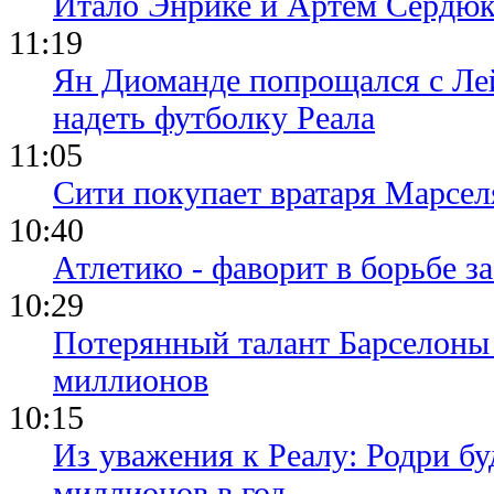
Итало Энрике и Артем Сердюк
11:19
Ян Диоманде попрощался с Лей
надеть футболку Реала
11:05
Сити покупает вратаря Марсел
10:40
Атлетико - фаворит в борьбе з
10:29
Потерянный талант Барселоны 
миллионов
10:15
Из уважения к Реалу: Родри бу
миллионов в год