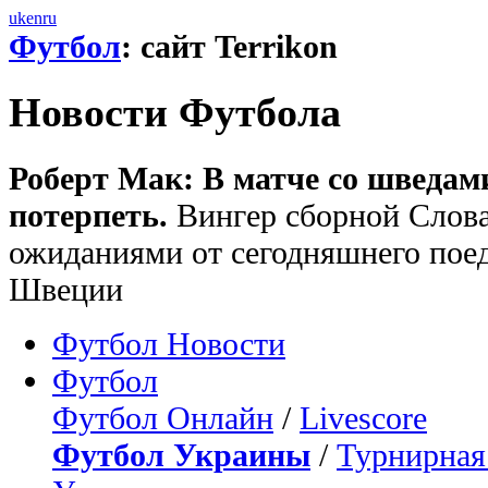
uk
en
ru
Футбол
: сайт Terrikon
Новости Футбола
Роберт Мак: В матче со шведам
потерпеть.
Вингер сборной Слова
ожиданиями от сегодняшнего пое
Швеции
Футбол Новости
Футбол
Футбол Онлайн
/
Livescore
Футбол Украины
/
Турнирная