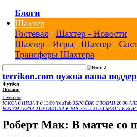
Блоги
Шахтер
Гостевая
/
Шахтер - Новости
Шахтер - Игры
/
Шахтер - Сос
Трансферы Шахтера
terrikon.com нужна ваша подде
Футбол
Онлайн
Livescore
ЮКСА
0
НИВА Т
0
13:00
YouTub
ЗБРОЁВК
СЛОВАН
20:00
АЛ
БОХУМ
ГЕРТА
21:30
ВИСЛА K
ВИСЛА П
21:30
БРЮГГЕ
КОР
Роберт Мак: В матче со