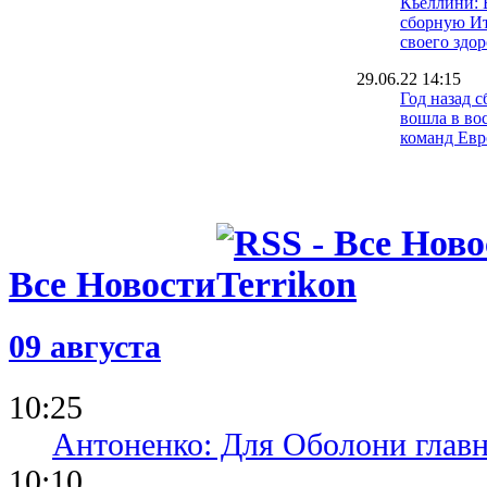
Кьеллини: 
сборную И
своего здор
29.06.22 14:15
Год назад 
вошла в во
команд Ев
21.09.21 10:12
Черчесов о
провала Ро
Евро-2020
17.09.21 12:28
Все Новости
У игрока Ч
медали Евр
Суперкубк
09 августа
10.09.21 14:18
Калиничен
10:25
насторожил
сборной на
Антоненко: Для Оболони глав
10:10