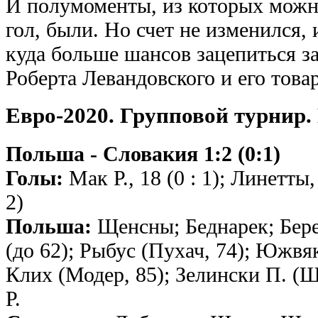
И полумоменты, из которых можн
гол, были. Но счет не изменился,
куда больше шансов зацепиться за
Роберта Левандовского и его това
Евро-2020. Групповой турнир.
Польша - Словакия 1:2 (0:1)
Голы:
Мак Р., 18 (0 : 1); Линетты,
2)
Польша:
Щенсны; Беднарек; Бер
(до 62); Рыбус (Пухач, 74); Южвя
Клих (Модер, 85); Зелински П. (Ш
Р.