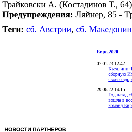
Трайковски А. (Костадинов Т., 64
Предупреждения:
Ляйнер, 85 - Т
Теги:
сб. Австрии
,
сб. Македонии
Евро 2020
07.01.23 12:42
Кьеллини: 
сборную И
своего здор
29.06.22 14:15
Год назад 
вошла в во
команд Ев
21.09.21 10:12
Черчесов о
провала Ро
Евро-2020