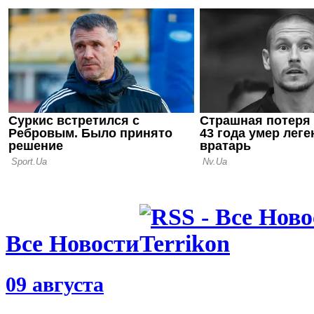
17.09.21 12:28
У игрока Ч
медали Евр
Суперкубк
10.09.21 14:18
Калиничен
насторожил
сборной на
Все Новости
09 августа