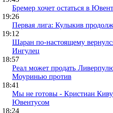
Бремер хочет остаться в Ювент
19:26
Первая лига: Кулыкив продолж
19:12
Шаран по-настоящему вернулс
Ингулец
18:57
Реал может продать Ливерпул
Моуринью против
18:41
Мы не готовы - Кристиан Киву
Ювентусом
18:24