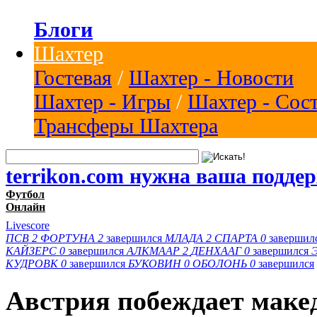
Блоги
Шахтер
Гостевая
/
Шахтер - Новости
Шахтер - Игры
/
Шахтер - Сос
Трансферы Шахтера
terrikon.com нужна ваша подде
Футбол
Онлайн
Livescore
ПСВ
2
ФОРТУНА
2
завершился
МЛАДА
2
СПАРТА
0
завершил
КАЙЗЕРС
0
завершился
АЛКМААР
2
ДЕНХААГ
0
завершился
КУДРОВК
0
завершился
БУКОВИН
0
ОБОЛОНЬ
0
завершился
Австрия побеждает макед