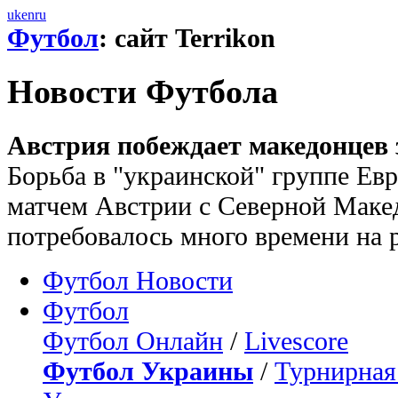
uk
en
ru
Футбол
: сайт Terrikon
Новости Футбола
Австрия побеждает македонцев з
Борьба в "украинской" группе Евр
матчем Австрии с Северной Маке
потребовалось много времени на р
Футбол Новости
Футбол
Футбол Онлайн
/
Livescore
Футбол Украины
/
Турнирная