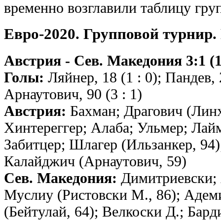
временно возглавили таблицу гру
Евро-2020. Групповой турнир.
Австрия - Сев. Македония 3:1 (1
Голы:
Ляйнер, 18 (1 : 0); Пандев, 2
Арнаутович, 90 (3 : 1)
Австрия:
Бахман; Драгович (Линх
Хинтереггер; Алаба; Ульмер; Лайм
Забитцер; Шлагер (Ильзанкер, 94);
Калайджич (Арнаутович, 59)
Сев. Македония:
Димитриевски; 
Муслиу (Ристовски М., 86); Адем
(Бейтулай, 64); Велкоски Д.; Бард