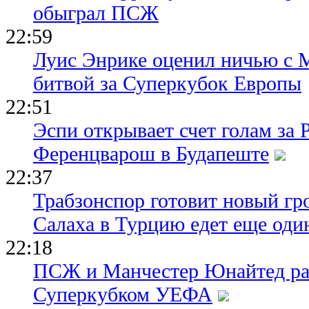
обыграл ПСЖ
22:59
Луис Энрике оценил ничью с 
битвой за Суперкубок Европы
22:51
Эспи открывает счет голам за
Ференцварош в Будапеште
22:37
Трабзонспор готовит новый гр
Салаха в Турцию едет еще оди
22:18
ПСЖ и Манчестер Юнайтед ра
Суперкубком УЕФА