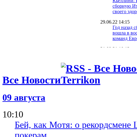
Кьеллини: 
сборную И
своего здор
29.06.22 14:15
Год назад 
вошла в во
команд Ев
21.09.21 10:12
Черчесов о
провала Ро
Евро-2020
17.09.21 12:28
Все Новости
У игрока Ч
медали Евр
Суперкубк
09 августа
10.09.21 14:18
Калиничен
10:10
насторожил
сборной на
Бей, как Мотя: о рекордсмене 
покерам