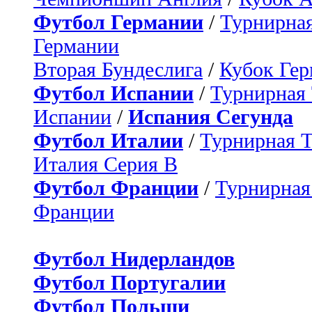
Футбол Германии
/
Турнирная
Германии
Вторая Бундеслига
/
Кубок Ге
Футбол Испании
/
Турнирная
Испании
/
Испания Сегунда
Футбол Италии
/
Турнирная 
Италия Серия B
Футбол Франции
/
Турнирная
Франции
Футбол Нидерландов
Футбол Португалии
Футбол Польши