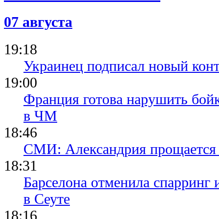
южноамери
менее
07 августа
конкурент
17.09.22 09:43
19:18
ФИФА объ
официально
Украинец подписал новый конт
участии сб
на ЧМ
19:00
Франция готова нарушить бой
в ЧМ
18:46
СМИ: Александрия прощается 
18:31
Барселона отменила спарринг 
в Сеуте
18:16