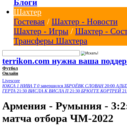
Блоги
Шахтер
Гостевая
/
Шахтер - Новости
Шахтер - Игры
/
Шахтер - Сос
Трансферы Шахтера
terrikon.com нужна ваша подде
Футбол
Онлайн
Livescore
ЮКСА
1
НИВА Т
0
завершился
ЗБРОЁВК
СЛОВАН
20:00
АЛЬТ
ГЕРТА
21:30
ВИСЛА K
ВИСЛА П
21:30
БРЮГГЕ
КОРТРЕЙ
21
Армения - Румыния - 3:2
матча отбора ЧМ-2022