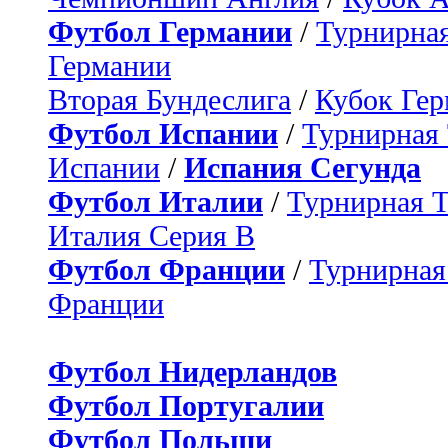
Футбол Германии
/
Турнирная
Германии
Вторая Бундеслига
/
Кубок Ге
Футбол Испании
/
Турнирная
Испании
/
Испания Сегунда
Футбол Италии
/
Турнирная 
Италия Серия B
Футбол Франции
/
Турнирная
Франции
Футбол Нидерландов
Футбол Португалии
Футбол Польши