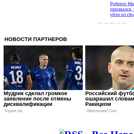
Роберто М
признался, 
уйти из сб
29.09.22 09:29
Александе
советуют у
Англии
28.09.22 18:11
Кака: Лига
южноамери
менее
конкурент
17.09.22 09:43
ФИФА объ
официально
участии сб
на ЧМ