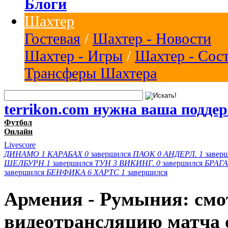
Блоги
Шахтер
Гостевая
/
Шахтер - Новости
Шахтер - Игры
/
Шахтер - Сос
Трансферы Шахтера
terrikon.com нужна ваша подде
Футбол
Онлайн
Livescore
ДИНАМО
1
КАРАБАХ
0
завершился
ПАОК
0
АНДЕРЛ.
1
завер
ШЕЛБУРН
1
завершился
ТУН
3
ВИКИНГ.
0
завершился
БРАГА
завершился
БЕНФИКА
6
ХАРТС
1
завершился
Армения - Румыния: смо
видеотрансляцию матча 