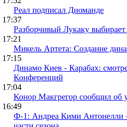
17:52
Реал подписал Диоманде
17:37
Разборчивый Лукаку выбирает
17:21
Микель Артета: Создание динас
17:15
Динамо Киев - Карабах: смотр
Конференций
17:04
Конор Макгрегор сообщил об 
16:49
Ф-1: Андреа Кими Антонелли 
части сезона