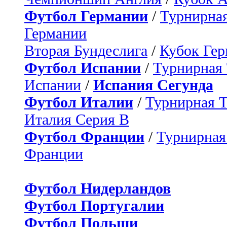
Футбол Германии
/
Турнирная
Германии
Вторая Бундеслига
/
Кубок Ге
Футбол Испании
/
Турнирная
Испании
/
Испания Сегунда
Футбол Италии
/
Турнирная 
Италия Серия B
Футбол Франции
/
Турнирная
Франции
Футбол Нидерландов
Футбол Португалии
Футбол Польши