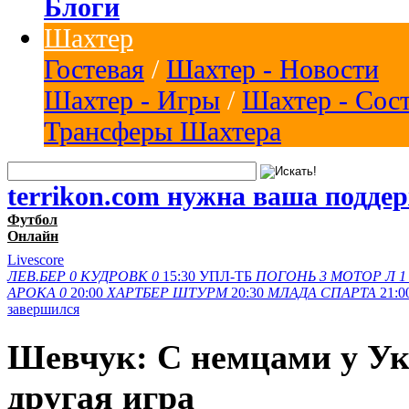
Блоги
Шахтер
Гостевая
/
Шахтер - Новости
Шахтер - Игры
/
Шахтер - Сос
Трансферы Шахтера
terrikon.com нужна ваша подде
Футбол
Онлайн
Livescore
ЛЕВ.БЕР
0
КУДРОВК
0
15:30
УПЛ-ТБ
ПОГОНЬ
3
МОТОР Л
1
АРОКА
0
20:00
ХАРТБЕР
ШТУРМ
20:30
МЛАДА
СПАРТА
21:0
завершился
Шевчук: С немцами у Ук
другая игра