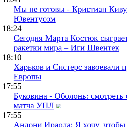
Мы не готовы - Кристиан Киву
Ювентусом
18:24
Сегодня Марта Костюк сыграе
ракетки мира – Иги Швентек
18:10
Харьков и Систерс завоевали 
Европы
17:55
Буковина - Оболонь: смотреть
матча УПЛ
17:55
Андони Ираола: Я хочу, чтобы