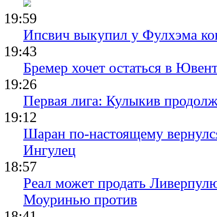
19:59
Ипсвич выкупил у Фулхэма ко
19:43
Бремер хочет остаться в Ювент
19:26
Первая лига: Кулыкив продолж
19:12
Шаран по-настоящему вернулс
Ингулец
18:57
Реал может продать Ливерпул
Моуринью против
18:41