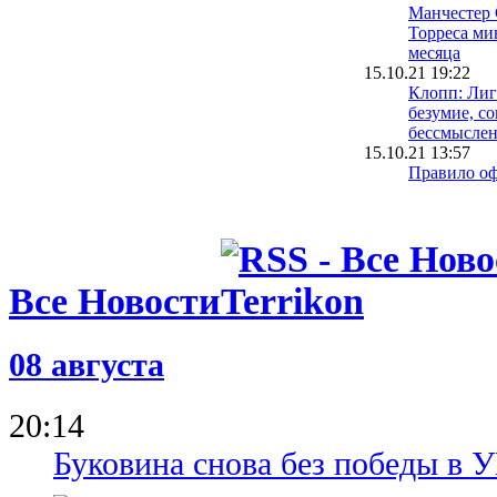
Манчестер
Торреса ми
месяца
15.10.21 19:22
Клопп: Лиг
безумие, с
бессмысле
15.10.21 13:57
Правило оф
быть модер
после скан
Мбаппе
11.10.21 13:40
Все Новости
Бускетс ув
забил Испа
11.10.21 12:37
Бензема по
08 августа
Наций поо
ЧМ-2022
20:14
Буковина снова без победы в 