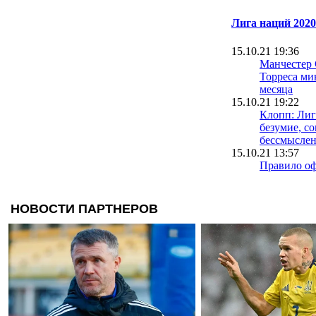
Лига наций 2020
15.10.21 19:36
Манчестер
Торреса ми
месяца
15.10.21 19:22
Клопп: Лиг
безумие, с
бессмысле
15.10.21 13:57
Правило оф
быть модер
после скан
Мбаппе
11.10.21 13:40
Бускетс ув
забил Испа
11.10.21 12:37
Бензема по
Наций поо
ЧМ-2022