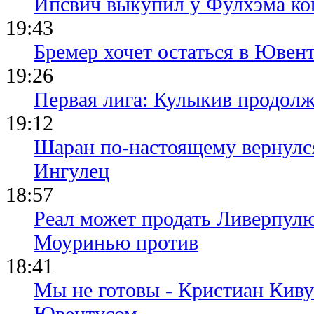
Ипсвич выкупил у Фулхэма ко
19:43
Бремер хочет остаться в Ювент
19:26
Первая лига: Кулыкив продолж
19:12
Шаран по-настоящему вернулс
Ингулец
18:57
Реал может продать Ливерпул
Моуринью против
18:41
Мы не готовы - Кристиан Киву
Ювентусом