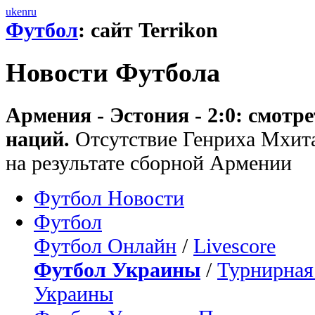
uk
en
ru
Футбол
: сайт Terrikon
Новости Футбола
Армения - Эстония - 2:0: смотр
наций.
Отсутствие Генриха Мхитар
на результате сборной Армении
Футбол Новости
Футбол
Футбол Онлайн
/
Livescore
Футбол Украины
/
Турнирная
Украины