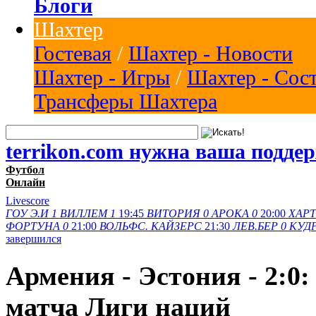
Блоги
Шахтер
Гостевая
/
Шахтер - Новости
Шахтер - Игры
/
Шахтер - Сос
Трансферы Шахтера
terrikon.com нужна ваша подде
Футбол
Онлайн
Livescore
ГОУ Э.И
1
ВИЛЛЕМ
1
19:45
ВИТОРИЯ
0
АРОКА
0
20:00
ХАРТ
ФОРТУНА
0
21:00
ВОЛЬФС.
КАЙЗЕРС
21:30
ЛЕВ.БЕР
0
КУД
завершился
Армения - Эстония - 2:0:
матча Лиги наций