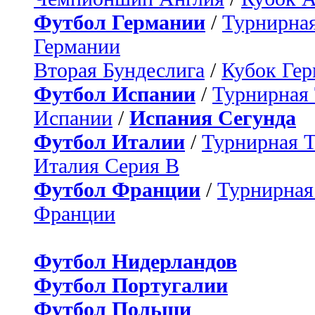
Футбол Германии
/
Турнирная
Германии
Вторая Бундеслига
/
Кубок Ге
Футбол Испании
/
Турнирная
Испании
/
Испания Сегунда
Футбол Италии
/
Турнирная 
Италия Серия B
Футбол Франции
/
Турнирная
Франции
Футбол Нидерландов
Футбол Португалии
Футбол Польши