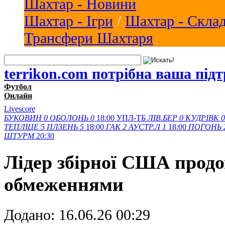
Шахтар - Новини
Шахтар - Ігри
/
Шахтар - Скла
Трансфери Шахтаря
terrikon.com потрібна ваша під
Футбол
Онлайн
Livescore
БУКОВИН
0
ОБОЛОНЬ
0
18:00
УПЛ-ТБ
ЛІВ.БЕР
0
КУДРІВК
0
ТЕПЛІЦЕ
5
ПЛЗЕНЬ
5
18:00
ГАК
2
АУСТР.Л
1
18:00
ПОГОНЬ
ШТУРМ
20:30
Лідер збірної США продо
обмеженнями
Додано:
16.06.26 00:29