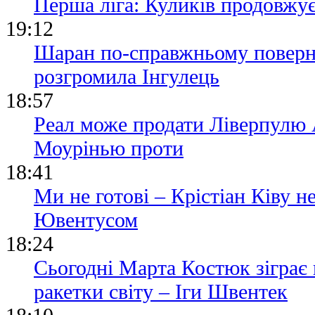
Перша ліга: Куликів продовжу
19:12
Шаран по-справжньому поверн
розгромила Інгулець
18:57
Реал може продати Ліверпулю
Моурінью проти
18:41
Ми не готові – Крістіан Ківу 
Ювентусом
18:24
Сьогодні Марта Костюк зіграє
ракетки світу – Іги Швентек