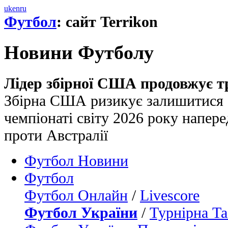
uk
en
ru
Футбол
: сайт Terrikon
Новини Футболу
Лідер збірної США продовжує т
Збірна США ризикує залишитися б
чемпіонаті світу 2026 року напер
проти Австралії
Футбол Новини
Футбол
Футбол Онлайн
/
Livescore
Футбол України
/
Турнірна Та