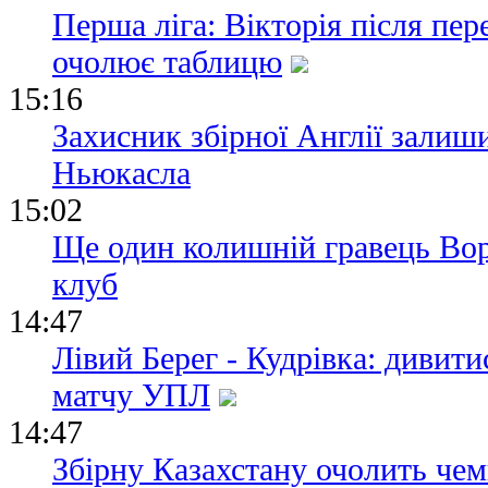
Перша ліга: Вікторія після пе
очолює таблицю
15:16
Захисник збірної Англії залиш
Ньюкасла
15:02
Ще один колишній гравець Вор
клуб
14:47
Лівий Берег - Кудрівка: дивит
матчу УПЛ
14:47
Збірну Казахстану очолить че