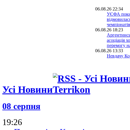
06.08.26 22:34
УЄФА поки
відмовилася
чемпіонатів
06.08.26 18:23
Аргентинсь
асоціація х
перемогу н
06.08.26 13:33
Невдачу Кор
світу розсл
допомогою 
06.08.26 09:39
Іспанія біл
проводити 
Усі Новини
разом із М
05.08.26 23:39
ФІФА відмо
08 серпня
ідеї: чутки
ЧС-2030 у 
спростован
19:26