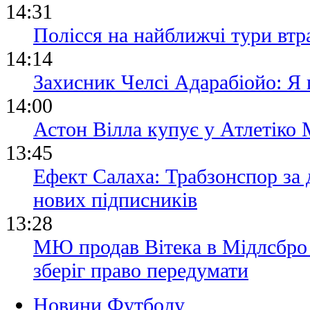
14:31
Полісся на найближчі тури втр
14:14
Захисник Челсі Адарабіойо: Я
14:00
Астон Вілла купує у Атлетіко 
13:45
Ефект Салаха: Трабзонспор за 
нових підписників
13:28
МЮ продав Вітека в Мідлсбро з
зберіг право передумати
Новини Футболу