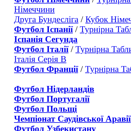
Німеччини
Друга Бундесліга
/
Кубок Німе
Футбол Іспанії
/
Турнірна Таб
Іспанія Сегунда
Футбол Італії
/
Турнірна Табли
Італія Серія B
Футбол Франції
/
Турнірна Та
Футбол Нідерландiв
Футбол Португалії
Футбол Польщі
Чемпіонат Саудівської Аравії
Футбол Узбекистану