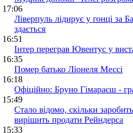
17:06
Ліверпуль лідирує у гонці за Б
здається
16:51
Інтер переграв Ювентус у вист
16:35
Помер батько Ліонеля Мессі
16:18
Офіційно: Бруно Гімараєш - г
15:49
Стало відомо, скільки заробит
вирішить продати Рейндерса
15:33