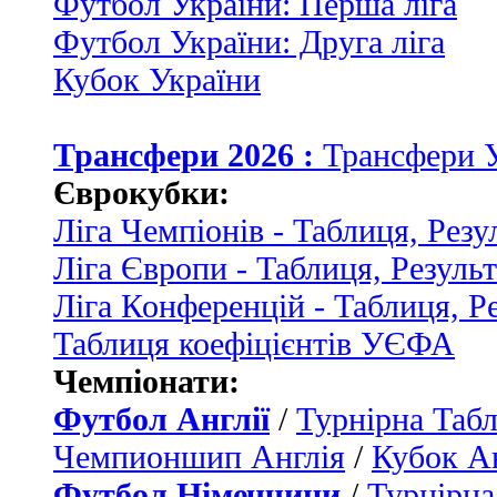
Футбол України: Перша ліга
Футбол України: Друга ліга
Кубок України
Трансфери 2026 :
Трансфери 
Єврокубки:
Ліга Чемпіонів - Таблиця, Резу
Ліга Європи - Таблиця, Резуль
Ліга Конференцій - Таблиця, Р
Таблиця коефіцієнтів УЄФА
Чемпіонати:
Футбол Англії
/
Турнірна Табл
Чемпионшип Англія
/
Кубок Ан
Футбол Німеччини
/
Турнірна