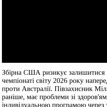
Збірна США ризикує залишитися б
чемпіонаті світу 2026 року напер
проти Австралії. Півзахисник Міл
раніше, має проблеми зі здоров'я
індивідуальною програмою через 