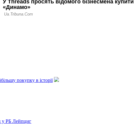
ільшу покупку в історії
д у РБ Лейпциг