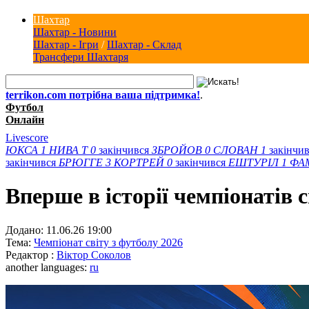
Шахтар
Шахтар - Новини
Шахтар - Ігри
/
Шахтар - Склад
Трансфери Шахтаря
terrikon.com потрібна ваша підтримка!
.
Футбол
Онлайн
Livescore
ЮКСА
1
НИВА Т
0
закінчився
ЗБРОЙОВ
0
СЛОВАН
1
закінчи
закінчився
БРЮГГЕ
3
КОРТРЕЙ
0
закінчився
ЕШТУРІЛ
1
ФА
Вперше в історії чемпіонатів 
Додано:
11.06.26 19:00
Тема:
Чемпіонат світу з футболу 2026
Редактор :
Віктор Соколов
another languages:
ru