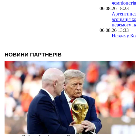
чемпіонатів
06.08.26 18:23
Аргентинсь
асоціація х
перемогу н
06.08.26 13:33
Невдачу Кор
світу розсл
допомогою 
06.08.26 09:39
Іспанія біл
проводити 
разом із М
05.08.26 23:39
ФІФА відмо
ідеї: чутки
ЧС-2030 у 
спростован