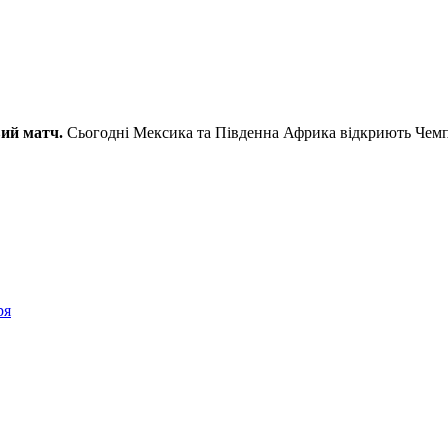
вий матч.
Сьогодні Мексика та Південна Африка відкриють Чемпі
ря