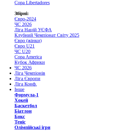
Copa Libertadores
Збірні:
Євро-2024
ЧС 2026
Ліга Націй УЄФА
Клубний Чемпіонат Світу 2025
Євро (жінки)
Євро U21
ЧС U20
Copa America
Кубок Африки
ЧС 2026
Ліга Чемпіонів
Ліга Європи
Ліга Конф.
Інше
Формула-1
Хокей
Баскетбол
Біатлон
Бокс
Теніс
Олімпійські ігри