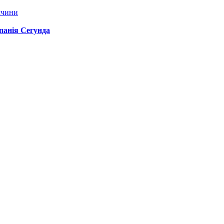
ччини
спанія Сегунда