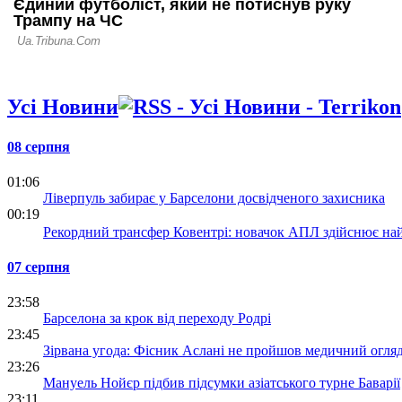
Усі Новини
08 серпня
01:06
Ліверпуль забирає у Барселони досвідченого захисника
00:19
Рекордний трансфер Ковентрі: новачок АПЛ здійснює найб
07 серпня
23:58
Барселона за крок від переходу Родрі
23:45
Зірвана угода: Фісник Аслані не пройшов медичний огля
23:26
Мануель Нойєр підбив підсумки азіатського турне Баварії
23:11