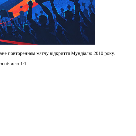
тане повторенням матчу відкриття Мундіалю 2010 року.
ся нічиєю 1:1.