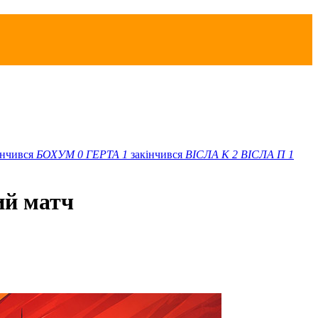
інчився
БОХУМ
0
ГЕРТА
1
закінчився
ВІСЛА K
2
ВІСЛА П
1
ий матч