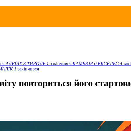
вся
АЛЬТАХ
3
ТИРОЛЬ
1
закінчився
КАМБЮР
0
ЕКСЕЛЬС
4
зак
МАЛІК
1
закінчився
світу повториться його стартов