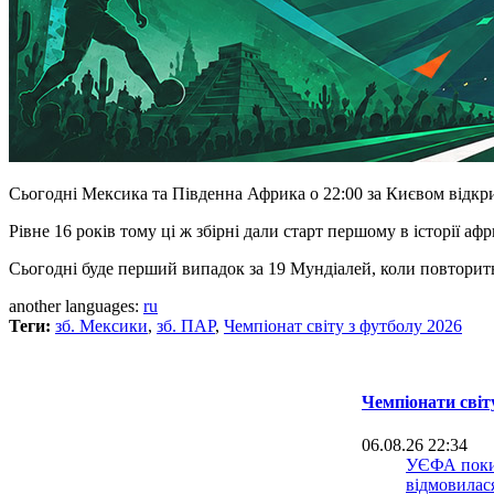
Сьогодні Мексика та Південна Африка о 22:00 за Києвом відкр
Рівне 16 років тому ці ж збірні дали старт першому в історії аф
Сьогодні буде перший випадок за 19 Мундіалей, коли повторить
another languages:
ru
Теги:
зб. Мексики
,
зб. ПАР
,
Чемпіонат світу з футболу 2026
Чемпіонати світ
06.08.26 22:34
УЄФА поки
відмовилася