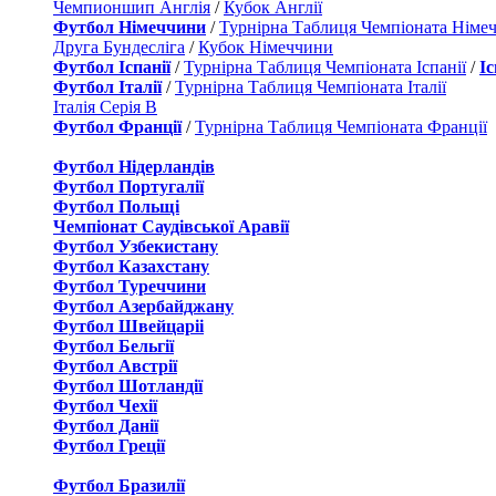
Чемпионшип Англія
/
Кубок Англії
Футбол Німеччини
/
Турнірна Таблиця Чемпіоната Німе
Друга Бундесліга
/
Кубок Німеччини
Футбол Іспанії
/
Турнірна Таблиця Чемпіоната Іспанії
/
І
Футбол Італії
/
Турнірна Таблиця Чемпіоната Італії
Італія Серія B
Футбол Франції
/
Турнірна Таблиця Чемпіоната Франції
Футбол Нідерландiв
Футбол Португалії
Футбол Польщі
Чемпіонат Саудівської Аравії
Футбол Узбекистану
Футбол Казахстану
Футбол Туреччини
Футбол Азербайджану
Футбол Швейцаріі
Футбол Бельгії
Футбол Австрії
Футбол Шотландії
Футбол Чехії
Футбол Данії
Футбол Греції
Футбол Бразилії