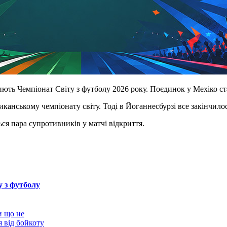
иють Чемпіонат Світу з футболу 2026 року. Поєдинок у Мехіко с
риканському чемпіонату світу. Тоді в Йоганнесбурзі все закінчило
ся пара супротивників у матчі відкриття.
у з футболу
 що не
 від бойкоту