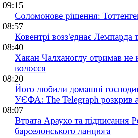
09:15
Соломонове рішення: Тоттенге
08:57
Ковентрі возз'єднає Лемпарда 
08:40
Хакан Чалханоглу отримав не н
волосся
08:20
Його любили домашні господині
УЄФА: The Telegraph розкрив 
08:07
Втрата Араухо та підписання Р
барселонського ланцюга