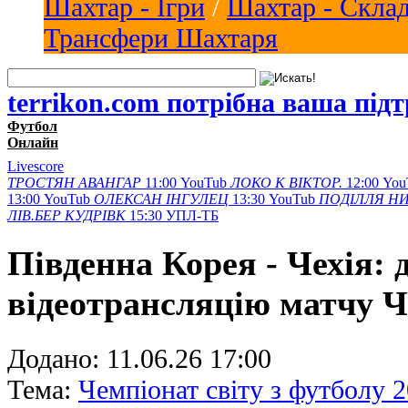
Шахтар - Ігри
/
Шахтар - Скла
Трансфери Шахтаря
terrikon.com потрібна ваша під
Футбол
Онлайн
Livescore
ТРОСТЯН
АВАНГАР
11:00
YouTub
ЛОКО К
ВІКТОР.
12:00
You
13:00
YouTub
ОЛЕКСАН
ІНГУЛЕЦ
13:30
YouTub
ПОДІЛЛЯ
НИ
ЛІВ.БЕР
КУДРІВК
15:30
УПЛ-ТБ
Південна Корея - Чехія:
відеотрансляцію матчу 
Додано:
11.06.26 17:00
Тема:
Чемпіонат світу з футболу 