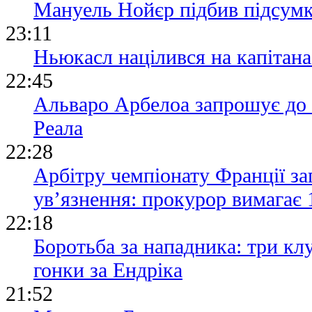
Мануель Нойєр підбив підсумки
23:11
Ньюкасл націлився на капітана 
22:45
Альваро Арбелоа запрошує до 
Реала
22:28
Арбітру чемпіонату Франції за
ув’язнення: прокурор вимагає 
22:18
Боротьба за нападника: три кл
гонки за Ендріка
21:52