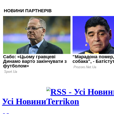
допомогою 
06.08.26 09:39
Іспанія біл
проводити 
разом із М
05.08.26 23:39
ФІФА відмо
ідеї: чутки
ЧС-2030 у 
спростован
Усі Новини