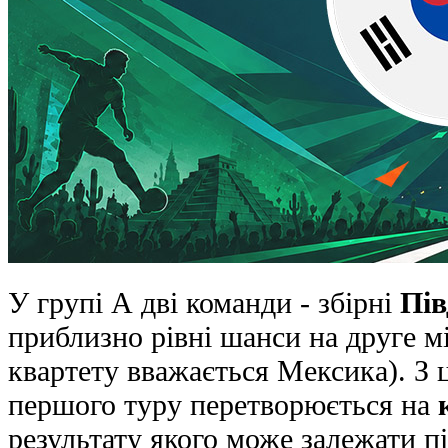
У групі А дві команди - збірні
Пів
приблизно рівні шанси на друге м
квартету вважається Мексика). З 
першого туру перетворюється на
результату якого може залежати п