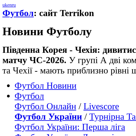
uk
en
ru
Футбол
: сайт Terrikon
Новини Футболу
Південна Корея - Чехія: дивити
матчу ЧС-2026.
У групі А дві ком
та Чехії - мають приблизно рівні 
Футбол Новини
Футбол
Футбол Онлайн
/
Livescore
Футбол України
/
Турнірна Та
Футбол України: Перша ліга