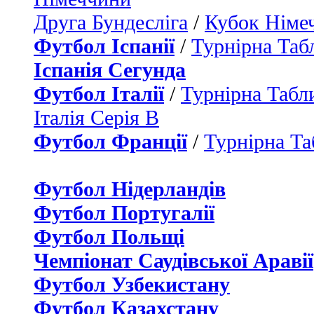
Друга Бундесліга
/
Кубок Німе
Футбол Іспанії
/
Турнірна Таб
Іспанія Сегунда
Футбол Італії
/
Турнірна Табли
Італія Серія B
Футбол Франції
/
Турнірна Та
Футбол Нідерландiв
Футбол Португалії
Футбол Польщі
Чемпіонат Саудівської Аравії
Футбол Узбекистану
Футбол Казахстану