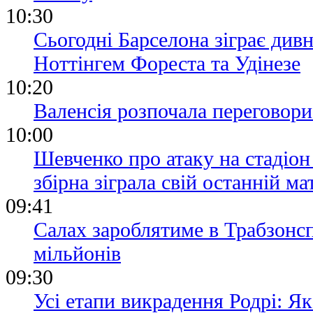
10:30
Сьогодні Барселона зіграє див
Ноттінгем Фореста та Удінезе
10:20
Валенсія розпочала переговор
10:00
Шевченко про атаку на стадіон
збірна зіграла свій останній ма
09:41
Салах зароблятиме в Трабзонсп
мільйонів
09:30
Усі етапи викрадення Родрі: Я