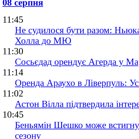
08 серпня
11:45
Не судилося бути разом: Ньюка
Холла до МЮ
11:30
Сосьєдад орендує Агерда у Мар
11:14
Оренда Араухо в Ліверпуль: Ус
11:02
Астон Вілла підтвердила інтере
10:45
Беньямін Шешко може встигнут
сезону