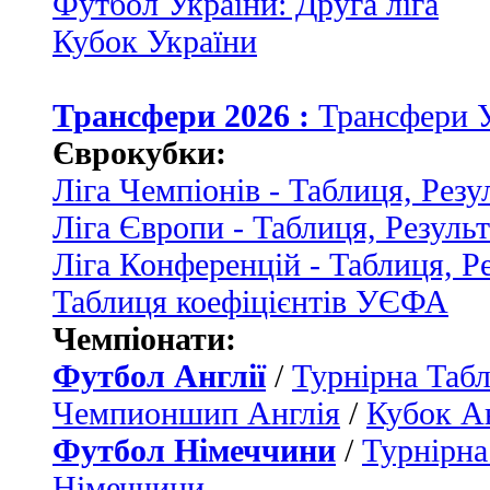
Футбол України: Друга ліга
Кубок України
Трансфери 2026 :
Трансфери 
Єврокубки:
Ліга Чемпіонів - Таблиця, Резу
Ліга Європи - Таблиця, Резуль
Ліга Конференцій - Таблиця, Р
Таблиця коефіцієнтів УЄФА
Чемпіонати:
Футбол Англії
/
Турнірна Табл
Чемпионшип Англія
/
Кубок Ан
Футбол Німеччини
/
Турнірна
Німеччини