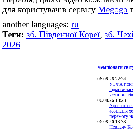
для користувачів сервісу
Megogo
п
another languages:
ru
Теги:
зб. Південної Кореї
,
зб. Чехі
2026
Чемпіонати світ
06.08.26 22:34
УЄФА поки
відмовилася
чемпіонатів
06.08.26 18:23
Аргентинсь
асоціація х
перемогу н
06.08.26 13:33
Невдачу Кор
світу розсл