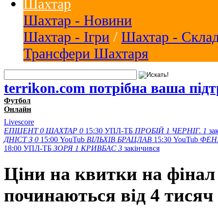
Шахтар
Шахтар - Новини
Шахтар - Ігри
/
Шахтар - Скла
Трансфери Шахтаря
terrikon.com потрібна ваша під
Футбол
Онлайн
Livescore
ЕПІЦЕНТ
0
ШАХТАР
0
15:30
УПЛ-ТБ
ПРОБІЙ
1
ЧЕРНІГ.
1
за
ДНІСТ З
0
15:00
YouTub
ВІЛЬХІВ
БРАЦЛАВ
15:30
YouTub
ФЕН
18:00
УПЛ-ТБ
ЗОРЯ
1
КРИВБАС
3
закінчився
Ціни на квитки на фінал
починаються від 4 тисяч