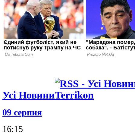
разом із М
05.08.26 23:39
ФІФА відмо
ідеї: чутки
ЧС-2030 у 
спростован
Усі Новини
09 серпня
16:15