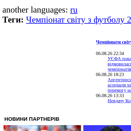
another languages:
ru
Теги:
Чемпіонат світу з футболу 
Чемпіонати світ
06.08.26 22:34
УЄФА поки
відмовилася
чемпіонатів
06.08.26 18:23
Аргентинсь
асоціація х
перемогу н
06.08.26 13:33
Невдачу Кор
світу розсл
допомогою 
06.08.26 09:39
Іспанія біл
проводити 