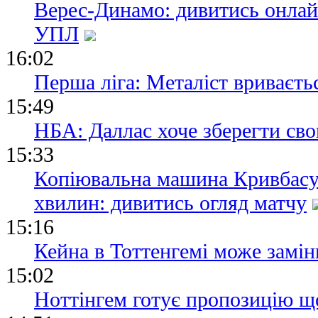
Верес-Динамо: дивитись онлай
УПЛ
16:02
Перша ліга: Металіст вриваєтьс
15:49
НБА: Даллас хоче зберегти сво
15:33
Копіювальна машина Кривбасу
хвилин: дивитись огляд матчу
15:16
Кейна в Тоттенгемі може замін
15:02
Ноттінгем готує пропозицію щ