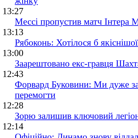
жінку
13:27
Мессі пропустив матч Інтера М
13:13
Рябоконь: Хотілося б якіснішої
13:00
Заарештовано екс-гравця Шах
12:43
Форвард Буковини: Ми дуже за
перемогти
12:28
Зорю залишив ключовий легіо
12:14
Офіційно: Динамо знову віддал