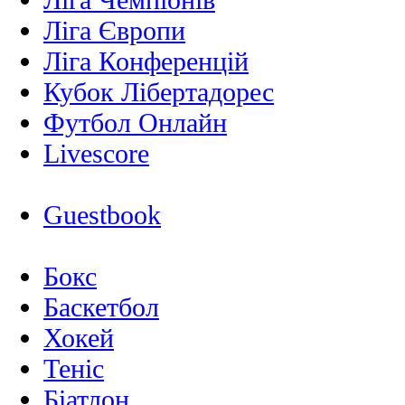
Ліга Європи
Ліга Конференцій
Кубок Лібертадорес
Футбол Онлайн
Livescore
Guestbook
Бокс
Баскетбол
Хокей
Теніс
Біатлон