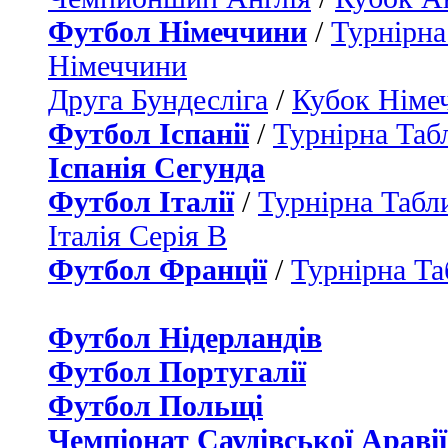
Футбол Німеччини
/
Турнірна
Німеччини
Друга Бундесліга
/
Кубок Німе
Футбол Іспанії
/
Турнірна Таб
Іспанія Сегунда
Футбол Італії
/
Турнірна Табли
Італія Серія B
Футбол Франції
/
Турнірна Та
Футбол Нідерландiв
Футбол Португалії
Футбол Польщі
Чемпіонат Саудівської Аравії