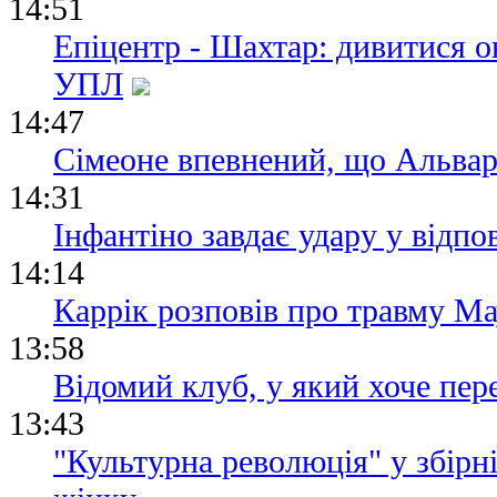
14:51
Епіцентр - Шахтар: дивитися о
УПЛ
14:47
Сімеоне впевнений, що Альвар
14:31
Інфантіно завдає удару у відпо
14:14
Каррік розповів про травму Мау
13:58
Відомий клуб, у який хоче пер
13:43
"Культурна революція" у збірні