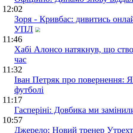
12:02
Зоря - Кривбас: дивитись онла
УПЛ
11:46
Хабі Алонсо натякнув, що ство
час
11:32
Іван Петряк про повернення: Я
футболі
11:17
Гасперіні: Довбика ми замінили
10:57
Джерело: Новий тренер Утрехт