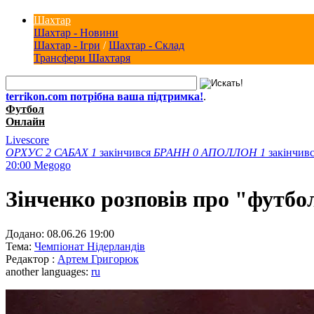
Шахтар
Шахтар - Новини
Шахтар - Ігри
/
Шахтар - Склад
Трансфери Шахтаря
terrikon.com потрібна ваша підтримка!
.
Футбол
Онлайн
Livescore
ОРХУС
2
САБАХ
1
закінчився
БРАНН
0
АПОЛЛОН
1
закінчив
20:00
Megogo
Зінченко розповів про "футбо
Додано:
08.06.26 19:00
Тема:
Чемпіонат Нідерландів
Редактор :
Артем Григорюк
another languages:
ru