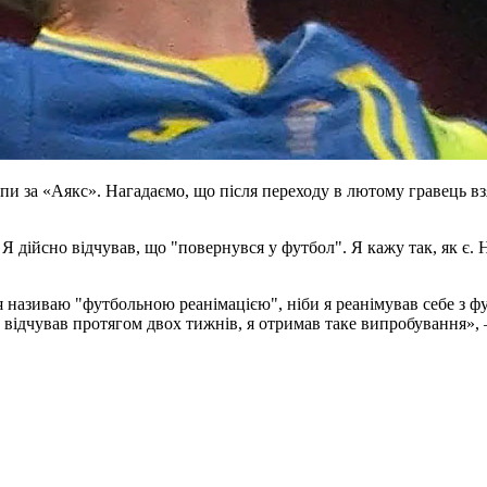
пи за «Аякс». Нагадаємо, що після переходу в лютому гравець взя
 Я дійсно відчував, що "повернувся у футбол". Я кажу так, як є. Н
я називаю "футбольною реанімацією", ніби я реанімував себе з фут
 відчував протягом двох тижнів, я отримав таке випробування», 