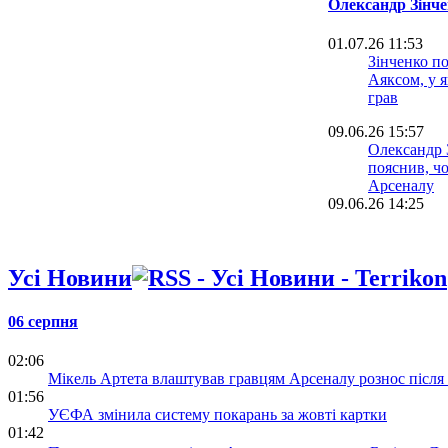
Олександр Зінч
01.07.26 11:53
Зінченко п
Аяксом, у 
грав
09.06.26 15:57
Олександр 
пояснив, чо
Арсеналу
09.06.26 14:25
"За результ
відповідає 
Зінченко - 
Усі Новини
збірної Укр
09.06.26 10:27
Олександр 
06 серпня
зіграти за 
02:06
08.06.26 19:00
Мікель Артета влаштував гравцям Арсеналу рознос після 
Зінченко ро
01:56
"футбольну
УЄФА змінила систему покарань за жовті картки
Аяксі
01:42