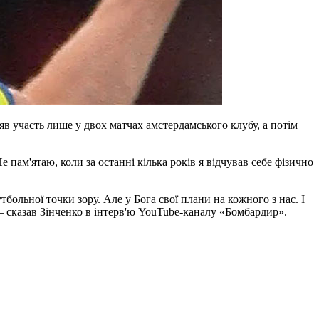
в участь лише у двох матчах амстердамського клубу, а потім
е пам'ятаю, коли за останні кілька років я відчував себе фізично
больної точки зору. Але у Бога свої плани на кожного з нас. І
– сказав Зінченко в інтерв'ю YouTube-каналу «Бомбардир».