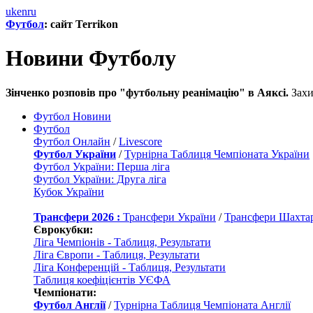
uk
en
ru
Футбол
: сайт Terrikon
Новини Футболу
Зінченко розповів про "футбольну реанімацію" в Аяксі.
Захи
Футбол Новини
Футбол
Футбол Онлайн
/
Livescore
Футбол України
/
Турнірна Таблиця Чемпіоната України
Футбол України: Перша ліга
Футбол України: Друга ліга
Кубок України
Трансфери 2026 :
Трансфери України
/
Трансфери Шахта
Єврокубки:
Ліга Чемпіонів - Таблиця, Результати
Ліга Європи - Таблиця, Результати
Ліга Конференцій - Таблиця, Результати
Таблиця коефіцієнтів УЄФА
Чемпіонати:
Футбол Англії
/
Турнірна Таблиця Чемпіоната Англії