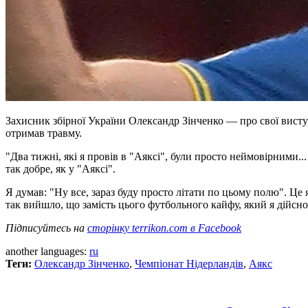
Захисник збірної України Олександр Зінченко — про свої висту
отримав травму.
"Два тижні, які я провів в "Аяксі", були просто неймовірними...
так добре, як у "Аяксі".
Я думав: "Ну все, зараз буду просто літати по цьому полю". Це 
так вийшло, що замість цього футбольного кайфу, який я дійсно
Підписуйтесь на
сторінку terrikon.com в Facebook
another languages:
ru
Теги:
Олександр Зінченко
,
Чемпіонат Нідерландів
,
Аякс