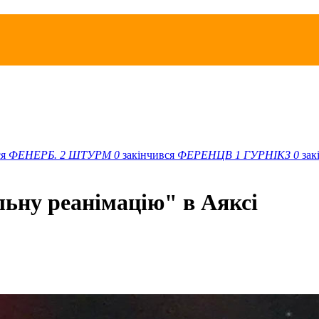
ся
ФЕНЕРБ.
2
ШТУРМ
0
закінчився
ФЕРЕНЦВ
1
ГУРНІКЗ
0
зак
льну реанімацію" в Аяксі