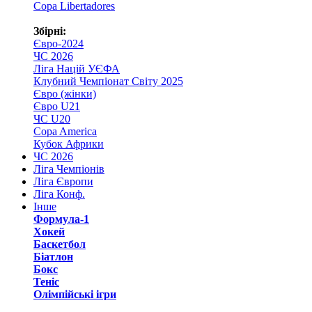
Copa Libertadores
Збірні:
Євро-2024
ЧС 2026
Ліга Націй УЄФА
Клубний Чемпіонат Світу 2025
Євро (жінки)
Євро U21
ЧС U20
Copa America
Кубок Африки
ЧС 2026
Ліга Чемпіонів
Ліга Європи
Ліга Конф.
Інше
Формула-1
Хокей
Баскетбол
Біатлон
Бокс
Теніс
Олімпійські ігри