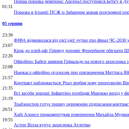
Перша поразка чемпіона: Арсенал поступився Бетісу в Ду
01:31
Поразка в Іспанії: ПСЖ із Забарним зазнав розгромної по
05 серпня
23:39
ФІФА відмовилася від цієї ідеї: чутки про фінал ЧС-2030
23:07
Крок до плей-оф: Грінвуд допоміг Фенербахче обіграти Шт
22:26
Офіційно: Байєр замінив Грімальдо на нового захисника з 
22:08
Ньюкасл офіційно оголосив про призначення Маттіаса Яй
21:57
Контракт наближається: Реал зробив нову пропозицію Він
21:35
Всі засоби хороші: Інфантіно пообіцяв Марокко вихід у ф
21:19
Трабзонспор готує пишну церемонію підписання контрак
20:51
Хабі Алонсо прокоментував повернення Михайла Мудрика
19:55
Астон Вілла купує захисника Атлетіко