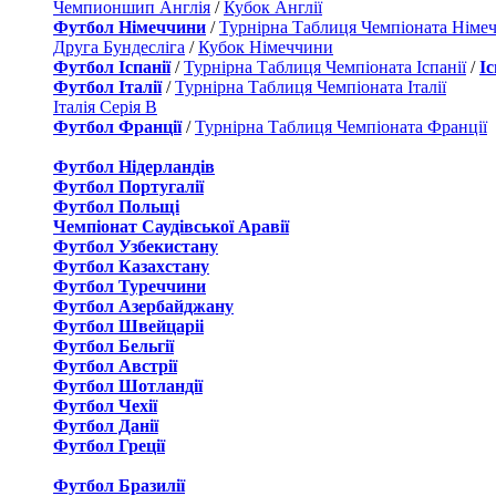
Чемпионшип Англія
/
Кубок Англії
Футбол Німеччини
/
Турнірна Таблиця Чемпіоната Німе
Друга Бундесліга
/
Кубок Німеччини
Футбол Іспанії
/
Турнірна Таблиця Чемпіоната Іспанії
/
І
Футбол Італії
/
Турнірна Таблиця Чемпіоната Італії
Італія Серія B
Футбол Франції
/
Турнірна Таблиця Чемпіоната Франції
Футбол Нідерландiв
Футбол Португалії
Футбол Польщі
Чемпіонат Саудівської Аравії
Футбол Узбекистану
Футбол Казахстану
Футбол Туреччини
Футбол Азербайджану
Футбол Швейцаріі
Футбол Бельгії
Футбол Австрії
Футбол Шотландії
Футбол Чехії
Футбол Данії
Футбол Греції
Футбол Бразилії