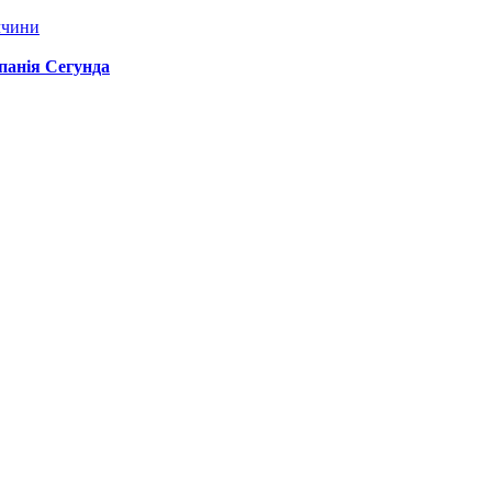
ччини
спанія Сегунда