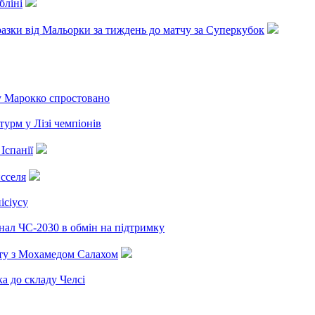
бліні
разки від Мальорки за тиждень до матчу за Суперкубок
 у Марокко спростовано
урм у Лізі чемпіонів
Іспанії
сселя
ісіусу
інал ЧС-2030 в обмін на підтримку
ту з Мохамедом Салахом
 до складу Челсі