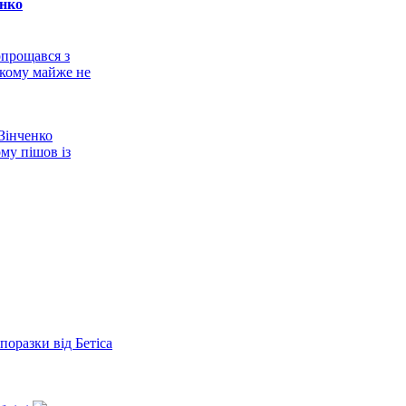
енко
опрощався з
якому майже не
Зінченко
му пішов із
ат завжди
команда":
про провал
аїни
Зінченко: Хочу
Шахтар
поразки від Бетіса
зповів про
 реанімацію" в