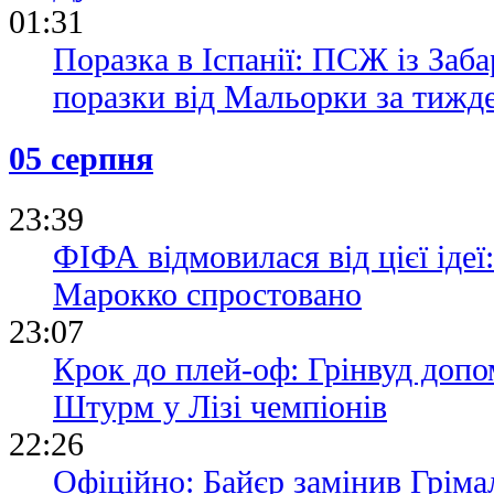
01:31
Поразка в Іспанії: ПСЖ із Заб
поразки від Мальорки за тижд
05 серпня
23:39
ФІФА відмовилася від цієї ідеї
Марокко спростовано
23:07
Крок до плей-оф: Грінвуд допо
Штурм у Лізі чемпіонів
22:26
Офіційно: Байєр замінив Гріма