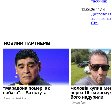
тисячник
15.06.26 11:14
Джерело: Г
залишаєтьс
Сіті
12.06.26 13:55
Що за вісл
задонатив 
(чистих)
11.06.26 19:20
Домашня по
визнана на
сезону в А
09.06.26 19:12
Стало відом
новим трен
Пелас