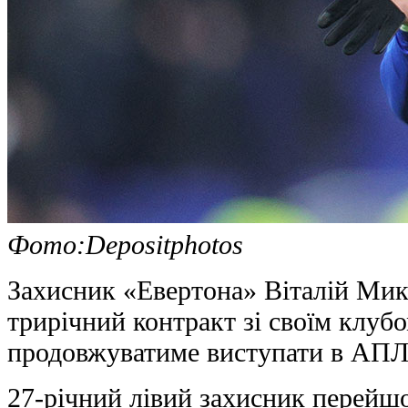
Фото:Depositphotos
Захисник «Евертона» Віталій Мик
трирічний контракт зі своїм клуб
продовжуватиме виступати в АПЛ 
27-річний лівий захисник перейшо