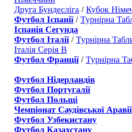
Друга Бундесліга
/
Кубок Німе
Футбол Іспанії
/
Турнірна Таб
Іспанія Сегунда
Футбол Італії
/
Турнірна Табли
Італія Серія B
Футбол Франції
/
Турнірна Та
Футбол Нідерландiв
Футбол Португалії
Футбол Польщі
Чемпіонат Саудівської Аравії
Футбол Узбекистану
Футбол Казахстану