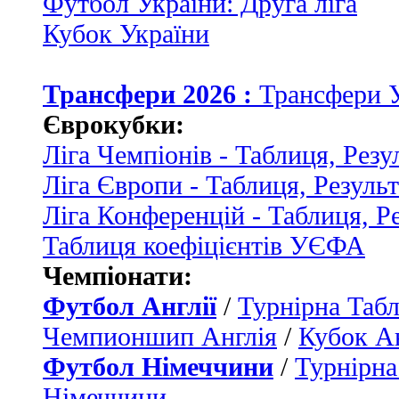
Футбол України: Друга ліга
Кубок України
Трансфери 2026 :
Трансфери 
Єврокубки:
Ліга Чемпіонів - Таблиця, Резу
Ліга Європи - Таблиця, Резуль
Ліга Конференцій - Таблиця, Р
Таблиця коефіцієнтів УЄФА
Чемпіонати:
Футбол Англії
/
Турнірна Табл
Чемпионшип Англія
/
Кубок Ан
Футбол Німеччини
/
Турнірна
Німеччини