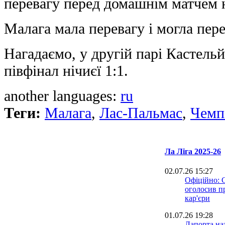
перевагу перед домашнім матчем н
Малага мала перевагу і могла пер
Нагадаємо, у другій парі Кастель
півфінал нічиєї 1:1.
another languages:
ru
Теги:
Малага
,
Лас-Пальмас
,
Чемпі
Ла Ліга 2025-26
02.07.26 15:27
Офіційно: 
оголосив п
кар'єри
01.07.26 19:28
Лапорта на