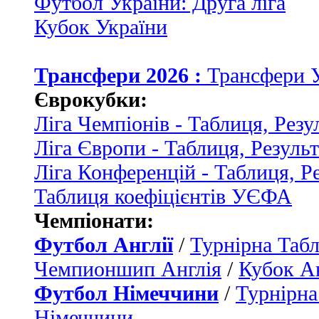
Футбол України: Друга ліга
Кубок України
Трансфери 2026 :
Трансфери 
Єврокубки:
Ліга Чемпіонів - Таблиця, Резу
Ліга Європи - Таблиця, Резуль
Ліга Конференцій - Таблиця, Р
Таблиця коефіцієнтів УЄФА
Чемпіонати:
Футбол Англії
/
Турнірна Табл
Чемпионшип Англія
/
Кубок Ан
Футбол Німеччини
/
Турнірна
Німеччини