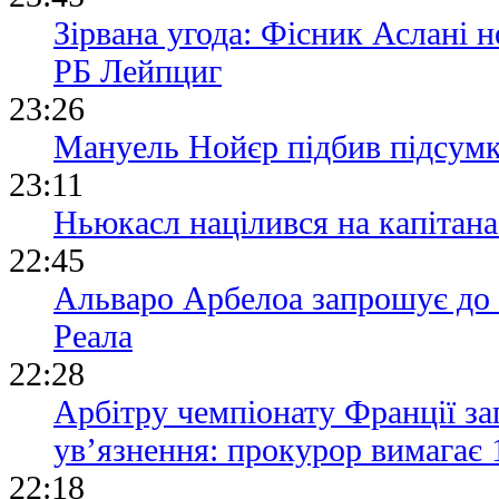
Зірвана угода: Фісник Аслані 
РБ Лейпциг
23:26
Мануель Нойєр підбив підсумки
23:11
Ньюкасл націлився на капітана 
22:45
Альваро Арбелоа запрошує до 
Реала
22:28
Арбітру чемпіонату Франції за
ув’язнення: прокурор вимагає 
22:18