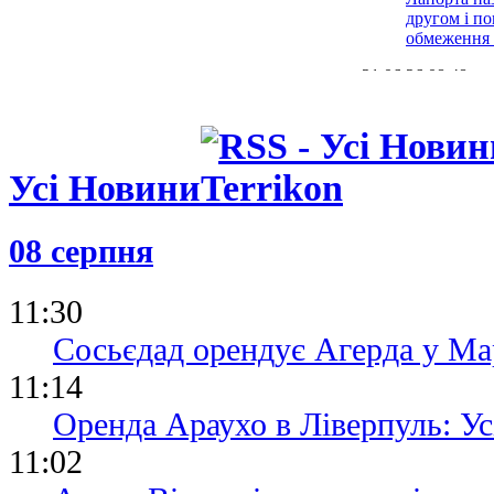
другом і п
обмеження 
21.06.26 08:48
Малага виг
Лігу: дивит
Альмерією
15.06.26 18:31
Усі Новини
Гравець Сев
років ув'яз
зґвалтуван
08 серпня
08.06.26 09:45
Малага зро
11:30
крок до по
Ліги
Сосьєдад орендує Агерда у Мар
11:14
Оренда Араухо в Ліверпуль: Ус
11:02