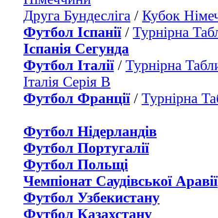
Друга Бундесліга
/
Кубок Німе
Футбол Іспанії
/
Турнірна Таб
Іспанія Сегунда
Футбол Італії
/
Турнірна Табли
Італія Серія B
Футбол Франції
/
Турнірна Та
Футбол Нідерландiв
Футбол Португалії
Футбол Польщі
Чемпіонат Саудівської Аравії
Футбол Узбекистану
Футбол Казахстану