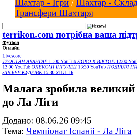
Шахтар - Ігри
/
Шахтар - Скла
Трансфери Шахтаря
terrikon.com потрібна ваша під
Футбол
Онлайн
Livescore
ТРОСТЯН
АВАНГАР
11:00
YouTub
ЛОКО К
ВІКТОР.
12:00
You
13:00
YouTub
ОЛЕКСАН
ІНГУЛЕЦ
13:30
YouTub
ПОДІЛЛЯ
НИ
ЛІВ.БЕР
КУДРІВК
15:30
УПЛ-ТБ
Малага зробила великий
до Ла Ліги
Додано:
08.06.26 09:45
Тема:
Чемпіонат Іспаніі - Ла Ліга