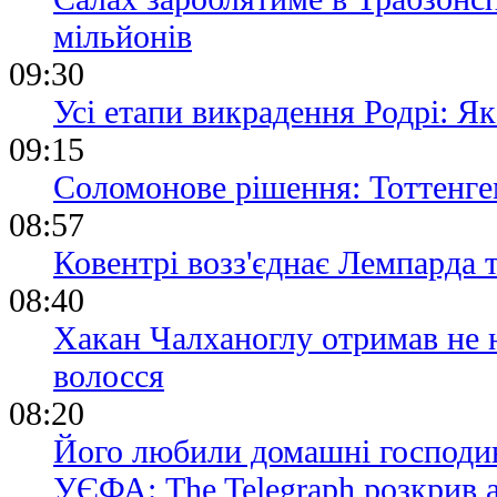
мільйонів
09:30
Усі етапи викрадення Родрі: Я
09:15
Соломонове рішення: Тоттенге
08:57
Ковентрі возз'єднає Лемпарда 
08:40
Хакан Чалханоглу отримав не н
волосся
08:20
Його любили домашні господині
УЄФА: The Telegraph розкрив 