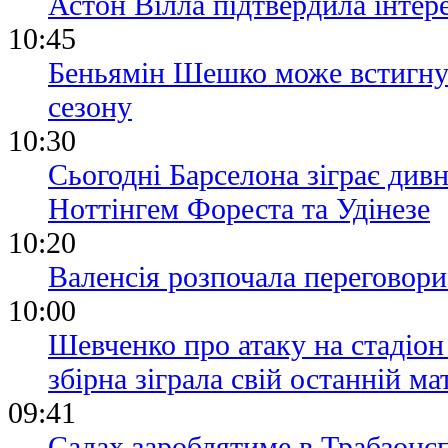
Астон Вілла підтвердила інтере
10:45
Беньямін Шешко може встигнут
сезону
10:30
Сьогодні Барселона зіграє див
Ноттінгем Фореста та Удінезе
10:20
Валенсія розпочала переговор
10:00
Шевченко про атаку на стадіон
збірна зіграла свій останній ма
09:41
Салах зароблятиме в Трабзонсп