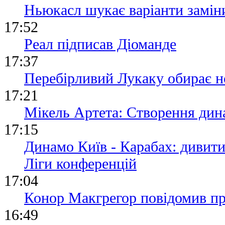
Ньюкасл шукає варіанти замін
17:52
Реал підписав Діоманде
17:37
Перебірливий Лукаку обирає н
17:21
Мікель Артета: Створення дина
17:15
Динамо Київ - Карабах: дивит
Ліги конференцій
17:04
Конор Макгрегор повідомив пр
16:49