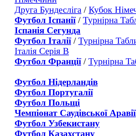
Друга Бундесліга
/
Кубок Німе
Футбол Іспанії
/
Турнірна Таб
Іспанія Сегунда
Футбол Італії
/
Турнірна Табли
Італія Серія B
Футбол Франції
/
Турнірна Та
Футбол Нідерландiв
Футбол Португалії
Футбол Польщі
Чемпіонат Саудівської Аравії
Футбол Узбекистану
Футбол Казахстану