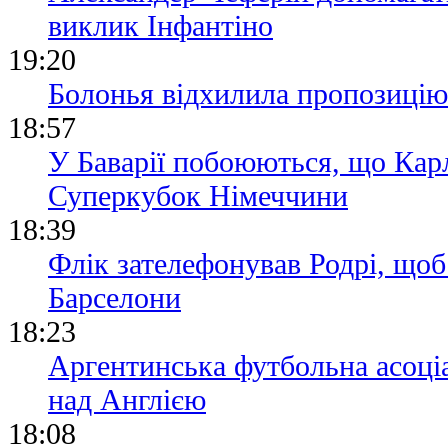
виклик Інфантіно
19:20
Болонья відхилила пропозицію
18:57
У Баварії побоюються, що Кар
Суперкубок Німеччини
18:39
Флік зателефонував Родрі, щоб
Барселони
18:23
Аргентинська футбольна асоціа
над Англією
18:08