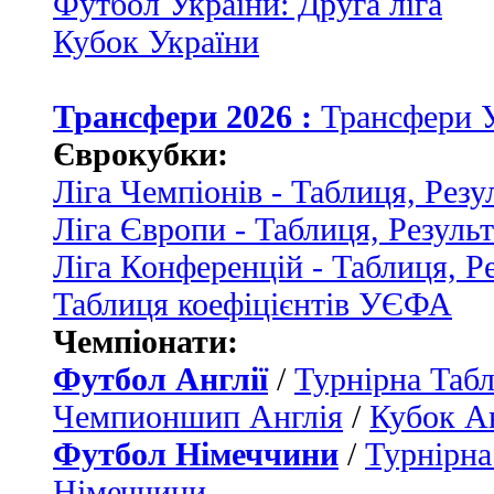
Футбол України: Друга ліга
Кубок України
Трансфери 2026 :
Трансфери 
Єврокубки:
Ліга Чемпіонів - Таблиця, Резу
Ліга Європи - Таблиця, Резуль
Ліга Конференцій - Таблиця, Р
Таблиця коефіцієнтів УЄФА
Чемпіонати:
Футбол Англії
/
Турнірна Табл
Чемпионшип Англія
/
Кубок Ан
Футбол Німеччини
/
Турнірна
Німеччини