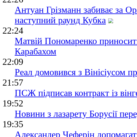
Антуан Грізманн забиває за Ор
наступний раунд Кубка
22:24
Матвій Пономаренко приносить
Карабахом
22:09
Реал домовився з Вінісіусом п
21:57
ПСЖ підписав контракт із він
19:52
Новини з лазарету Борусії пе
19:35
Александер Чеферін допомагат