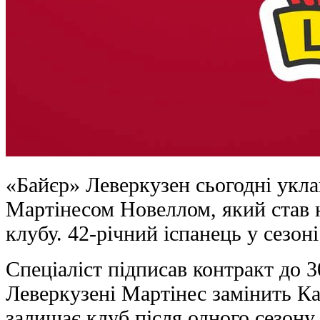
«Байєр» Леверкузен сьогодні укла
Мартінесом Новеллом, який став
клубу. 42-річний іспанець у сезон
Спеціаліст підписав контракт до 3
Леверкузені Мартінес замінить К
залишає клуб після одного сезону.