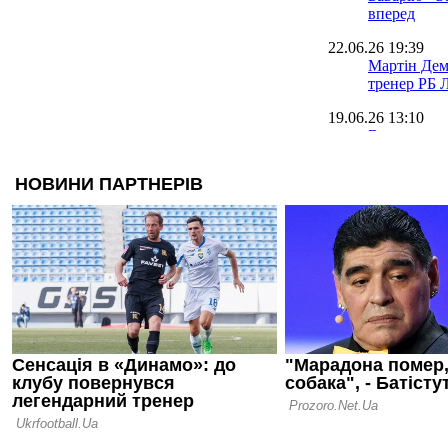
вперед
22.06.26 19:39
Мартін Дем
тренер РБ 
19.06.26 13:10
Вернер пов
до ЛЧ, але 
роботу
18.06.26 14:25
Легенда Бор
на посаду 
07.06.26 12:13
Леннарт Ка
пропустити
старт Бунде