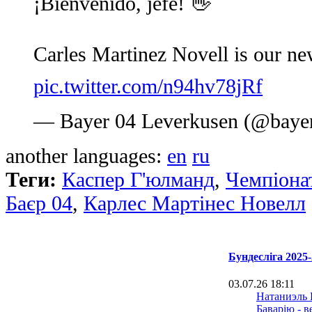
¡Bienvenido, jefe! 👋
Carles Martinez Novell is our 
pic.twitter.com/n94hv78jRf
— Bayer 04 Leverkusen (@baye
another languages:
en
ru
Теги:
Каспер Г'юлманд
,
Чемпіона
Баєр 04
,
Карлес Мартінес Новелл
Бундесліга 2025-
03.07.26 18:11
Натаниэль 
Баварію - 