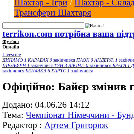
Шахтар - Ігри
/
Шахтар - Скла
Трансфери Шахтаря
terrikon.com потрібна ваша під
Футбол
Онлайн
Livescore
ДИНАМО
1
КАРАБАХ
0
закінчився
ПАОК
0
АНДЕРЛ.
1
закінч
ШЕЛБУРН
1
закінчився
ТУН
3
ВІКІНГ.
0
закінчився
БРАГА
1
Д
закінчився
БЕНФІКА
6
ХАРТС
1
закінчився
Офіційно: Байєр змінив 
Додано:
04.06.26 14:12
Тема:
Чемпіонат Німеччини - Бунд
Редактор :
Артем Григорюк