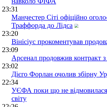
навколо ФІФА
23:31
Манчестер Сіті офіційно огол
Траффорда до Лідса
23:20
Вінісіус прокоментував продов
23:09
Арсенал продовжив контракт з 
23:02
Дієго Форлан очолив збірну У
22:34
УЄФА поки що не відмовилася 
світу
22:26