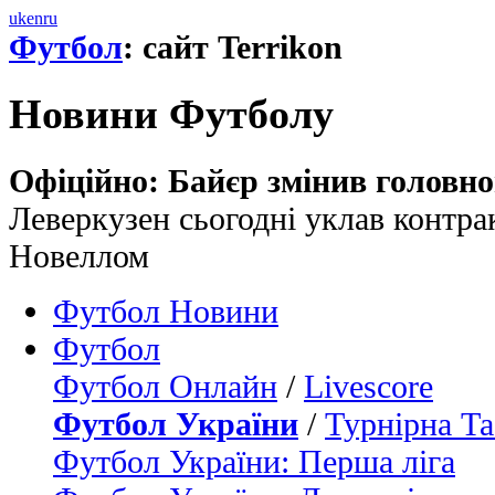
uk
en
ru
Футбол
: сайт Terrikon
Новини Футболу
Офіційно: Байєр змінив головно
Леверкузен сьогодні уклав контра
Новеллом
Футбол Новини
Футбол
Футбол Онлайн
/
Livescore
Футбол України
/
Турнірна Та
Футбол України: Перша ліга