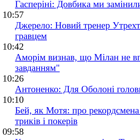
Гасперіні: Довбика ми замінили
10:57
Джерело: Новий тренер Утрехт
гравцем
10:42
Аморім визнав, що Мілан не вп
завданням"
10:26
Антоненко: Для Оболоні голов
10:10
Бей, як Мотя: про рекордсмена
триків і покерів
09:58