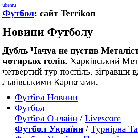
uk
en
ru
Футбол
: сайт Terrikon
Новини Футболу
Дубль Чачуа не пустив Металіст
чотирьох голів.
Харківський Мета
четвертий тур поспіль, зігравши в
львівськими Карпатами.
Футбол Новини
Футбол
Футбол Онлайн
/
Livescore
Футбол України
/
Турнірна Та