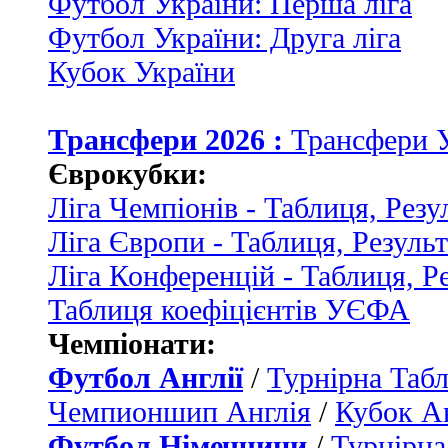
Футбол України: Перша ліга
Футбол України: Друга ліга
Кубок України
Трансфери 2026 :
Трансфери 
Єврокубки:
Ліга Чемпіонів - Таблиця, Резу
Ліга Європи - Таблиця, Резуль
Ліга Конференцій - Таблиця, Р
Таблиця коефіцієнтів УЄФА
Чемпіонати:
Футбол Англії
/
Турнірна Табл
Чемпионшип Англія
/
Кубок Ан
Футбол Німеччини
/
Турнірна