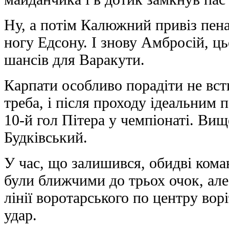
Ну, а потім Калюжний привіз пена
ногу Едсону. І знову Амбросій, ць
шансів для Варакути.
Карпати особливо порадіти не всти
треба, і після проходу ідеальним 
10-й гол Пітера у чемпіонаті. Ви
Будківський.
У час, що залишився, обидві кома
були ближчими до трьох очок, ал
лінії воротарського по центру вор
удар.