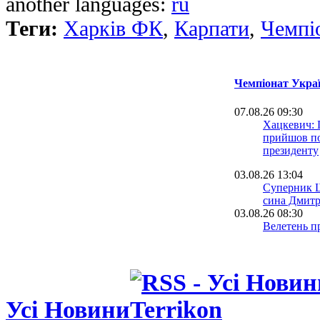
another languages:
ru
Теги:
Харків ФК
,
Карпати
,
Чемпі
Чемпіонат Украї
07.08.26 09:30
Хацкевич: 
прийшов по
президенту
03.08.26 13:04
Суперник Ш
сина Дмитр
03.08.26 08:30
Велетень пр
На тренува
залітав
16.07.26 18:00
Сергій Палк
Усі Новини
нас у Радя