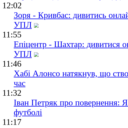
12:02
Зоря - Кривбас: дивитись онла
УПЛ
11:55
Епіцентр - Шахтар: дивитися о
УПЛ
11:46
Хабі Алонсо натякнув, що ство
час
11:32
Іван Петряк про повернення: Я
футболі
11:17