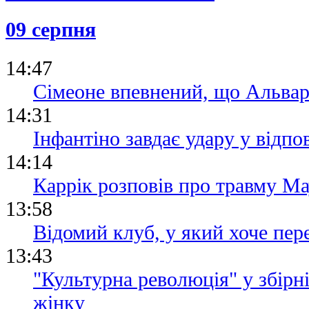
12.07.26 12:31
Ротань: Ту
09 серпня
слабке міс
останніх ро
14:47
Сімеоне впевнений, що Альвар
14:31
Інфантіно завдає удару у відпо
14:14
Каррік розповів про травму Мау
13:58
Відомий клуб, у який хоче пер
13:43
"Культурна революція" у збірні
жінку