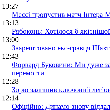
13:27
Мессі пропустив матч Інтера М
13:13
Рябоконь: Хотілося б якіснішої
13:00
Заарештовано екс-гравця Шах
12:43
Форвард Буковини: Ми дуже за
перемогти
12:28
Зорю залишив ключовий легіо
12:14
Офіційно: Динамо знову віддал