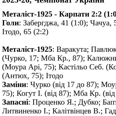
Металіст-1925 - Карпати 2:2 (1:0
Голи
: Забергджа, 41 (1:0); Чачуа, 5
Ітодо, 65 (2:2)
Металіст-1925
: Варакута; Павлю
(Чурко, 17; Мба Кр., 87); Калюж
(Моура Арі, 75); Кастільо Себ. (Ко
(Антюх, 75); Ітодо
Заміни
: Чурко (від 17 до 87); Моу
75); Когут І. (від 87); Мба Кр. (від
Запасні
: Проценко Я.; Дубко; Бап
Литвиненко І.; Калітвінцев В.; Га