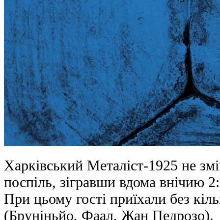
Харківський Металіст-1925 не змі
поспіль, зігравши вдома внічию 2
При цьому гості приїхали без кіл
(Бруніньйо, Фаал, Жан Педрозо).