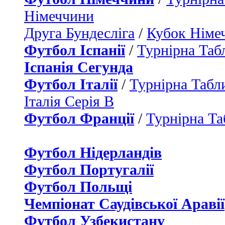
Німеччини
Друга Бундесліга
/
Кубок Німе
Футбол Іспанії
/
Турнірна Таб
Іспанія Сегунда
Футбол Італії
/
Турнірна Табли
Італія Серія B
Футбол Франції
/
Турнірна Та
Футбол Нідерландiв
Футбол Португалії
Футбол Польщі
Чемпіонат Саудівської Аравії
Футбол Узбекистану