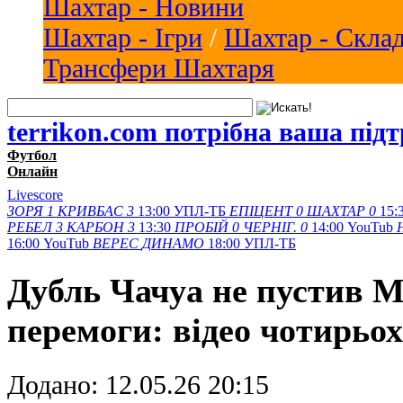
Шахтар - Новини
Шахтар - Ігри
/
Шахтар - Скла
Трансфери Шахтаря
terrikon.com потрібна ваша під
Футбол
Онлайн
Livescore
ЗОРЯ
1
КРИВБАС
3
13:00
УПЛ-ТБ
ЕПІЦЕНТ
0
ШАХТАР
0
15:
РЕБЕЛ
3
КАРБОН
3
13:30
ПРОБІЙ
0
ЧЕРНІГ.
0
14:00
YouTub
16:00
YouTub
ВЕРЕС
ДИНАМО
18:00
УПЛ-ТБ
Дубль Чачуа не пустив М
перемоги: відео чотирьох
Додано:
12.05.26 20:15