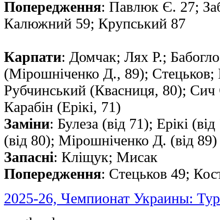
Попередження
: Павлюк Є. 27; За
Калюжний 59; Крупський 87
Карпати
: Домчак; Лях Р.; Бабогл
(Мірошніченко Д., 89); Стецьков; 
Рубчинський (Квасниця, 80); Сич 
Карабін (Ерікі, 71)
Заміни
: Булеза (від 71); Ерікі (ві
(від 80); Мірошніченко Д. (від 89)
Запасні
: Кліщук; Мисак
Попередження
: Стецьков 49; Кос
2025-26, Чемпионат Украины: Тур