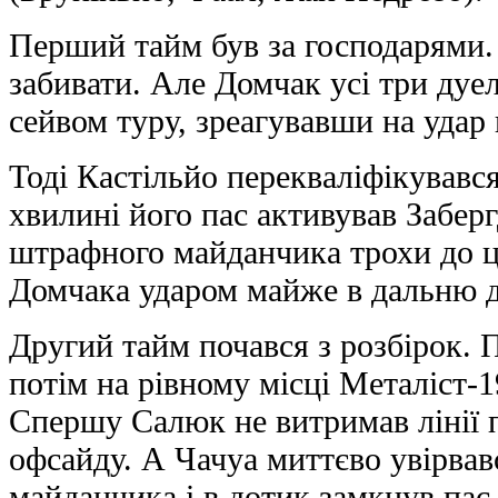
Перший тайм був за господарями.
забивати. Але Домчак усі три дуел
сейвом туру, зреагувавши на удар 
Тоді Кастільйо перекваліфікувався
хвилині його пас активував Заберг
штрафного майданчика трохи до це
Домчака ударом майже в дальню д
Другий тайм почався з розбірок. 
потім на рівному місці Металіст-1
Спершу Салюк не витримав лінії 
офсайду. А Чачуа миттєво увірва
майданчика і в дотик замкнув пас