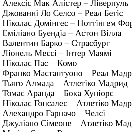
Алексіс Мак Алістер – Ліверпуль
Джованні Ло Селсо – Реал Бетіс
Ніколас Домінгес – Ноттінгем Фо
Еміліано Буендіа – Астон Вілла
Валентин Барко – Страсбург
Ліонель Мессі – Інтер Маямі
Ніколас Пас – Комо
Франко Мастантуоно – Реал Мад
Тьяго Алмада – Атлетіко Мадрид
Томас Аранда – Бока Хуніорс
Ніколас Гонсалес – Атлетіко Мад
Алехандро Гарначо – Челсі
Джуліано Сімеоне – Атлетіко Ма