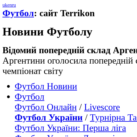
uk
en
ru
Футбол
: сайт Terrikon
Новини Футболу
Відомий попередній склад Арге
Аргентини оголосила попередній с
чемпіонат світу
Футбол Новини
Футбол
Футбол Онлайн
/
Livescore
Футбол України
/
Турнірна Та
Футбол України: Перша ліга