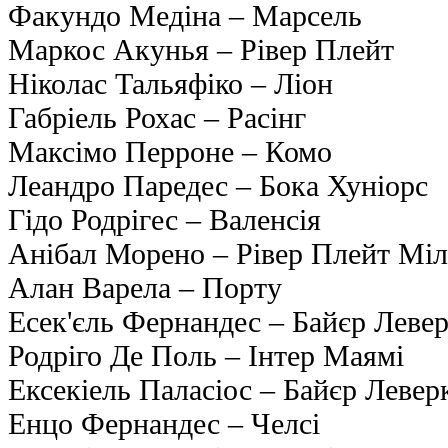
Факундо Медіна – Марсель
Маркос Акунья – Рівер Плейт
Ніколас Тальяфіко – Ліон
Габріель Рохас – Расінг
Максімо Перроне – Комо
Леандро Паредес – Бока Хуніорс
Гідо Родрігес – Валенсія
Анібал Морено – Рівер Плейт Міл
Алан Варела – Порту
Есек'єль Фернандес – Байєр Леве
Родріго Де Поль – Інтер Маямі
Ексекіель Паласіос – Байєр Левер
Енцо Фернандес – Челсі