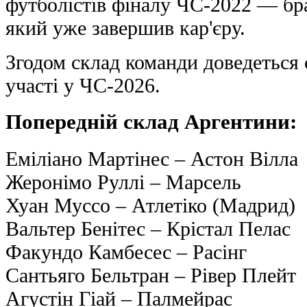
футболістів фіналу ЧС-2022 — бр
який уже завершив кар'єру.
Згодом склад команди доведеться 
участі у ЧС-2026.
Попередній склад Аргентини:
Еміліано Мартінес – Астон Вілла
Жеронімо Руллі – Марсель
Хуан Муссо – Атлетіко (Мадрид)
Вальтер Бенітес – Крістал Пелас
Факундо Камбесес – Расінг
Сантьяго Бельтран – Рівер Плейт
Агустін Гіай – Палмейрас