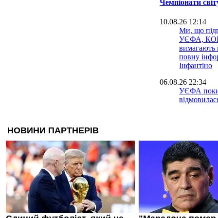
Чемпіонати світ
10.08.26 12:14
Ми, що під
УЄФА, КО
вимагають 
повну інфо
Інфантіно
06.08.26 22:34
УЄФА поки
відмовилася
чемпіонатів
06.08.26 18:23
Аргентинсь
асоціація х
перемогу н
06.08.26 13:33
Невдачу Кор
світу розсл
допомогою 
06.08.26 09:39
Іспанія біл
проводити 
разом із М