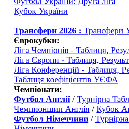
Футбол України: Друга ліга
Кубок України
Трансфери 2026 :
Трансфери 
Єврокубки:
Ліга Чемпіонів - Таблиця, Резу
Ліга Європи - Таблиця, Резуль
Ліга Конференцій - Таблиця, Р
Таблиця коефіцієнтів УЄФА
Чемпіонати:
Футбол Англії
/
Турнірна Табл
Чемпионшип Англія
/
Кубок Ан
Футбол Німеччини
/
Турнірна
Німеччини