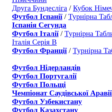
Друга Бундесліга
/
Кубок Німе
Футбол Іспанії
/
Турнірна Таб
Іспанія Сегунда
Футбол Італії
/
Турнірна Табли
Італія Серія B
Футбол Франції
/
Турнірна Та
Футбол Нідерландiв
Футбол Португалії
Футбол Польщі
Чемпіонат Саудівської Аравії
Футбол Узбекистану
Футбол Казахстану