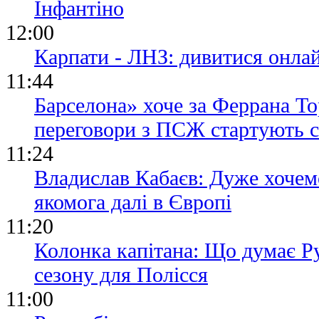
Інфантіно
12:00
Карпати - ЛНЗ: дивитися онла
11:44
Барселона» хоче за Феррана То
переговори з ПСЖ стартують с
11:24
Владислав Кабаєв: Дуже хочем
якомога далі в Європі
11:20
Колонка капітана: Що думає Ру
сезону для Полісся
11:00