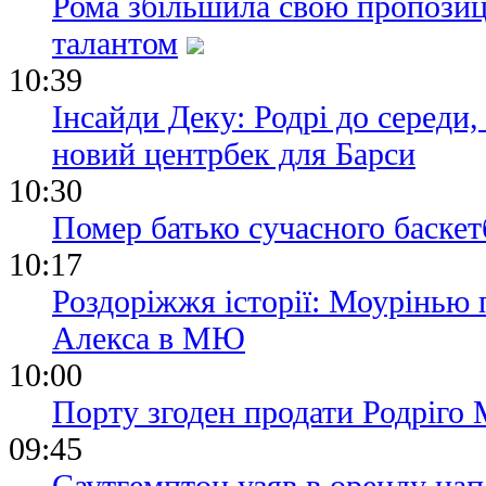
Рома збільшила свою пропозиц
талантом
10:39
Інсайди Деку: Родрі до середи,
новий центрбек для Барси
10:30
Помер батько сучасного баске
10:17
Роздоріжжя історії: Моурінью 
Алекса в МЮ
10:00
Порту згоден продати Родріго 
09:45
Саутгемптон узяв в оренду на