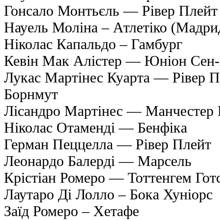
Гонсало Монтьєль — Рівер Плейт
Науель Моліна – Атлетіко (Мадри
Ніколас Капальдо – Гамбург
Кевін Мак Алістер — Юніон Сен
Лукас Мартінес Куарта — Рівер 
Борнмут
Лісандро Мартінес — Манчестер
Ніколас Отаменді — Бенфіка
Герман Пеццелла — Рівер Плейт
Леонардо Балерді — Марсель
Крістіан Ромеро — Тоттенгем Гот
Лаутаро Ді Лолло – Бока Хуніорс
Заїд Ромеро – Хетафе