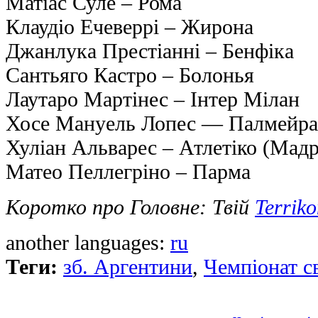
Матіас Суле – Рома
Клаудіо Ечеверрі – Жирона
Джанлука Престіанні – Бенфіка
Сантьяго Кастро – Болонья
Лаутаро Мартінес – Інтер Мілан
Хосе Мануель Лопес — Палмейра
Хуліан Альварес – Атлетіко (Мад
Матео Пеллегріно – Парма
Коротко про Головне: Твій
Terrik
another languages:
ru
Теги:
зб. Аргентини
,
Чемпіонат с