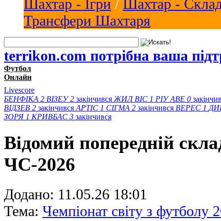
Шахтар - Ігри
/
Шахтар - Скла
Трансфери Шахтаря
terrikon.com потрібна ваша під
Футбол
Онлайн
Livescore
БЕНФІКА
2
ВІЗЕУ
2
закінчився
ЖИЛ ВІС
1
РІУ АВЕ
0
закінчи
ВІДЗЕВ
2
закінчився
АРТІС
1
СІГМА
2
закінчився
ВЕРЕС
1
ДИ
ЗОРЯ
1
КРИВБАС
3
закінчився
Відомий попередній скла
ЧС-2026
Додано:
11.05.26 18:01
Тема:
Чемпіонат світу з футболу 