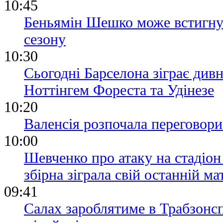
10:45
Беньямін Шешко може встигнут
сезону
10:30
Сьогодні Барселона зіграє див
Ноттінгем Фореста та Удінезе
10:20
Валенсія розпочала переговор
10:00
Шевченко про атаку на стадіон
збірна зіграла свій останній ма
09:41
Салах зароблятиме в Трабзонсп