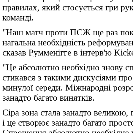
правилах, який стосується гри р
команді.
"Наш матч проти ПСЖ ще раз пока
нагальна необхідність реформува
сказав Румменігге в інтерв'ю Kicke
"Це абсолютно необхідно знову сп
стикався з такими дискусіями про 
минулої середи. Міжнародні розр
занадто багато винятків.
Сіра зона стала занадто великою, 
і це створює занадто багато прост
Спрощення абсолютно необхідне в