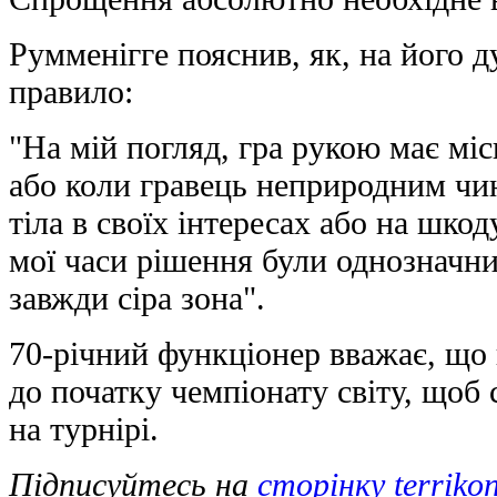
Румменігге пояснив, як, на його д
правило:
"На мій погляд, гра рукою має міс
або коли гравець неприродним чи
тіла в своїх інтересах або на шко
мої часи рішення були однозначн
завжди сіра зона".
70-річний функціонер вважає, що
до початку чемпіонату світу, щоб 
на турнірі.
Підписуйтесь на
сторінку terriko