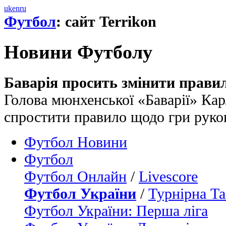
uk
en
ru
Футбол
: сайт Terrikon
Новини Футболу
Баварія просить змінити правил
Голова мюнхенської «Баварії» Ка
спростити правило щодо гри рук
Футбол Новини
Футбол
Футбол Онлайн
/
Livescore
Футбол України
/
Турнірна Та
Футбол України: Перша ліга