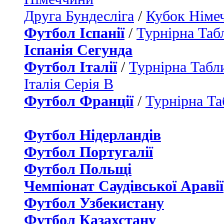
Друга Бундесліга
/
Кубок Німе
Футбол Іспанії
/
Турнірна Таб
Іспанія Сегунда
Футбол Італії
/
Турнірна Табли
Італія Серія B
Футбол Франції
/
Турнірна Та
Футбол Нідерландiв
Футбол Португалії
Футбол Польщі
Чемпіонат Саудівської Аравії
Футбол Узбекистану
Футбол Казахстану