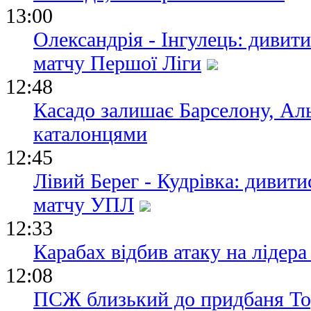
13:00
Олександрія - Інгулець: дивит
матчу Першої Ліги
12:48
Касадо залишає Барселону, Аль
каталонцями
12:45
Лівий Берег - Кудрівка: дивит
матчу УПЛ
12:33
Карабах відбив атаку на лідер
12:08
ПСЖ близький до придбаня Тор