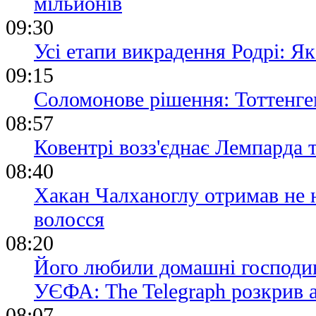
мільйонів
09:30
Усі етапи викрадення Родрі: Я
09:15
Соломонове рішення: Тоттенге
08:57
Ковентрі возз'єднає Лемпарда 
08:40
Хакан Чалханоглу отримав не н
волосся
08:20
Його любили домашні господині
УЄФА: The Telegraph розкрив 
08:07