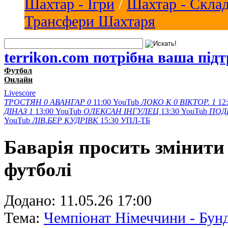
Шахтар - Ігри
/
Шахтар - Скла
Трансфери Шахтаря
terrikon.com потрібна ваша під
Футбол
Онлайн
Livescore
ТРОСТЯН
0
АВАНГАР
0
11:00
YouTub
ЛОКО К
0
ВІКТОР.
1
12
ДІНАЗ
1
13:00
YouTub
ОЛЕКСАН
ІНГУЛЕЦ
13:30
YouTub
ПОД
YouTub
ЛІВ.БЕР
КУДРІВК
15:30
УПЛ-ТБ
Баварія просить змінити
футболі
Додано:
11.05.26 17:00
Тема:
Чемпіонат Німеччини - Бунд