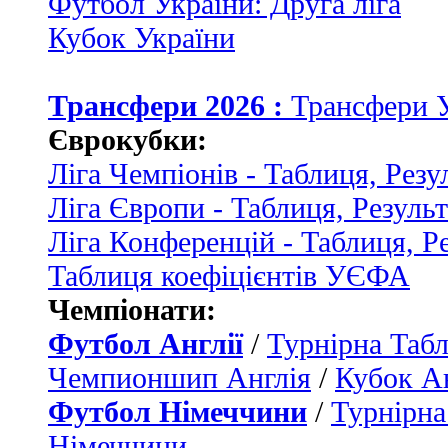
Футбол України: Друга ліга
Кубок України
Трансфери 2026 :
Трансфери 
Єврокубки:
Ліга Чемпіонів - Таблиця, Резу
Ліга Європи - Таблиця, Резуль
Ліга Конференцій - Таблиця, Р
Таблиця коефіцієнтів УЄФА
Чемпіонати:
Футбол Англії
/
Турнірна Табл
Чемпионшип Англія
/
Кубок Ан
Футбол Німеччини
/
Турнірна
Німеччини