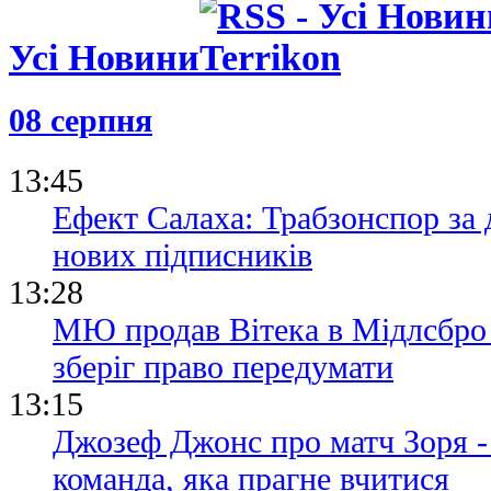
30.04.26 17:22
Румменігге
Усі Новини
Компані за
Баварії
08 серпня
02.10.25 16:44
Гравець Нь
на образу з
13:45
Ефект Салаха: Трабзонспор за 
нових підписників
13:28
МЮ продав Вітека в Мідлсбро з
зберіг право передумати
13:15
Джозеф Джонс про матч Зоря -
команда, яка прагне вчитися