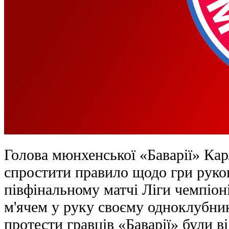
Голова мюнхенської «Баварії» Ка
спростити правило щодо гри руко
півфінальному матчі Ліги чемпіон
м'ячем у руку своєму одноклубни
протести гравців «Баварії» були в