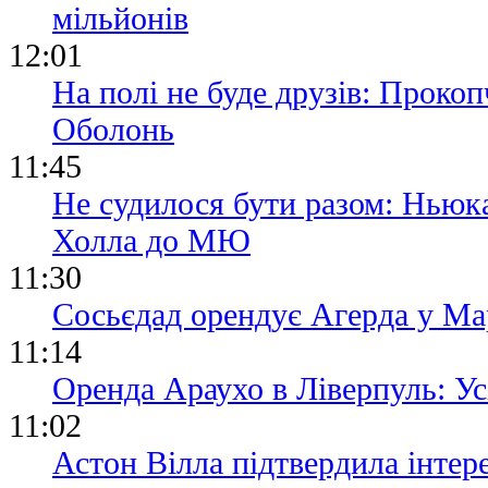
мільйонів
12:01
На полі не буде друзів: Прокоп
Оболонь
11:45
Не судилося бути разом: Ньюка
Холла до МЮ
11:30
Сосьєдад орендує Агерда у Мар
11:14
Оренда Араухо в Ліверпуль: Ус
11:02
Астон Вілла підтвердила інтере