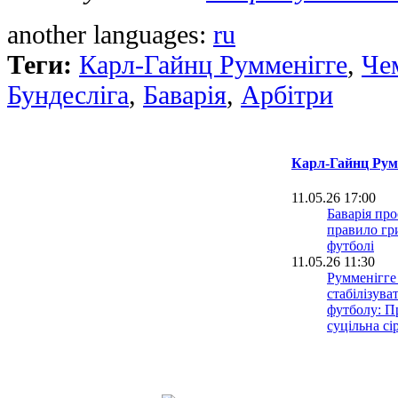
another languages:
ru
Теги:
Карл-Гайнц Румменігге
,
Че
Бундесліга
,
Баварія
,
Арбітри
Карл-Гайнц Рум
11.05.26 17:00
Баварія про
правило гр
футболі
11.05.26 11:30
Румменігге
стабілізува
футболу: П
суцільна сі
06.05.26 16:44
Карл-Хайнц
Баварія - ц