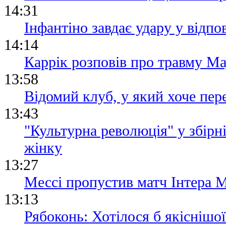
14:31
Інфантіно завдає удару у відпо
14:14
Каррік розповів про травму Мау
13:58
Відомий клуб, у який хоче пер
13:43
"Культурна революція" у збірні
жінку
13:27
Мессі пропустив матч Інтера М
13:13
Рябоконь: Хотілося б якіснішої