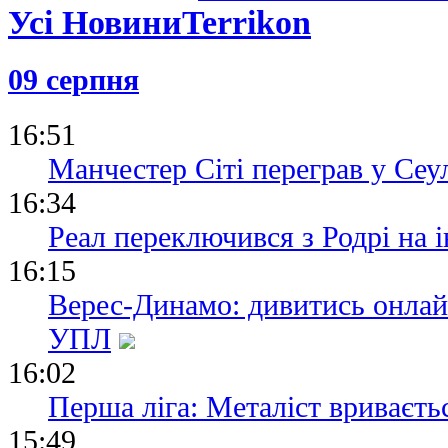
Легенда Бор
Усі Новини
на посаду 
07.06.26 12:13
09 серпня
Леннарт Ка
пропустити
старт Бунде
16:51
Манчестер Сіті переграв у Сеул
16:34
Реал переключився з Родрі на і
16:15
Верес-Динамо: дивитись онлай
УПЛ
16:02
Перша ліга: Металіст вриваєтьс
15:49