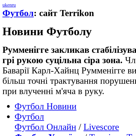
uk
en
ru
Футбол
: сайт Terrikon
Новини Футболу
Румменігге закликав стабілізув
грі рукою суцільна сіра зона.
Чле
Баварії Карл-Хайнц Румменігге ви
більш точні трактування поруше
при влученні м'яча в руку.
Футбол Новини
Футбол
Футбол Онлайн
/
Livescore