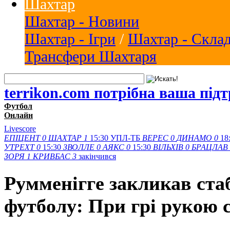
Шахтар
Шахтар - Новини
Шахтар - Ігри
/
Шахтар - Скла
Трансфери Шахтаря
terrikon.com потрібна ваша під
Футбол
Онлайн
Livescore
ЕПІЦЕНТ
0
ШАХТАР
1
15:30
УПЛ-ТБ
ВЕРЕС
0
ДИНАМО
0
18
УТРЕХТ
0
15:30
ЗВОЛЛЕ
0
АЯКС
0
15:30
ВІЛЬХІВ
0
БРАЦЛАВ
ЗОРЯ
1
КРИВБАС
3
закінчився
Румменігге закликав ста
футболу: При грі рукою с