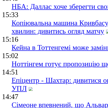
НБА: Даллас хоче зберегти сво
15:33
Копіювальна машина Кривбасу
хвилин: дивитись огляд матчу
15:16
Кейна в Тоттенгемі може замін
15:02
Ноттінгем готує пропозицію щ
14:51
Епіцентр - Шахтар: дивитися о
УПЛ
14:47
Сімеоне впевнений, що Альвар