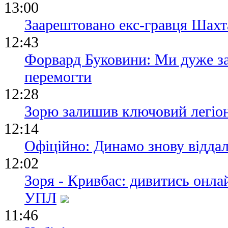
13:00
Заарештовано екс-гравця Шах
12:43
Форвард Буковини: Ми дуже за
перемогти
12:28
Зорю залишив ключовий легіо
12:14
Офіційно: Динамо знову віддал
12:02
Зоря - Кривбас: дивитись онла
УПЛ
11:46