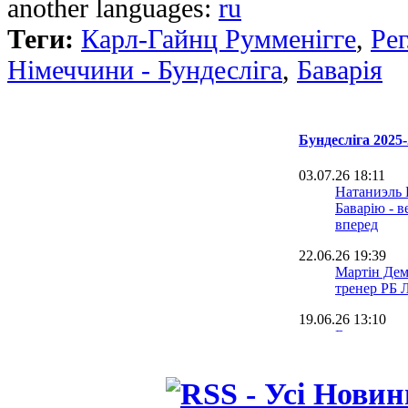
another languages:
ru
Теги:
Карл-Гайнц Румменігге
,
Ре
Німеччини - Бундесліга
,
Баварія
Бундесліга 2025-
03.07.26 18:11
Натаниэль 
Баварію - 
вперед
22.06.26 19:39
Мартін Дем
тренер РБ 
19.06.26 13:10
Вернер пов
до ЛЧ, але 
роботу
18.06.26 14:25