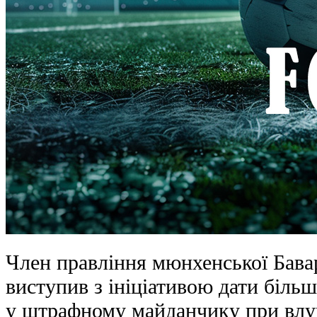
Член правління мюнхенської Бава
виступив з ініціативою дати біль
у штрафному майданчику при влуч