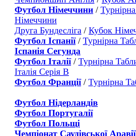
Футбол Німеччини
/
Турнірна
Німеччини
Друга Бундесліга
/
Кубок Німе
Футбол Іспанії
/
Турнірна Таб
Іспанія Сегунда
Футбол Італії
/
Турнірна Табли
Італія Серія B
Футбол Франції
/
Турнірна Та
Футбол Нідерландiв
Футбол Португалії
Футбол Польщі
Чемпіонат Саудівської Аравії