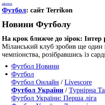
uk
en
ru
Футбол
: сайт Terrikon
Новини Футболу
На крок ближче до зірок: Інтер
Міланський клуб зробив ще один 
чемпіонства, розібравшись із сар
Футбол Новини
Футбол
Футбол Онлайн
/
Livescore
Футбол України
/
Турнірна Та
Футбол України: Перша ліга