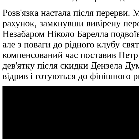
Розв'язка настала після перерви.
рахунок, замкнувши вивірену пер
Незабаром Ніколо Барелла подвої
але з поваги до рідного клубу свя
компенсований час поставив Петр
дев'ятку після скидки Дензела Ду
відрив і готуються до фінішного р