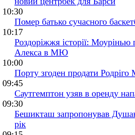
новий центрбек для Барси
10:30
Помер батько сучасного баске
10:17
Роздоріжжя історії: Моурінью 
Алекса в МЮ
10:00
Порту згоден продати Родріго 
09:45
Саутгемптон узяв в оренду на
09:30
Бешикташ запропонував Душан
рік
09:15