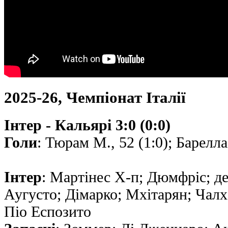
2025-26, Чемпіонат Італії
Інтер - Кальярі 3:0 (0:0)
Голи
: Тюрам М., 52 (1:0); Барелла,
Інтер
: Мартінес Х-п; Дюмфріс; д
Аугусто; Дімарко; Мхітарян; Чалх
Піо Еспозито