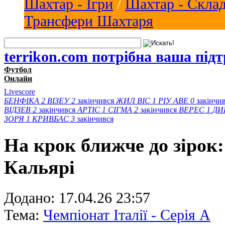
Шахтар - Ігри
/
Шахтар - Скла
Трансфери Шахтаря
terrikon.com потрібна ваша під
Футбол
Онлайн
Livescore
БЕНФІКА
2
ВІЗЕУ
2
закінчився
ЖИЛ ВІС
1
РІУ АВЕ
0
закінчи
ВІДЗЕВ
2
закінчився
АРТІС
1
СІГМА
2
закінчився
ВЕРЕС
1
ДИ
ЗОРЯ
1
КРИВБАС
3
закінчився
На крок ближче до зірок:
Кальярі
Додано:
17.04.26 23:57
Тема:
Чемпіонат Італії - Серія А