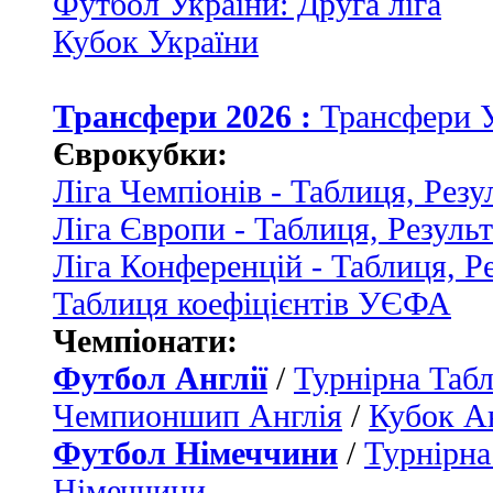
Футбол України: Друга ліга
Кубок України
Трансфери 2026 :
Трансфери 
Єврокубки:
Ліга Чемпіонів - Таблиця, Резу
Ліга Європи - Таблиця, Резуль
Ліга Конференцій - Таблиця, Р
Таблиця коефіцієнтів УЄФА
Чемпіонати:
Футбол Англії
/
Турнірна Табл
Чемпионшип Англія
/
Кубок Ан
Футбол Німеччини
/
Турнірна
Німеччини