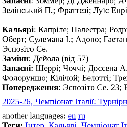
Запасні
: Зоммер; Дi Дженнаро; Ач
Зелінський П.; Фраттезi; Луїс Енрі
Кальярі
: Капріле; Палестра; Родр
Оберт; Сулемана I.; Адопо; Гаeтан
Эспозiто Ce.
Заміни
: Дейола (від 57)
Запасні
: Шеррі; Чоччі; Доссена А.
Фолоруншо; Кiлiчой; Белотті; Тре
Попередження
: Эспозiто Ce. 23; 
2025-26, Чемпіонат Італії: Турнір
another languages:
en
ru
Теги:
Інтер
,
Кальярі
,
Чемпіонат Іт