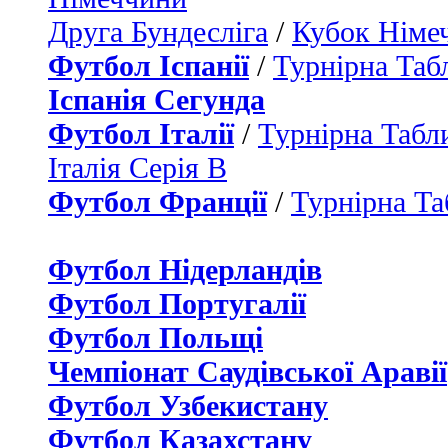
Друга Бундесліга
/
Кубок Німе
Футбол Іспанії
/
Турнірна Таб
Іспанія Сегунда
Футбол Італії
/
Турнірна Табли
Італія Серія B
Футбол Франції
/
Турнірна Та
Футбол Нідерландiв
Футбол Португалії
Футбол Польщі
Чемпіонат Саудівської Аравії
Футбол Узбекистану
Футбол Казахстану