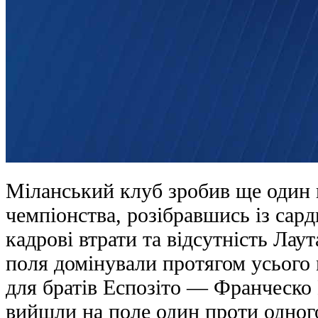
Міланський клуб зробив ще один 
чемпіонства, розібравшись із сар
кадрові втрати та відсутність Лау
поля домінували протягом усього 
для братів Еспозіто — Франческо 
вийшли на поле один проти одног