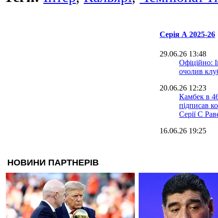
Серія А 2025-26
29.06.26 13:48
Офіційно: 
очолив клу
20.06.26 12:23
Камбек в 4
підписав ко
Серії C Рав
16.06.26 19:25
Офіційно: 
головний т
16.06.26 17:01
Капелло: П
Аморіма в 
невідомість
15.06.26 13:22
Мілан визн
тренером