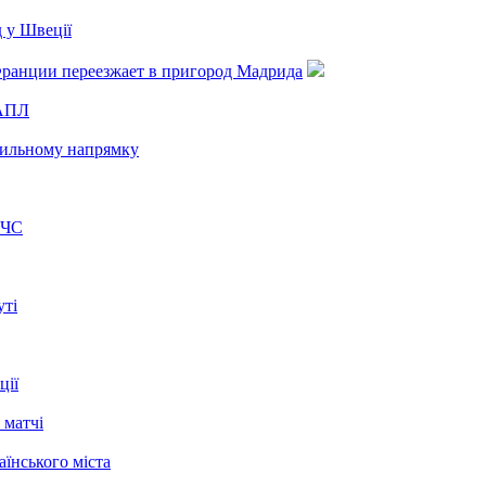
ачився з новим
 у Швеції
Франции переезжает в пригород Мадрида
 АПЛ
авильному напрямку
 ЧС
уті
ції
 матчі
їнського міста