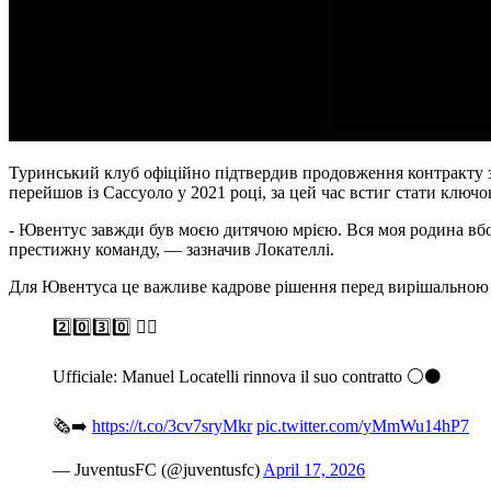
Туринський клуб офіційно підтвердив продовження контракту зі
перейшов із Сассуоло у 2021 році, за цей час встиг стати ключ
- Ювентус завжди був моєю дитячою мрією. Вся моя родина вбол
престижну команду, — зазначив Локателлі.
Для Ювентуса це важливе кадрове рішення перед вирішальною 
2️⃣0️⃣3️⃣0️⃣ ✍🏻
Ufficiale: Manuel Locatelli rinnova il suo contratto ⚪⚫
🗞️➡️
https://t.co/3cv7sryMkr
pic.twitter.com/yMmWu14hP7
— JuventusFC (@juventusfc)
April 17, 2026