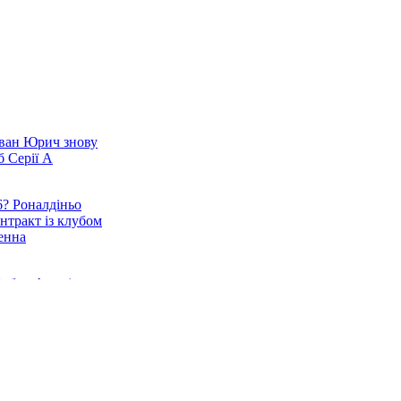
Іван Юрич знову
б Серії А
6? Роналдіньо
нтракт із клубом
енна
Рубен Аморім -
ренер Мілана
ризначення
Мілан - стрибок у