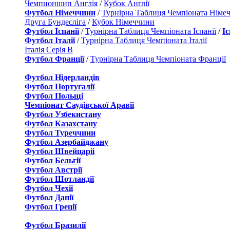
Чемпионшип Англія
/
Кубок Англії
Футбол Німеччини
/
Турнірна Таблиця Чемпіоната Німе
Друга Бундесліга
/
Кубок Німеччини
Футбол Іспанії
/
Турнірна Таблиця Чемпіоната Іспанії
/
І
Футбол Італії
/
Турнірна Таблиця Чемпіоната Італії
Італія Серія B
Футбол Франції
/
Турнірна Таблиця Чемпіоната Франції
Футбол Нідерландiв
Футбол Португалії
Футбол Польщі
Чемпіонат Саудівської Аравії
Футбол Узбекистану
Футбол Казахстану
Футбол Туреччини
Футбол Азербайджану
Футбол Швейцаріі
Футбол Бельгії
Футбол Австрії
Футбол Шотландії
Футбол Чехії
Футбол Данії
Футбол Греції
Футбол Бразилії