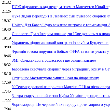
21:32
Мілан визн
ПСЖ підсилює склад перед матчем із Манчестер Юнайтед
тренером
21:26
Лука Зидан переходит в Леганес: сын рулевого сборной 
19:57
Нойєр: Для Баварії було важливо виграти у топ-команди
19:40
Спаллетті: Гра з Інтером покаже, чи Юве рухається в пр
19:19
Українець підписав новий контракт із клубом Бундесліги
19:00
Франція готова порушити бойкот ФІФА та взяти участь у
18:46
ЗМІ: Олександрія прощається з ще одним гравцем
18:32
Барселона скасувала спаринг через міграційну кризу в Се
18:16
Офіційно: Мастантуоно змінив Реал на Фіорентину
17:59
У Селтику розповіли про стан Мартіна О'Ніла після опера
17:45
Завтра стартує новий сезон Кубка України: де подивитись
17:22
Чорноморець: Це черговий акт терору проти мирного укра
17:04