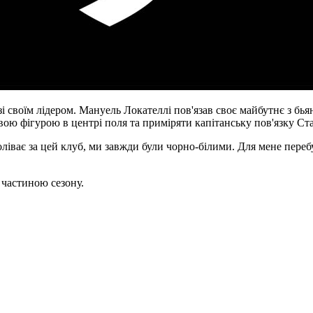
 своїм лідером. Мануель Локателлі пов'язав своє майбутнє з бья
овою фігурою в центрі поля та приміряти капітанську пов'язку Ст
іває за цей клуб, ми завжди були чорно-білими. Для мене перебу
частиною сезону.