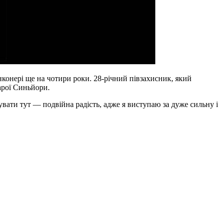
нконері ще на чотири роки. 28-річний півзахисник, який
арої Синьйори.
вати тут — подвійна радість, адже я виступаю за дуже сильну і