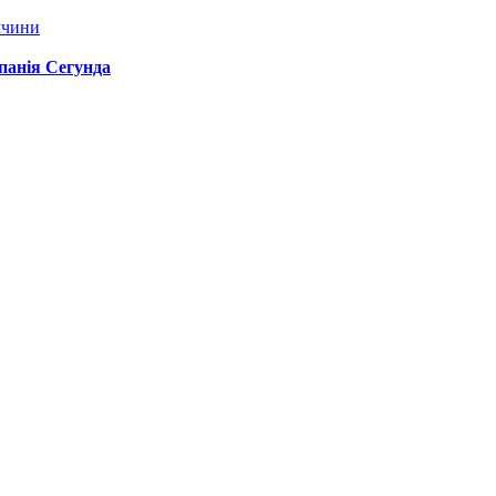
ччини
спанія Сегунда