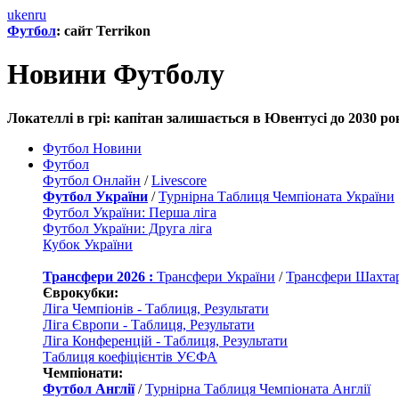
uk
en
ru
Футбол
: сайт Terrikon
Новини Футболу
Локателлі в грі: капітан залишається в Ювентусі до 2030 ро
Футбол Новини
Футбол
Футбол Онлайн
/
Livescore
Футбол України
/
Турнірна Таблиця Чемпіоната України
Футбол України: Перша ліга
Футбол України: Друга ліга
Кубок України
Трансфери 2026 :
Трансфери України
/
Трансфери Шахта
Єврокубки:
Ліга Чемпіонів - Таблиця, Результати
Ліга Європи - Таблиця, Результати
Ліга Конференцій - Таблиця, Результати
Таблиця коефіцієнтів УЄФА
Чемпіонати:
Футбол Англії
/
Турнірна Таблиця Чемпіоната Англії