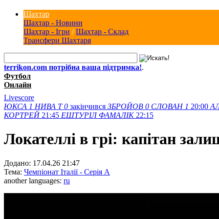
Шахтар
Шахтар - Новини
Шахтар - Ігри
/
Шахтар - Склад
Трансфери Шахтаря
terrikon.com потрібна ваша підтримка!
.
Футбол
Онлайн
Livescore
ЮКСА
1
НИВА Т
0
закінчився
ЗБРОЙОВ
0
СЛОВАН
1
20:00
А
КОРТРЕЙ
21:45
ЕШТУРІЛ
ФАМАЛІК
22:15
Локателлі в грі: капітан зали
Додано:
17.04.26 21:47
Тема:
Чемпіонат Італії - Серія А
another languages:
ru