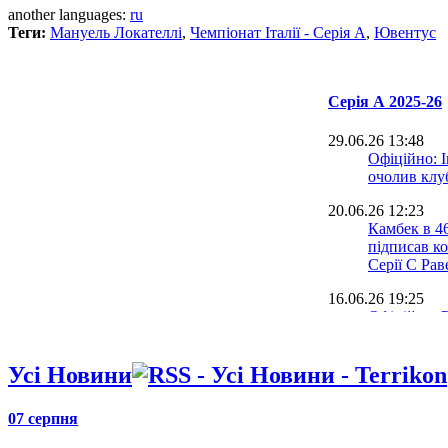
another languages:
ru
Теги:
Мануель Локателлі
,
Чемпіонат Італії - Серія А
,
Ювентус
Серія А 2025-26
29.06.26 13:48
Офіційно: 
очолив клу
20.06.26 12:23
Камбек в 4
підписав ко
Серії C Рав
16.06.26 19:25
Офіційно: 
головний т
16.06.26 17:01
Усі Новини
Капелло: П
Аморіма в 
невідомість
07 серпня
15.06.26 13:22