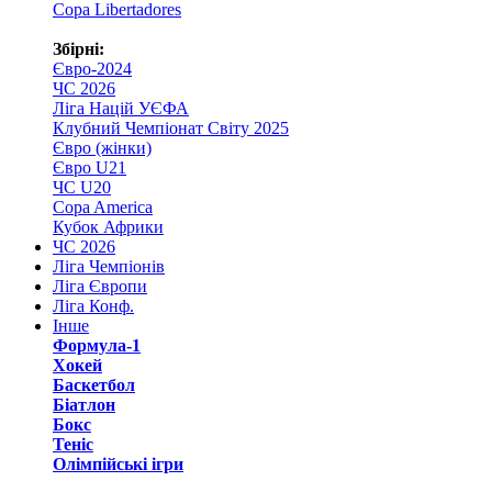
Copa Libertadores
Збірні:
Євро-2024
ЧС 2026
Ліга Націй УЄФА
Клубний Чемпіонат Світу 2025
Євро (жінки)
Євро U21
ЧС U20
Copa America
Кубок Африки
ЧС 2026
Ліга Чемпіонів
Ліга Європи
Ліга Конф.
Інше
Формула-1
Хокей
Баскетбол
Біатлон
Бокс
Теніс
Олімпійські ігри