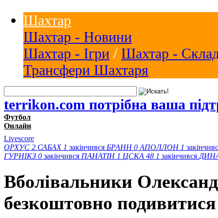
Шахтар
Шахтар - Новини
Шахтар - Ігри
/
Шахтар - Скла
Трансфери Шахтаря
terrikon.com потрібна ваша під
Футбол
Онлайн
Livescore
ОРХУС
2
САБАХ
1
закінчився
БРАНН
0
АПОЛЛОН
1
закінчив
ГУРНІКЗ
0
закінчився
ПАНАТІН
1
ЦСКА 48
1
закінчився
ДИН
Вболівальники Олександ
безкоштовно подивитися 