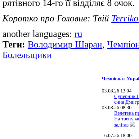
рятівного 14-го її відділяє 8 очок.
Коротко про Головне: Твій
Terrik
another languages:
ru
Теги:
Володимир Шаран
,
Чемпіон
Болельщики
Чемпіонат Украї
03.08.26 13:04
Суперник Ш
сина Дмитр
03.08.26 08:30
Велетень пр
На тренува
залітав
16.07.26 18:00