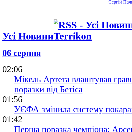
Сергій Палк
нас у Радя
12.07.26 12:31
Ротань: Ту
слабке міс
Усі Новини
останніх ро
04.07.26 11:57
Срна: Шахт
06 серпня
постраждав,
втрачав сво
02:06
Мікель Артета влаштував грав
поразки від Бетіса
01:56
УЄФА змінила систему покаран
01:42
Перша поразка чемпіона: Арсен