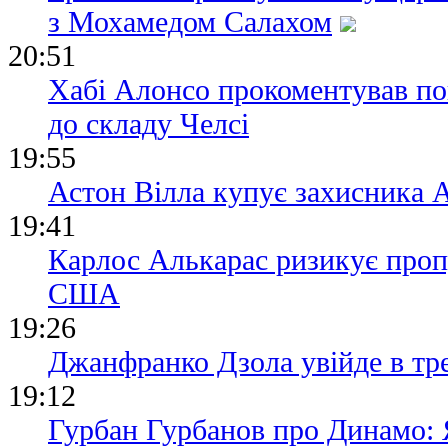
з Мохамедом Салахом
20:51
Хабі Алонсо прокоментував п
до складу Челсі
19:55
Астон Вілла купує захисника А
19:41
Карлос Алькарас ризикує проп
США
19:26
Джанфранко Дзола увійде в тре
19:12
Гурбан Гурбанов про Динамо: Я