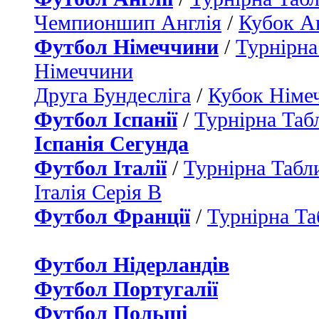
Чемпионшип Англія
/
Кубок Ан
Футбол Німеччини
/
Турнірна
Німеччини
Друга Бундесліга
/
Кубок Німе
Футбол Іспанії
/
Турнірна Таб
Іспанія Сегунда
Футбол Італії
/
Турнірна Табли
Італія Серія B
Футбол Франції
/
Турнірна Та
Футбол Нідерландiв
Футбол Португалії
Футбол Польщі