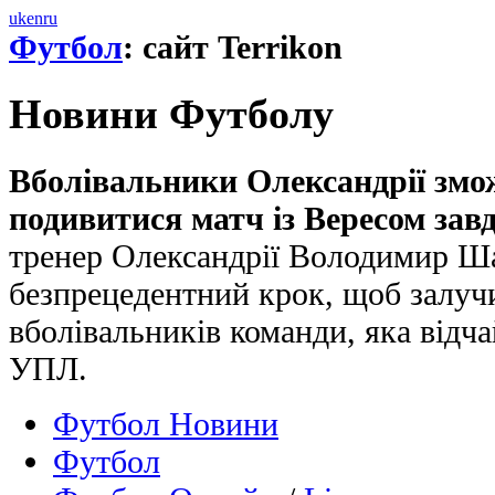
uk
en
ru
Футбол
: сайт Terrikon
Новини Футболу
Вболівальники Олександрії змо
подивитися матч із Вересом за
тренер Олександрії Володимир Ш
безпрецедентний крок, щоб залуч
вболівальників команди, яка відч
УПЛ.
Футбол Новини
Футбол