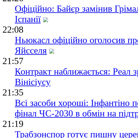
Офіційно: Байєр замінив Гріма
Іспанії
22:08
Ньюкасл офіційно оголосив пр
Яйсселя
21:57
Контракт наближається: Реал 
Вінісіусу
21:35
Всі засоби хороші: Інфантіно 
фінал ЧС-2030 в обмін на під
21:19
Трабзонспор готує пишну цере