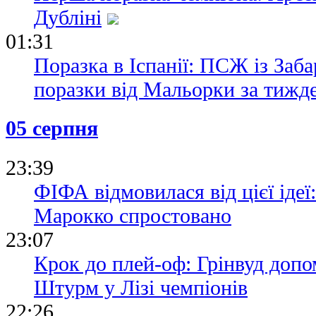
Дубліні
01:31
Поразка в Іспанії: ПСЖ із Заб
поразки від Мальорки за тижд
05 серпня
23:39
ФІФА відмовилася від цієї ідеї
Марокко спростовано
23:07
Крок до плей-оф: Грінвуд допо
Штурм у Лізі чемпіонів
22:26