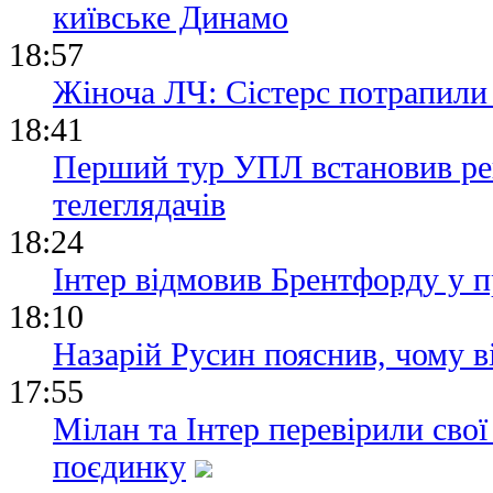
київське Динамо
18:57
Жіноча ЛЧ: Сістерс потрапили 
18:41
Перший тур УПЛ встановив рек
телеглядачів
18:24
Інтер відмовив Брентфорду у 
18:10
Назарій Русин пояснив, чому в
17:55
Мілан та Інтер перевірили сво
поєдинку