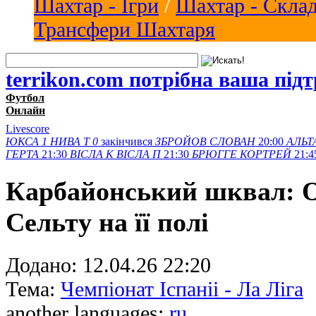
Шахтар - Ігри
/
Шахтар - Скла
Трансфери Шахтаря
terrikon.com потрібна ваша під
Футбол
Онлайн
Livescore
ЮКСА
1
НИВА Т
0
закінчився
ЗБРОЙОВ
СЛОВАН
20:00
АЛЬТ
ГЕРТА
21:30
ВІСЛА K
ВІСЛА П
21:30
БРЮГГЕ
КОРТРЕЙ
21:4
Карбайонський шквал: О
Сельту на її полі
Додано:
12.04.26 22:20
Тема:
Чемпіонат Іспаніі - Ла Ліга
another languages:
ru