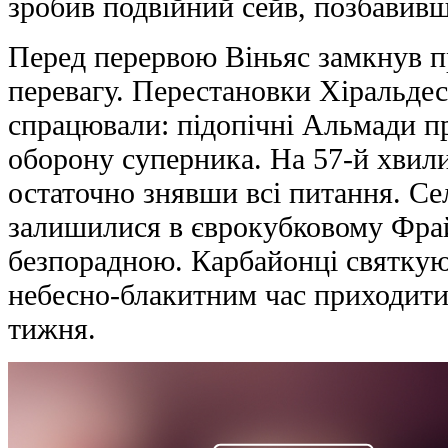
зробив подвійний сейв, позбавивши
Перед перервою Віньяс замкнув п
перевагу. Перестановки Хіральдес
спрацювали: підопічні Альмади п
оборону суперника. На 57-й хвил
остаточно знявши всі питання. Се
залишилися в єврокубковому Фрай
безпорадною. Карбайонці святкую
небесно-блакитним час приходити
тижня.