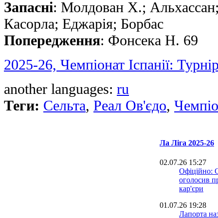
Запасні
: Молдован Х.; Альхассан
Касорла; Еджарія; Борбас
Попередження
: Фонсека Н. 69
2025-26, Чемпіонат Іспанії: Турні
another languages:
ru
Теги:
Сельта
,
Реал Ов'єдо
,
Чемпіон
Ла Ліга 2025-26
02.07.26 15:27
Офіційно: 
оголосив п
кар'єри
01.07.26 19:28
Лапорта на