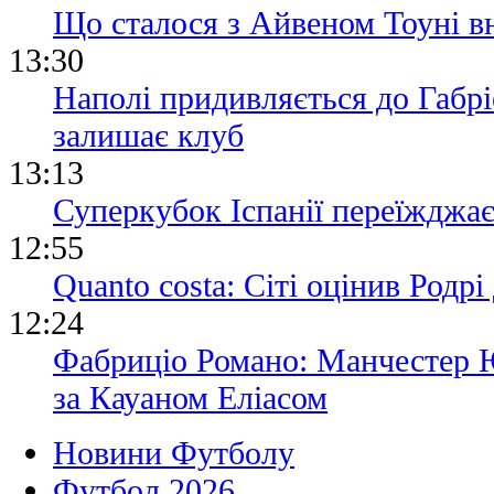
Що сталося з Айвеном Тоуні вн
13:30
Наполі придивляється до Габр
залишає клуб
13:13
Суперкубок Іспанії переїжджа
12:55
Quanto costa: Сіті оцінив Родр
12:24
Фабриціо Романо: Манчестер 
за Кауаном Еліасом
Новини Футболу
Футбол 2026