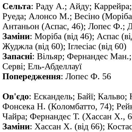
Сельта
: Раду А.; Айду; Каррейра;
Руеда; Алонсо М.; Весiно (Моріба
Антаньон (Аспас, 46); Лопес Ф.; Д
Заміни
: Моріба (від 46); Аспас (ві
Жуджла (від 60); Іглесіас (від 60)
Запасні
: Вільяр; Фернандес Ман.;
Серві; Ель-Абделлауї
Попередження
: Лопес Ф. 56
Ов'єдо
: Ескандель; Байї; Кальво;
Фонсека Н. (Коломбатто, 74); Рейн
Чайра; Фернандес Т. (Хассан Х., 6
Заміни
: Хассан Х. (від 66); Коста