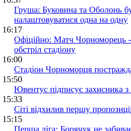
Груша: Буковина та Оболонь б
налаштовуватися одна на одну
16:17
Офіційно: Матч Чорноморець -
обстріл стадіону
16:00
Стадіон Чорноморця постражда
15:50
Ювентус підписує захисника з
15:33
Сіті відхилив першу пропозиці
15:15
Перша ліга: Борячук не забива