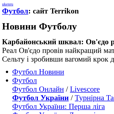
uk
en
ru
Футбол
: сайт Terrikon
Новини Футболу
Карбайонський шквал: Ов'єдо ро
Реал Ов'єдо провів найкращий ма
Сельту і зробивши вагомий крок д
Футбол Новини
Футбол
Футбол Онлайн
/
Livescore
Футбол України
/
Турнірна Та
Футбол України: Перша ліга