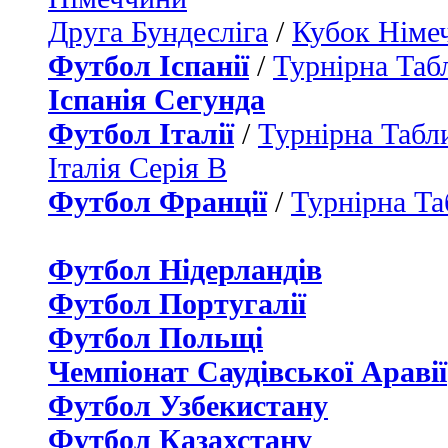
Друга Бундесліга
/
Кубок Німе
Футбол Іспанії
/
Турнірна Таб
Іспанія Сегунда
Футбол Італії
/
Турнірна Табли
Італія Серія B
Футбол Франції
/
Турнірна Та
Футбол Нідерландiв
Футбол Португалії
Футбол Польщі
Чемпіонат Саудівської Аравії
Футбол Узбекистану
Футбол Казахстану