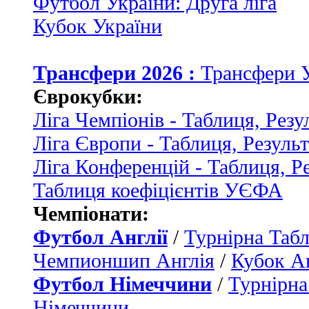
Футбол України: Друга ліга
Кубок України
Трансфери 2026 :
Трансфери 
Єврокубки:
Ліга Чемпіонів - Таблиця, Резу
Ліга Європи - Таблиця, Резуль
Ліга Конференцій - Таблиця, Р
Таблиця коефіцієнтів УЄФА
Чемпіонати:
Футбол Англії
/
Турнірна Табл
Чемпионшип Англія
/
Кубок Ан
Футбол Німеччини
/
Турнірна
Німеччини