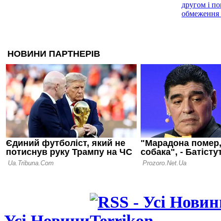
другом і п
обмеження 
21.06.26 08:48
Малага виг
Лігу: дивит
Альмерією
15.06.26 18:31
Гравець Сев
років ув'яз
зґвалтуван
08.06.26 09:45
Малага зро
крок до по
Ліги
Усі Новини