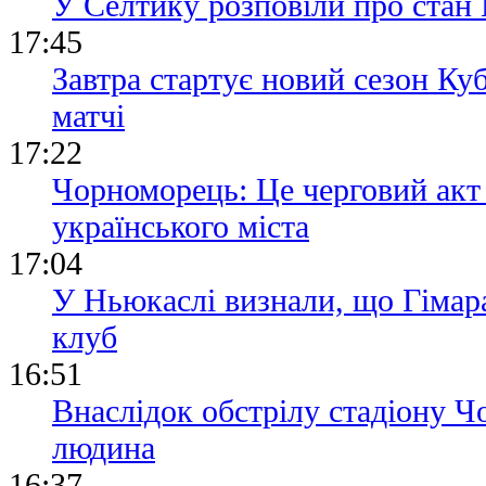
У Селтику розповіли про стан 
17:45
Завтра стартує новий сезон Ку
матчі
17:22
Чорноморець: Це черговий акт
українського міста
17:04
У Ньюкаслі визнали, що Гімара
клуб
16:51
Внаслідок обстрілу стадіону 
людина
16:37