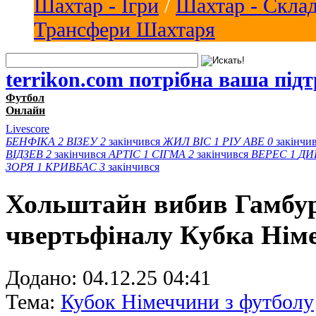
Шахтар - Ігри
/
Шахтар - Скла
Трансфери Шахтаря
terrikon.com потрібна ваша під
Футбол
Онлайн
Livescore
БЕНФІКА
2
ВІЗЕУ
2
закінчився
ЖИЛ ВІС
1
РІУ АВЕ
0
закінчи
ВІДЗЕВ
2
закінчився
АРТІС
1
СІГМА
2
закінчився
ВЕРЕС
1
ДИ
ЗОРЯ
1
КРИВБАС
3
закінчився
Хольштайн вибив Гамбур
чвертьфіналу Кубка Нім
Додано:
04.12.25 04:41
Тема:
Кубок Німеччини з футболу