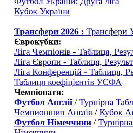
Футбол України: Друга ліга
Кубок України
Трансфери 2026 :
Трансфери 
Єврокубки:
Ліга Чемпіонів - Таблиця, Резу
Ліга Європи - Таблиця, Резуль
Ліга Конференцій - Таблиця, Р
Таблиця коефіцієнтів УЄФА
Чемпіонати:
Футбол Англії
/
Турнірна Табл
Чемпионшип Англія
/
Кубок Ан
Футбол Німеччини
/
Турнірна
Німеччини