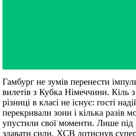
Гамбург не зумів перенести імпуль
вилетів з Кубка Німеччини. Кіль 
різниці в класі не існує: гості на
перекривали зони і кілька разів м
упустили свої моменти. Лише під 
здавати сили, ХСВ дотиснув супер