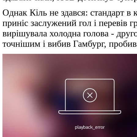
Однак Кіль не здався: стандарт в 
приніс заслужений гол і перевів г
вирішувала холодна голова - друг
точнішим і вибив Гамбург, пробив