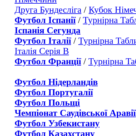
Друга Бундесліга
/
Кубок Німе
Футбол Іспанії
/
Турнірна Таб
Іспанія Сегунда
Футбол Італії
/
Турнірна Табли
Італія Серія B
Футбол Франції
/
Турнірна Та
Футбол Нідерландiв
Футбол Португалії
Футбол Польщі
Чемпіонат Саудівської Аравії
Футбол Узбекистану
Футбол Казахстану