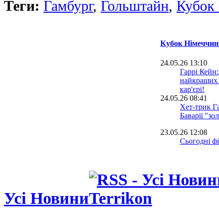
Теги:
Гамбург
,
Гольштайн
,
Кубок 
Кубок Німеччин
24.05.26 13:10
Гаррі Кейн:
найкращих 
кар'єрі!
24.05.26 08:41
Хет-трик Г
Баварії "зо
23.05.26 12:08
Сьогодні ф
Німеччини
20.05.26 19:29
Нойєр під 
фінал Кубк
Усі Новини
24.04.26 09:26
Наставник 
із Кубка Н