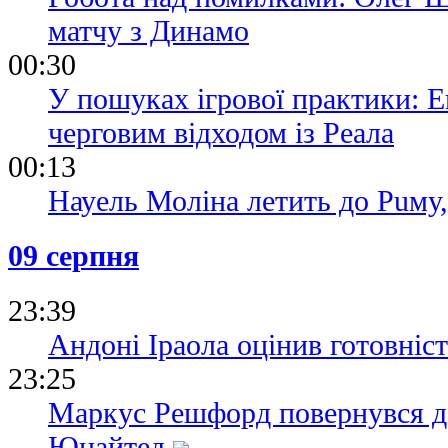
матчу з Динамо
00:30
У пошуках ігрової практики: Е
черговим відходом із Реала
00:13
Науель Моліна летить до Puму
09 серпня
23:39
Андоні Іраола оцінив готовніс
23:25
Маркус Решфорд повернувся д
Юнайтед