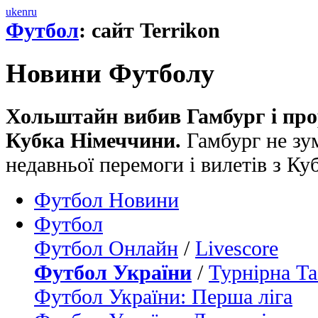
uk
en
ru
Футбол
: сайт Terrikon
Новини Футболу
Хольштайн вибив Гамбург і про
Кубка Німеччини.
Гамбург не зум
недавньої перемоги і вилетів з К
Футбол Новини
Футбол
Футбол Онлайн
/
Livescore
Футбол України
/
Турнірна Та
Футбол України: Перша ліга