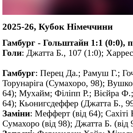
2025-26, Кубок Німеччини
Гамбург - Гольштайн 1:1 (0:0), п
Голи
: Джатта Б., 107 (1:0); Харрес
Гамбург
: Перец Да.; Рамуш Г.; Го
Торунаріга (Сумахоро, 98); Вушко
64); Мухайм; Фiлiпп Р.; Вієйра Ф.;
64); Кьонигсдеффер (Джатта Б., 9
Заміни
: Мефферт (від 64); Сахіті Е
Сумахоро (від 98); Джатта Б. (від 