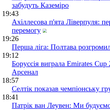
забудуть Каземіро
19:43
Ахіллесова п'ята Ліверпуля: пе
перемогу
19:26
Перша ліга: Полтава розгроми
19:12
Боруссія виграла Emirates Cup 
Арсенал
18:57
Селтік показав чемпіонську г
18:41
Патрік ван Леувен: Ми будуєм