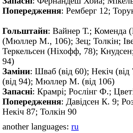
Запасні
: Фернандеш Хойа; Мікель
Попередження
: Ремберг 12; Тор
Гольштайн
: Вайнер Т.; Коменда 
(Мюллер М., 106); Зец; Толкін; Iве
Теркельсен (Нiхофф, 78); Кнудсен
94)
Заміни
: Шваб (від 60); Некіч (від
(від 94); Мюллер М. (від 106)
Запасні
: Крамрі; Рослінг Ф.; Цве
Попередження
: Давідсен К. 9; Ро
Некіч 87; Толкін 90
another languages:
ru