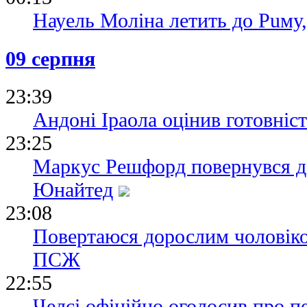
Науель Моліна летить до Puму
09 серпня
23:39
Андоні Іраола оцінив готовніс
23:25
Маркус Решфорд повернувся д
Юнайтед
23:08
Повертаюся дорослим чоловіко
ПСЖ
22:55
Челсі офіційно оголосив про п