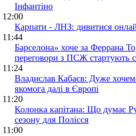
Інфантіно
12:00
Карпати - ЛНЗ: дивитися онла
11:44
Барселона» хоче за Феррана То
переговори з ПСЖ стартують с
11:24
Владислав Кабаєв: Дуже хочем
якомога далі в Європі
11:20
Колонка капітана: Що думає Ру
сезону для Полісся
11:00