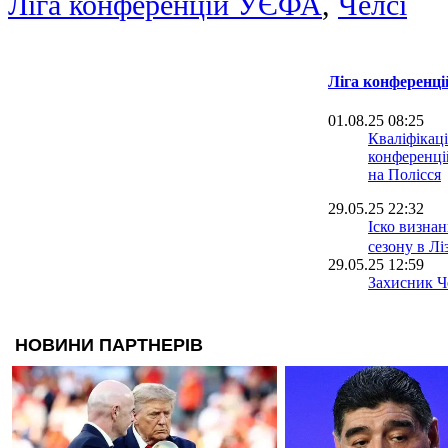
Ліга конференцій УЄФА
,
Челсі
Ліга конференці
01.08.25 08:25
Кваліфікаці
конференцій
на Полісся
29.05.25 22:32
Іско визна
сезону в Лі
29.05.25 12:59
Захисник Ч
першим клу
виграв усе!
29.05.25 12:28
"За такі по
Позов назв
причину по
29.05.25 09:56
Захисник Бе
наступному