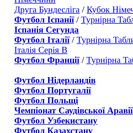
Друга Бундесліга
/
Кубок Німе
Футбол Іспанії
/
Турнірна Таб
Іспанія Сегунда
Футбол Італії
/
Турнірна Табли
Італія Серія B
Футбол Франції
/
Турнірна Та
Футбол Нідерландiв
Футбол Португалії
Футбол Польщі
Чемпіонат Саудівської Аравії
Футбол Узбекистану
Футбол Казахстану