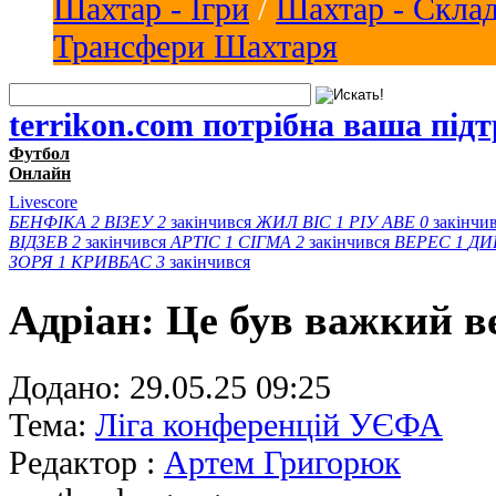
Шахтар - Ігри
/
Шахтар - Скла
Трансфери Шахтаря
terrikon.com потрібна ваша під
Футбол
Онлайн
Livescore
БЕНФІКА
2
ВІЗЕУ
2
закінчився
ЖИЛ ВІС
1
РІУ АВЕ
0
закінчи
ВІДЗЕВ
2
закінчився
АРТІС
1
СІГМА
2
закінчився
ВЕРЕС
1
ДИ
ЗОРЯ
1
КРИВБАС
3
закінчився
Адріан: Це був важкий ве
Додано:
29.05.25 09:25
Тема:
Ліга конференцій УЄФА
Редактор :
Артем Григорюк