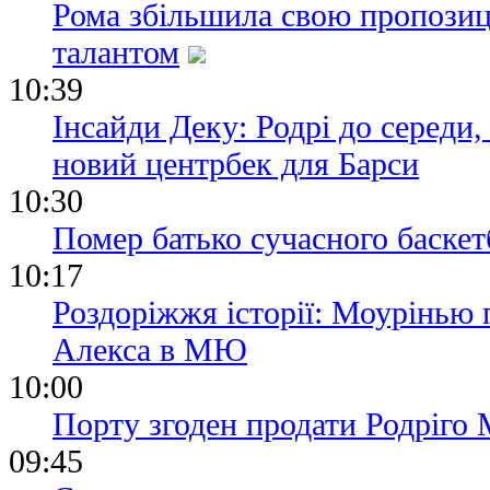
Рома збільшила свою пропозиц
талантом
10:39
Інсайди Деку: Родрі до середи,
новий центрбек для Барси
10:30
Помер батько сучасного баске
10:17
Роздоріжжя історії: Моурінью 
Алекса в МЮ
10:00
Порту згоден продати Родріго 
09:45