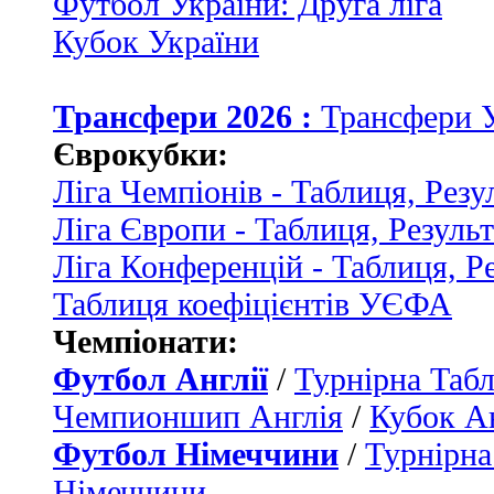
Футбол України: Друга ліга
Кубок України
Трансфери 2026 :
Трансфери 
Єврокубки:
Ліга Чемпіонів - Таблиця, Резу
Ліга Європи - Таблиця, Резуль
Ліга Конференцій - Таблиця, Р
Таблиця коефіцієнтів УЄФА
Чемпіонати:
Футбол Англії
/
Турнірна Табл
Чемпионшип Англія
/
Кубок Ан
Футбол Німеччини
/
Турнірна
Німеччини