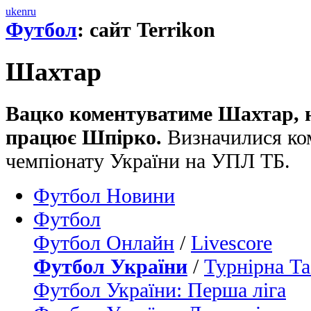
uk
en
ru
Футбол
: сайт Terrikon
Шахтар
Вацко коментуватиме Шахтар, 
працює Шпірко.
Визначилися ком
чемпіонату України на УПЛ ТБ.
Футбол Новини
Футбол
Футбол Онлайн
/
Livescore
Футбол України
/
Турнірна Та
Футбол України: Перша ліга