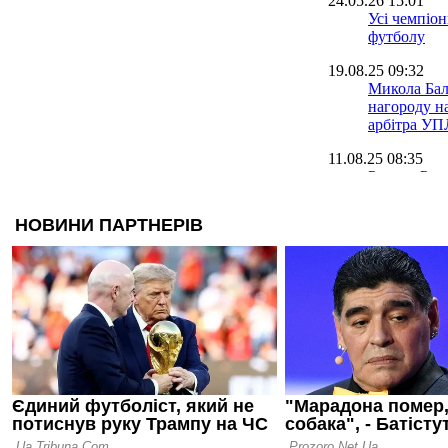
24.05.26 15:01
Усі чемпіон
футболу
19.08.25 09:32
Микола Бал
нагороду н
арбітра УП
11.08.25 08:35
Руслан Рот
тренер УП
сезону
28.06.25 17:45
УПЛ предс
символічну
2024/25
20.06.25 16:47
Костишин 
помилку