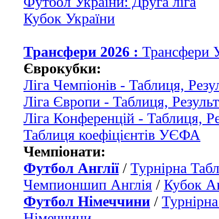
Футбол України: Друга ліга
Кубок України
Трансфери 2026 :
Трансфери 
Єврокубки:
Ліга Чемпіонів - Таблиця, Резу
Ліга Європи - Таблиця, Резуль
Ліга Конференцій - Таблиця, Р
Таблиця коефіцієнтів УЄФА
Чемпіонати:
Футбол Англії
/
Турнірна Табл
Чемпионшип Англія
/
Кубок Ан
Футбол Німеччини
/
Турнірна
Німеччини