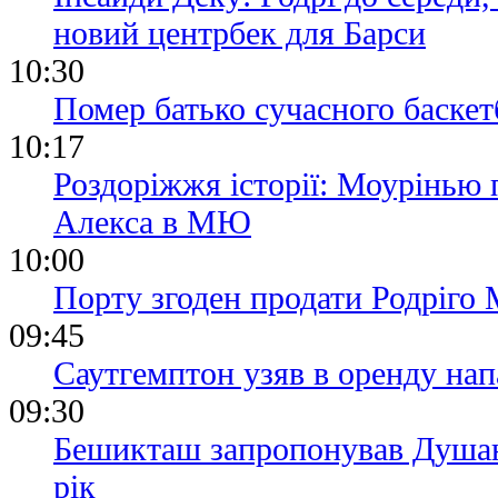
новий центрбек для Барси
10:30
Помер батько сучасного баске
10:17
Роздоріжжя історії: Моурінью 
Алекса в МЮ
10:00
Порту згоден продати Родріго 
09:45
Саутгемптон узяв в оренду на
09:30
Бешикташ запропонував Душан
рік