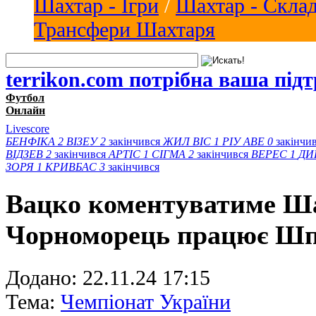
Шахтар - Ігри
/
Шахтар - Скла
Трансфери Шахтаря
terrikon.com потрібна ваша під
Футбол
Онлайн
Livescore
БЕНФІКА
2
ВІЗЕУ
2
закінчився
ЖИЛ ВІС
1
РІУ АВЕ
0
закінчи
ВІДЗЕВ
2
закінчився
АРТІС
1
СІГМА
2
закінчився
ВЕРЕС
1
ДИ
ЗОРЯ
1
КРИВБАС
3
закінчився
Вацко коментуватиме Ша
Чорноморець працює Шп
Додано:
22.11.24 17:15
Тема:
Чемпіонат України