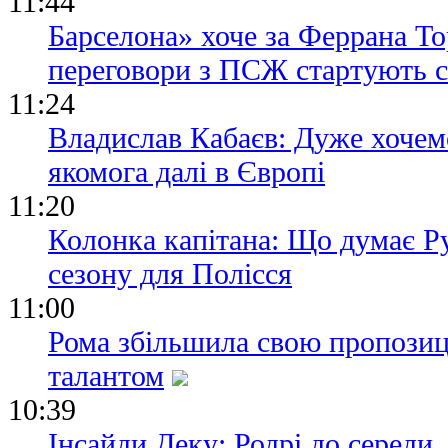
11:44
Барселона» хоче за Феррана То
переговори з ПСЖ стартують с
11:24
Владислав Кабаєв: Дуже хочем
якомога далі в Європі
11:20
Колонка капітана: Що думає Ру
сезону для Полісся
11:00
Рома збільшила свою пропозиц
талантом
10:39
Інсайди Деку: Родрі до середи,