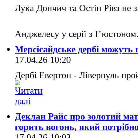
Лука Дончич та Остін Рівз не 
Анджелесу у серії з Г'юстоном
Мерсісайдське дербі можуть 
17.04.26 10:20
Дербі Евертон - Ліверпуль про
Деклан Райс про золотий мат
горить вогонь, який потрібн
17.04.26 10:03