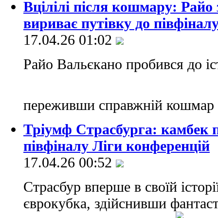
Вцілілі після кошмару: Райо
вириває путівку до півфіна
17.04.26 01:02
Райо Вальєкано пробився до іс
переживши справжній кошмар 
Тріумф Страсбурга: камбек 
півфіналу Ліги конференцій
17.04.26 00:52
Страсбур вперше в своїй історі
єврокубка, здійснивши фантаст