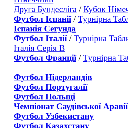
Друга Бундесліга
/
Кубок Німе
Футбол Іспанії
/
Турнірна Таб
Іспанія Сегунда
Футбол Італії
/
Турнірна Табли
Італія Серія B
Футбол Франції
/
Турнірна Та
Футбол Нідерландiв
Футбол Португалії
Футбол Польщі
Чемпіонат Саудівської Аравії
Футбол Узбекистану
Футбол Казахстану