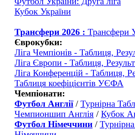
Футбол України: Друга ліга
Кубок України
Трансфери 2026 :
Трансфери 
Єврокубки:
Ліга Чемпіонів - Таблиця, Резу
Ліга Європи - Таблиця, Резуль
Ліга Конференцій - Таблиця, Р
Таблиця коефіцієнтів УЄФА
Чемпіонати:
Футбол Англії
/
Турнірна Табл
Чемпионшип Англія
/
Кубок Ан
Футбол Німеччини
/
Турнірна
Німеччини