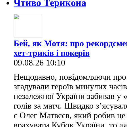
Чтиво Терикона
Бей, як Мотя: про рекордсме
хет-триків і покерів
09.08.26 10:10
Нещодавно, повідомляючи про 
згадували героїв минулих часів
незалежної України забивав у 
голів за матч. Швидко з’ясува
є Олег Матвєєв, який робив це
врахувати Кубок України, то аж