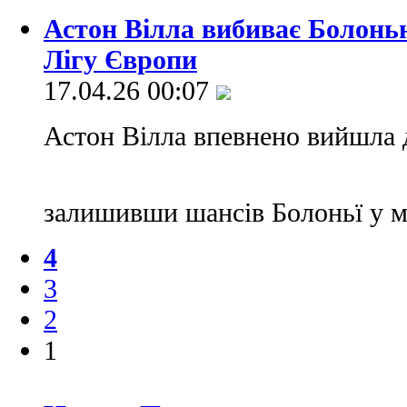
Астон Вілла вибиває Болонью
Лігу Європи
17.04.26 00:07
Астон Вілла впевнено вийшла д
залишивши шансів Болоньї у м
4
3
2
1