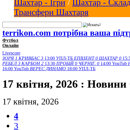
Шахтар - Ігри
/
Шахтар - Скла
Трансфери Шахтаря
terrikon.com потрібна ваша під
Футбол
Онлайн
Livescore
ЗОРЯ
1
КРИВБАС
3
13:00
УПЛ-ТБ
ЕПІЦЕНТ
0
ШАХТАР
0
15:
РЕБЕЛ
3
КАРБОН
2
13:30
ПРОБІЙ
0
ЧЕРНІГ.
0
14:00
YouTub
16:00
YouTub
ВЕРЕС
ДИНАМО
18:00
УПЛ-ТБ
17 квітня, 2026 : Новини
17 квітня, 2026
4
3