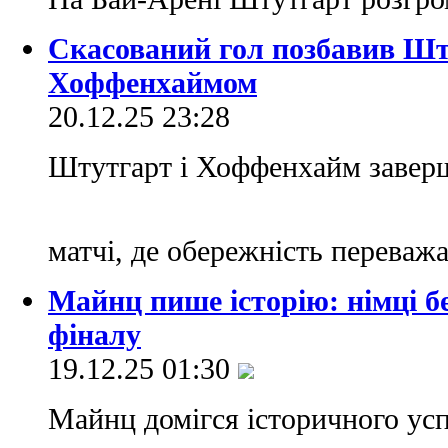
Скасований гол позбавив Шт
Хоффенхаймом
20.12.25 23:28
Штутгарт і Хоффенхайм заверш
матчі, де обережність переваж
Майнц пише історію: німці б
фіналу
19.12.25 01:30
Майнц домігся історичного успі