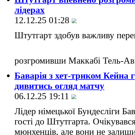
лідерах
12.12.25 01:28
Штутгарт здобув важливу перем
розгромивши Маккабі Тель-Ав
Баварія з хет-триком Кейна 
дивитись огляд матчу
06.12.25 19:11
Лідер німецької Бундесліги Бав
гості до Штутгарта. Очікувавс
мюнхенців, але вони не залиш