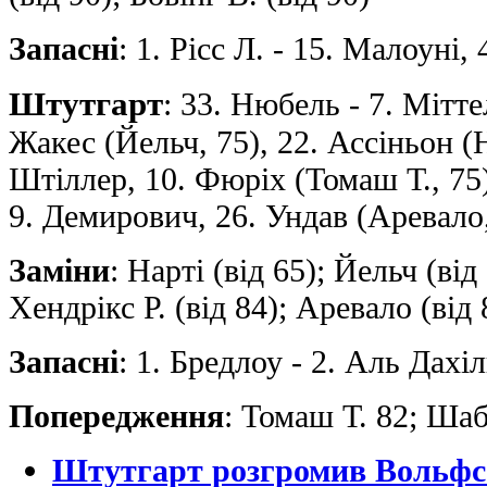
Запасні
: 1. Рісс Л. - 15. Малоуні,
Штутгарт
: 33. Нюбель - 7. Мітте
Жакес (Йельч, 75), 22. Ассіньон (Н
Штіллер, 10. Фюріх (Томаш Т., 75),
9. Демирович, 26. Ундав (Аревало,
Заміни
: Нарті (від 65); Йельч (від
Хендрікс Р. (від 84); Аревало (від 
Запасні
: 1. Бредлоу - 2. Аль Дахіл
Попередження
: Томаш Т. 82; Ша
Штутгарт розгромив Вольфсб