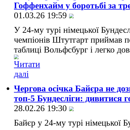
Гоффенхайм у боротьбі за тре
01.03.26 19:59
У 24-му турі німецької Бундесл
чемпіонів Штутгарт приймав п
таблиці Вольфсбург і легко до
Чергова осічка Байєра не до
топ-5 Бундесліги: дивитися 
28.02.26 19:30
Байєр у 24-му турі німецької 