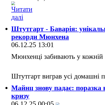
Штутгарт - Баварія: унікальн
рекорди Мюнхена
06.12.25 13:01
Мюнхенці забивають у кожній з
Штутгарт виграв усі домашні 
Майнц знову падає: поразка 
кризу
06.12.25 00:05