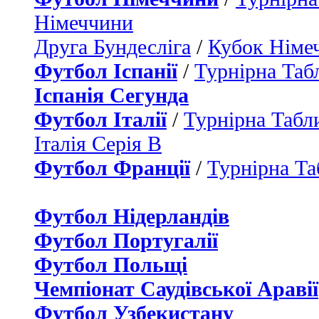
Німеччини
Друга Бундесліга
/
Кубок Німе
Футбол Іспанії
/
Турнірна Таб
Іспанія Сегунда
Футбол Італії
/
Турнірна Табли
Італія Серія B
Футбол Франції
/
Турнірна Та
Футбол Нідерландiв
Футбол Португалії
Футбол Польщі
Чемпіонат Саудівської Аравії
Футбол Узбекистану