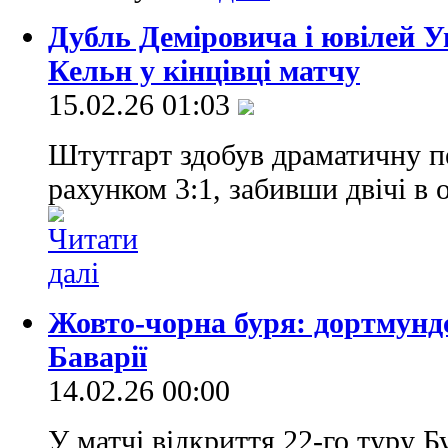
Дубль Деміровича і ювілей 
Кельн у кінцівці матчу
15.02.26 01:03
Штутгарт здобув драматичну п
рахунком 3:1, забивши двічі в
Жовто-чорна буря: дортмундс
Баварії
14.02.26 00:00
У матчі відкриття 22-го туру 