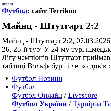
uk
en
ru
Футбол
: сайт Terrikon
Майнц - Штутгарт 2:2
Майнц - Штутгарт 2:2, 07.03.2026
26, 25-й тур: У 24-му турі німець
Лігу чемпіонів Штутгарт приймав
таблиці Вольфсбург і легко довів
Футбол Новини
Футбол
Футбол Онлайн
/
Livescore
Футбол України
/
Турнірна Та