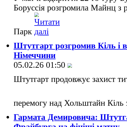
Боруссія розгромила Майнц з р
Парк
Штутгарт розгромив Кіль і 
Німеччини
05.02.26 01:50
Штутгарт продовжує захист ти
перемогу над Хольштайн Кіль 
Гармата Демировича: Штутга
Фрайбурга на фініші матчу