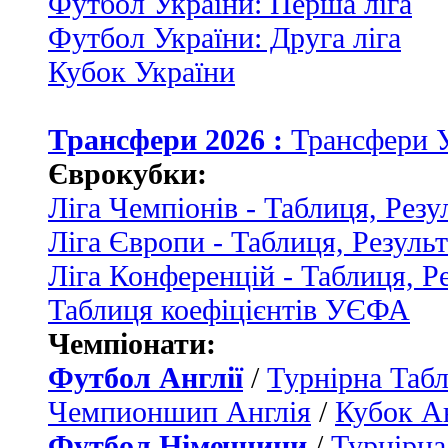
Футбол України: Перша ліга
Футбол України: Друга ліга
Кубок України
Трансфери 2026 :
Трансфери 
Єврокубки:
Ліга Чемпіонів - Таблиця, Резу
Ліга Європи - Таблиця, Резуль
Ліга Конференцій - Таблиця, Р
Таблиця коефіцієнтів УЄФА
Чемпіонати:
Футбол Англії
/
Турнірна Табл
Чемпионшип Англія
/
Кубок Ан
Футбол Німеччини
/
Турнірна