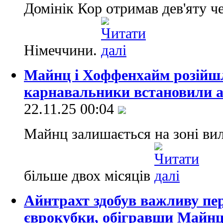
Домінік Кор отримав дев'яту ч
Німеччини.
Майнц і Хоффенхайм розійш
карнавальники встановили 
22.11.25 00:04
Майнц залишається на зоні вил
більше двох місяців
Айнтрахт здобув важливу пер
єврокубки, обігравши Майн