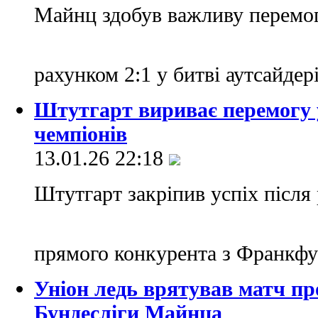
Майнц здобув важливу перемо
рахунком 2:1 у битві аутсайдер
Штутгарт вириває перемогу у
чемпіонів
13.01.26 22:18
Штутгарт закріпив успіх після
прямого конкурента з Франкф
Уніон ледь врятував матч пр
Бундесліги Майнца