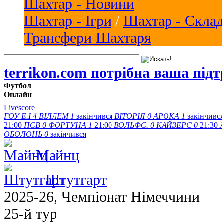
Шахтар - Новини
Шахтар - Ігри
/
Шахтар - Скла
Трансфери Шахтаря
terrikon.com потрібна ваша під
Футбол
Онлайн
Livescore
ГОУ Е.І
4
ВІЛЛЕМ
1
закінчився
ВІТОРІЯ
0
АРОКА
1
закінчивс
21:00
ПСВ
0
ФОРТУНА
1
21:00
ВОЛЬФС.
0
КАЙЗЕРС
0
21:30
ОБОЛОНЬ
0
закінчився
Майнц
Штутгарт
2025-26, Чемпіонат Німеччини
25-й тур