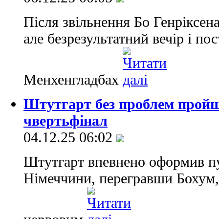
Після звільнення Бо Генріксен
але безрезультатний вечір і по
Менхенгладбах
Штутгарт без проблем пройш
чвертьфінал
04.12.25 06:02
Штутгарт впевнено оформив пу
Німеччини, перегравши Бохум,