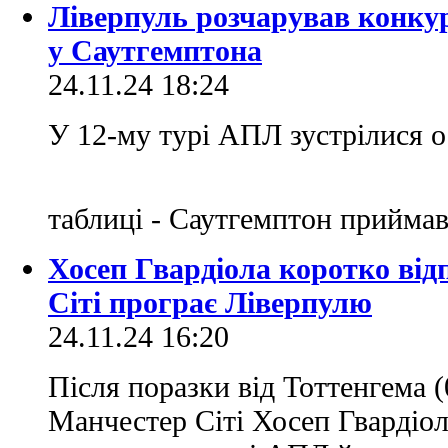
Ліверпуль розчарував конку
у Саутгемптона
24.11.24 18:24
У 12-му турі АПЛ зустрілися о
таблиці - Саутгемптон прийма
Хосеп Гвардіола коротко від
Сіті програє Ліверпулю
24.11.24 16:20
Після поразки від Тоттенгема (
Манчестер Сіті Хосеп Гвардіол