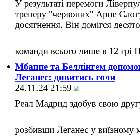
У результаті перемоги Ліверп
тренеру "червоних" Арне Слот
досягнення. Він домігся десято
команди всього лише в 12 грі 
Мбаппе та Беллінгем допомо
Леганес: дивитись голи
24.11.24 21:59
Реал Мадрид здобув свою другу
розбивши Леганес у виїзному 