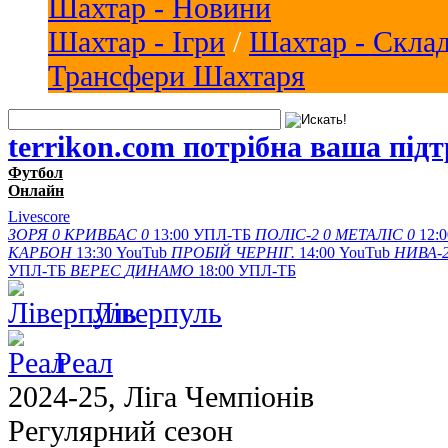
Шахтар - Новини
Шахтар - Ігри
/
Шахтар - Скла
Трансфери Шахтаря
terrikon.com потрібна ваша під
Футбол
Онлайн
Livescore
ЗОРЯ
0
КРИВБАС
0
13:00
УПЛ-ТБ
ПОЛІС-2
0
МЕТАЛІС
0
12:0
КАРБОН
13:30
YouTub
ПРОБІЙ
ЧЕРНІГ.
14:00
YouTub
НИВА-
УПЛ-ТБ
ВЕРЕС
ДИНАМО
18:00
УПЛ-ТБ
Ліверпуль
Реал
2024-25, Ліга Чемпіонів
Регулярний сезон