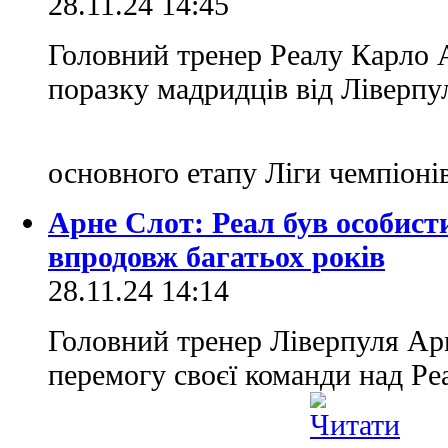
28.11.24 14:45
Головний тренер Реалу Карло 
поразку мадридців від Ліверпул
основного етапу Ліги чемпіоні
Арне Слот: Реал був особист
впродовж багатьох років
28.11.24 14:14
Головний тренер Ліверпуля Ар
перемогу своєї команди над Реа