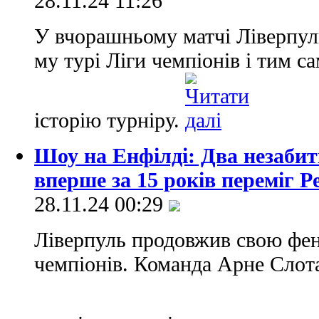
28.11.24 11:26
У вчорашньому матчі Ліверпуль
му турі Ліги чемпіонів і тим са
історію турніру.
Шоу на Енфілді: Два незабит
вперше за 15 років переміг Р
28.11.24 00:29
Ліверпуль продовжив свою фен
чемпіонів. Команда Арне Слота