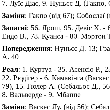
7. Луїс Діас, 9. Нуньєс Д. (Гакпо, 
Заміни
: Гакпо (від 67); Собослаї (
Запасні
: 56. Ярош, 95. Девіс Х. -
Ендо В., 78. Куанса - 80. Мортон Т
Попередження
: Нуньєс Д. 13; Гр
А. 40
Реал
: 1. Куртуа - 35. Асенсіо Р., 
22. Рюдігер - 6. Камавінга (Васкес
79), 15. Гюлер А. (Себальос Д., 56)
8. Вальверде - 9. Мбаппе
Заміни
: Васкес Лу. (від 56); Себал