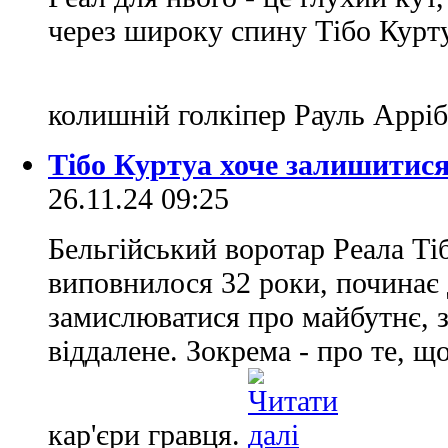
через широку спину Тібо Курту
колишній голкіпер Рауль Аррі
Тібо Куртуа хоче залишитися 
26.11.24 09:25
Бельгійський воротар Реала Ті
виповнилося 32 роки, починає 
замислюватися про майбутнє, 
віддалене. Зокрема - про те, щ
кар'єри гравця.