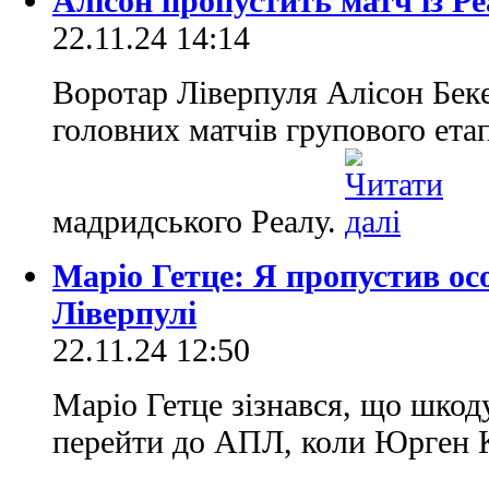
Алісон пропустить матч із Р
22.11.24 14:14
Воротар Ліверпуля Алісон Беке
головних матчів групового ета
мадридського Реалу.
Маріо Гетце: Я пропустив ос
Ліверпулі
22.11.24 12:50
Маріо Гетце зізнався, що шкод
перейти до АПЛ, коли Юрген 