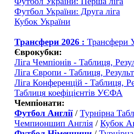
Футбол України: Перша ліга
Футбол України: Друга ліга
Кубок України
Трансфери 2026 :
Трансфери 
Єврокубки:
Ліга Чемпіонів - Таблиця, Резу
Ліга Європи - Таблиця, Резуль
Ліга Конференцій - Таблиця, Р
Таблиця коефіцієнтів УЄФА
Чемпіонати:
Футбол Англії
/
Турнірна Табл
Чемпионшип Англія
/
Кубок Ан
Футбол Німеччини
/
Турнірна