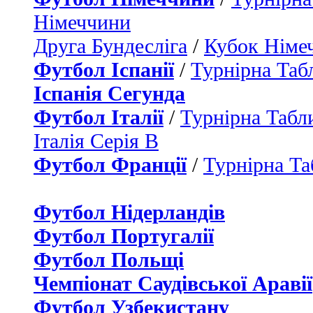
Німеччини
Друга Бундесліга
/
Кубок Німе
Футбол Іспанії
/
Турнірна Таб
Іспанія Сегунда
Футбол Італії
/
Турнірна Табли
Італія Серія B
Футбол Франції
/
Турнірна Та
Футбол Нідерландiв
Футбол Португалії
Футбол Польщі
Чемпіонат Саудівської Аравії
Футбол Узбекистану