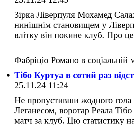
Зірка Ліверпуля Мохамед Сала
нинішнім становищем у Ліверпу
влітку він покине клуб. Про це
Фабріціо Романо в соціальній 
Тібо Куртуа в сотий раз відс
25.11.24 11:24
Не пропустивши жодного гола в
Леганесом, воротар Реала Тібо
матч за клуб. Цю статистику н