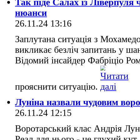
Так піде Салах із Ліверпуля 
нюанси
26.11.24 13:16
Заплутана ситуація з Мохамед
викликає безліч запитань у ша
Відомий інсайдер Фабріціо Ро
прояснити ситуацію.
Луніна назвали чудовим ворот
26.11.24 12:15
Воротарський клас Андрія Луні
Реал для нього - це глухий кут