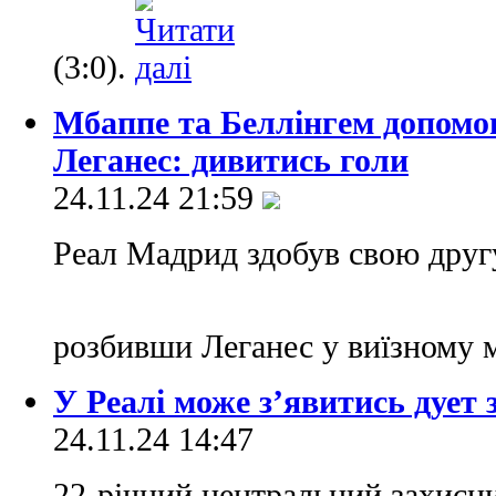
(3:0).
Мбаппе та Беллінгем допомо
Леганес: дивитись голи
24.11.24 21:59
Реал Мадрид здобув свою другу
розбивши Леганес у виїзному 
У Реалі може з’явитись дует 
24.11.24 14:47
22-річний центральний захисн