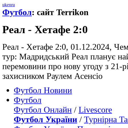
uk
en
ru
Футбол
: сайт Terrikon
Реал - Хетафе 2:0
Реал - Хетафе 2:0, 01.12.2024, Чем
тур: Мадридський Реал планує н
перемовини про нову угоду з 21-
захисником Раулем Асенсіо
Футбол Новини
Футбол
Футбол Онлайн
/
Livescore
Футбол України
/
Турнірна Та