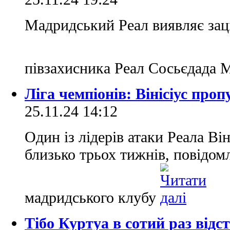
Мадридський Реал виявляє заці
півзахисника Реал Сосьєдада 
Ліга чемпіонів: Вінісіус про
25.11.24 14:12
Один із лідерів атаки Реала Ві
близько трьох тижнів, повідом
мадридського клубу
Тібо Куртуа в сотий раз відс