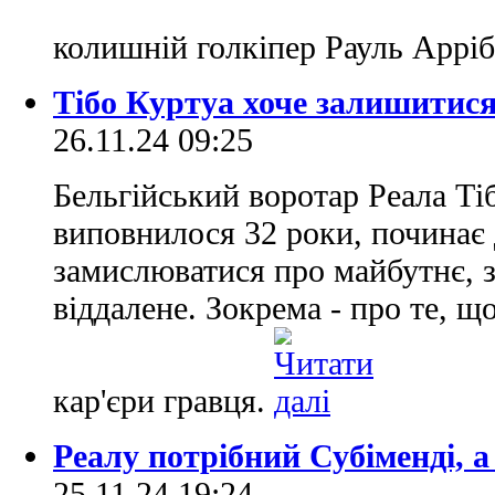
колишній голкіпер Рауль Аррі
Тібо Куртуа хоче залишитися 
26.11.24 09:25
Бельгійський воротар Реала Ті
виповнилося 32 роки, починає 
замислюватися про майбутнє, 
віддалене. Зокрема - про те, щ
кар'єри гравця.
Реалу потрібний Субіменді, а
25.11.24 19:24