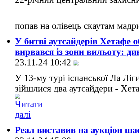
попав на олівець скаутам мадр
У битві аутсайдерів Хетафе о
вирвався із зони вильоту: ди
23.11.24 10:42
У 13-му турі іспанської Ла Ліг
зійшлися два аутсайдери - Хет
Реал виставив на аукціон ша