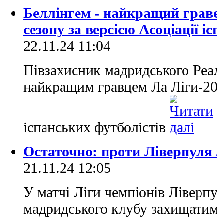
Беллінгем - найкращий грав
сезону за версією Асоціації і
22.11.24 11:04
Півзахисник мадридського Реа
найкращим гравцем Ла Ліги-202
іспанських футболістів
Остаточно: проти Ліверпуля 
21.11.24 12:05
У матчі Ліги чемпіонів Ліверпу
мадридського клубу захищатиме