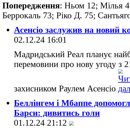
Попередження
: Ньом 12; Мілья 4
Беррокаль 73; Ріко Д. 75; Сантьяг
Асенсіо заслужив на новий к
02.12.24 16:01
Мадридський Реал планує най
перемовини про нову угоду з 
захисником Раулем Асенсіо
Беллінгем і Мбаппе допомогл
Барси: дивитись голи
01.12.24 21:12