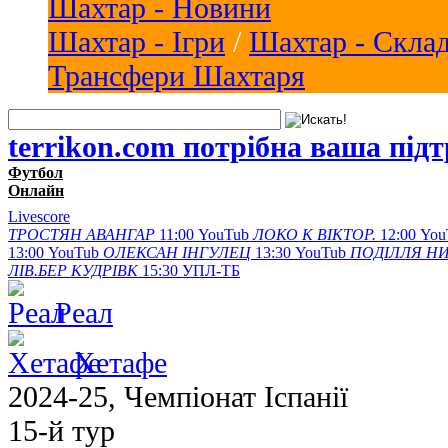
Шахтар - Новини
Шахтар - Ігри
/
Шахтар - Скла
Трансфери Шахтаря
terrikon.com потрібна ваша під
Футбол
Онлайн
Livescore
ТРОСТЯН
АВАНГАР
11:00
YouTub
ЛОКО К
ВІКТОР.
12:00
You
13:00
YouTub
ОЛЕКСАН
ІНГУЛЕЦ
13:30
YouTub
ПОДІЛЛЯ
НИ
ЛІВ.БЕР
КУДРІВК
15:30
УПЛ-ТБ
Реал
Хетафе
2024-25, Чемпiонат Іспанії
15-й тур