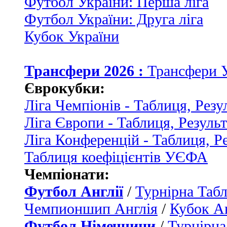
Футбол України: Перша ліга
Футбол України: Друга ліга
Кубок України
Трансфери 2026 :
Трансфери 
Єврокубки:
Ліга Чемпіонів - Таблиця, Резу
Ліга Європи - Таблиця, Резуль
Ліга Конференцій - Таблиця, Р
Таблиця коефіцієнтів УЄФА
Чемпіонати:
Футбол Англії
/
Турнірна Табл
Чемпионшип Англія
/
Кубок Ан
Футбол Німеччини
/
Турнірна