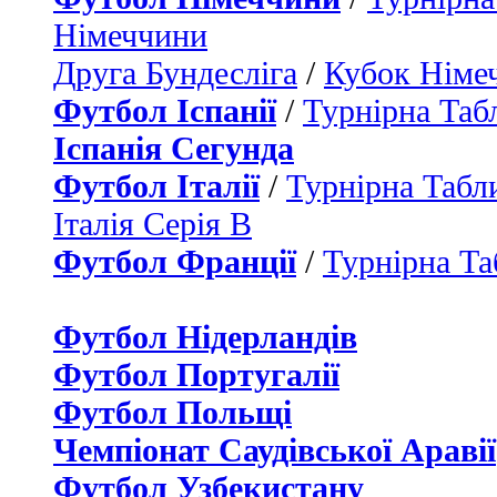
Німеччини
Друга Бундесліга
/
Кубок Німе
Футбол Іспанії
/
Турнірна Таб
Іспанія Сегунда
Футбол Італії
/
Турнірна Табли
Італія Серія B
Футбол Франції
/
Турнірна Та
Футбол Нідерландiв
Футбол Португалії
Футбол Польщі
Чемпіонат Саудівської Аравії
Футбол Узбекистану