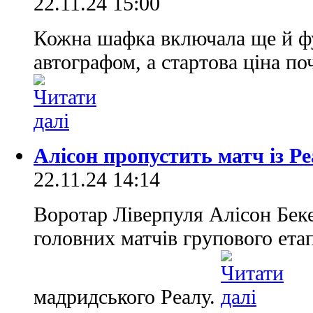
22.11.24 15:00
Кожна шафка включала ще й фу
автографом, а стартова ціна по
Алісон пропустить матч із Р
22.11.24 14:14
Воротар Ліверпуля Алісон Беке
головних матчів групового ета
мадридського Реалу.