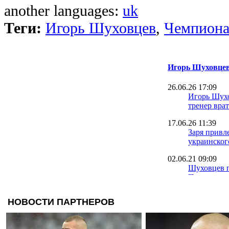
another languages:
uk
Теги:
Игорь Шуховцев
,
Чемпиона
Игорь Шуховце
26.06.26 17:09
Игорь Шух
тренер вра
17.06.26 11:39
Заря привл
украинског
02.06.21 09:09
Шуховцев п
Пятова взял
Лунина - н
22.06.20 19:05
Сын извест
подписал к