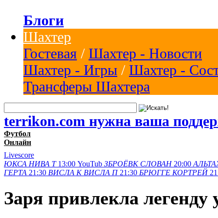
Блоги
Шахтер
Гостевая
/
Шахтер - Новости
Шахтер - Игры
/
Шахтер - Сос
Трансферы Шахтера
terrikon.com нужна ваша подде
Футбол
Онлайн
Livescore
ЮКСА
НИВА Т
13:00
YouTub
ЗБРОЁВК
СЛОВАН
20:00
АЛЬТА
ГЕРТА
21:30
ВИСЛА K
ВИСЛА П
21:30
БРЮГГЕ
КОРТРЕЙ
21
Заря привлекла легенду 