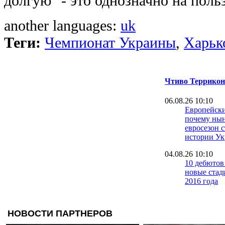
долгую" - это однозначно на поль
another languages:
uk
Теги:
Чемпионат Украины
,
Харьк
Чтиво Террикон
06.08.26 10:10
Европейски
почему ны
евросезон 
истории У
04.08.26 10:10
10 дебютов 
новые ста
2016 года
31.07.26 10:10
36-й пошел:
сезона УП