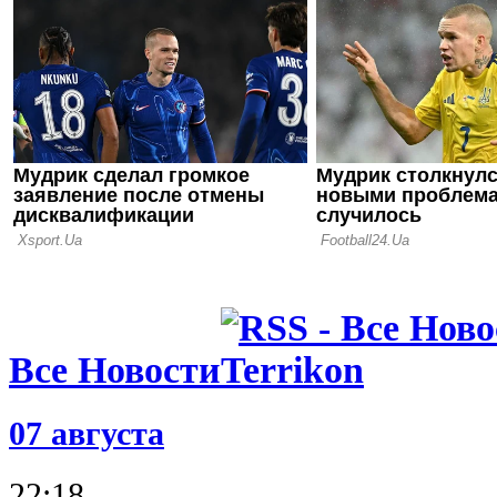
30.07.26 10:10
Полузакрыт
трансферны
старта сез
28.07.26 10:10
Реанимация
кто за Кло
Все Новости
07 августа
22:18