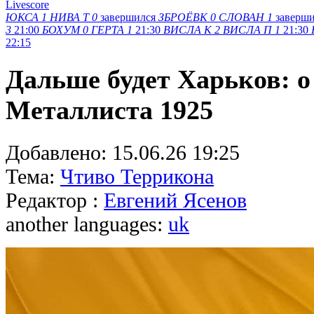
Livescore
ЮКСА
1
НИВА Т
0
завершился
ЗБРОЁВК
0
СЛОВАН
1
заверш
3
21:00
БОХУМ
0
ГЕРТА
1
21:30
ВИСЛА K
2
ВИСЛА П
1
21:30
22:15
Дальше будет Харьков: о
Металлиста 1925
Добавлено:
15.06.26 19:25
Тема:
Чтиво Террикона
Редактор :
Евгений Ясенов
another languages:
uk