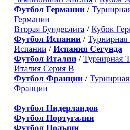
Футбол Германии
/
Турнирная
Германии
Вторая Бундеслига
/
Кубок Ге
Футбол Испании
/
Турнирная
Испании
/
Испания Сегунда
Футбол Италии
/
Турнирная 
Италия Серия B
Футбол Франции
/
Турнирная
Франции
Футбол Нидерландов
Футбол Португалии
Футбол Польши