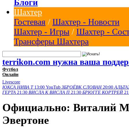
Блоги
Шахтер
Гостевая
/
Шахтер - Новости
Шахтер - Игры
/
Шахтер - Сос
Трансферы Шахтера
terrikon.com нужна ваша подде
Футбол
Онлайн
Livescore
ЮКСА
НИВА Т
13:00
YouTub
ЗБРОЁВК
СЛОВАН
20:00
АЛЬТА
ГЕРТА
21:30
ВИСЛА K
ВИСЛА П
21:30
БРЮГГЕ
КОРТРЕЙ
21
Официально: Виталий Ми
Эвертоне