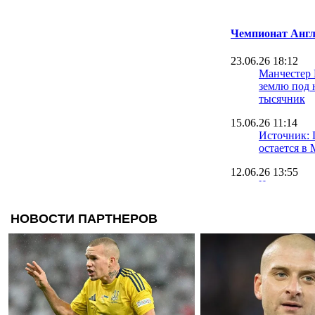
Чемпионат Англ
23.06.26 18:12
Манчестер
землю под 
тысячник
15.06.26 11:14
Источник: 
остается в
12.06.26 13:55
Что за осл
задонатил 
(чистых)
11.06.26 19:20
Домашнее 
чемпиона 
матчем сез
09.06.26 19:12
Стало извес