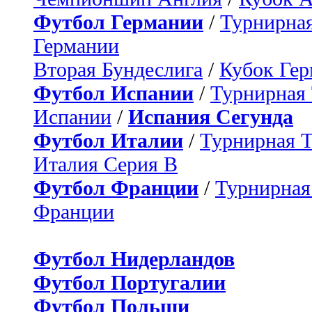
Футбол Германии
/
Турнирная
Германии
Вторая Бундеслига
/
Кубок Ге
Футбол Испании
/
Турнирная
Испании
/
Испания Сегунда
Футбол Италии
/
Турнирная 
Италия Серия B
Футбол Франции
/
Турнирная
Франции
Футбол Нидерландов
Футбол Португалии
Футбол Польши