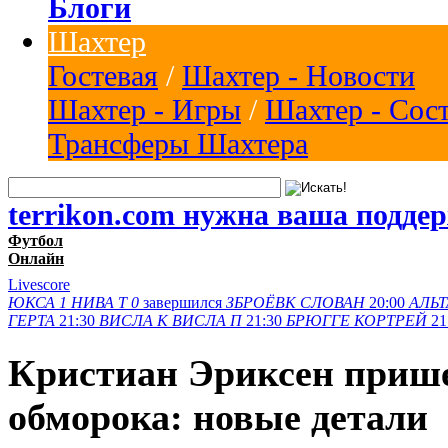
Блоги
Шахтер
Гостевая
/
Шахтер - Новости
Шахтер - Игры
/
Шахтер - Сос
Трансферы Шахтера
terrikon.com нужна ваша подде
Футбол
Онлайн
Livescore
ЮКСА
1
НИВА Т
0
завершился
ЗБРОЁВК
СЛОВАН
20:00
АЛЬТ
ГЕРТА
21:30
ВИСЛА K
ВИСЛА П
21:30
БРЮГГЕ
КОРТРЕЙ
21
Кристиан Эриксен прише
обморока: новые детали