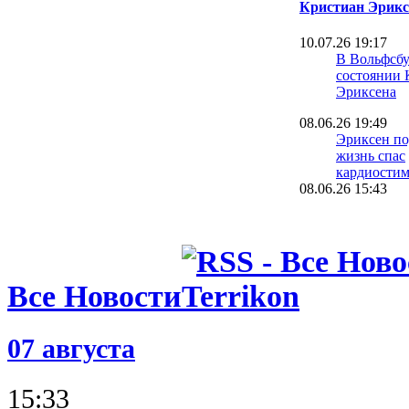
Кристиан Эрикс
10.07.26 19:17
В Вольфсбу
состоянии 
Эриксена
08.06.26 19:49
Эриксен по
жизнь спас
кардиостим
08.06.26 15:43
Главный тр
поблагодар
сборной У
08.06.26 14:33
Врач сборн
Все Новости
Эриксен с 
хорошем на
08.06.26 09:30
Капитан Да
07 августа
приступ Эр
шок
15:33