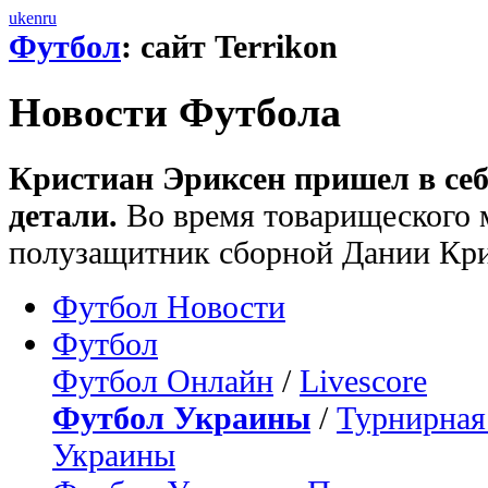
uk
en
ru
Футбол
: сайт Terrikon
Новости Футбола
Кристиан Эриксен пришел в себ
детали.
Во время товарищеского 
полузащитник сборной Дании Кри
Футбол Новости
Футбол
Футбол Онлайн
/
Livescore
Футбол Украины
/
Турнирная
Украины