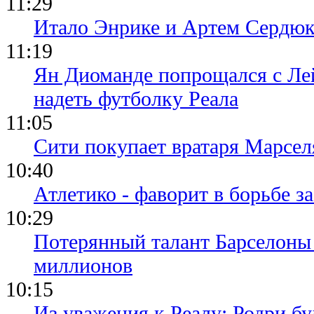
11:29
Итало Энрике и Артем Сердюк
11:19
Ян Диоманде попрощался с Лей
надеть футболку Реала
11:05
Сити покупает вратаря Марсел
10:40
Атлетико - фаворит в борьбе з
10:29
Потерянный талант Барселоны 
миллионов
10:15
Из уважения к Реалу: Родри бу