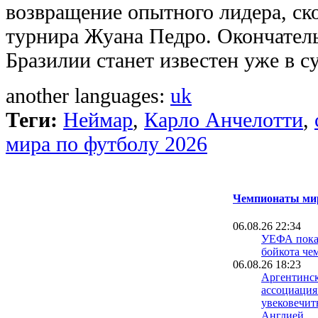
возвращение опытного лидера, ско
турнира Жуана Педро. Окончател
Бразилии станет известен уже в с
another languages:
uk
Теги:
Неймар
,
Карло Анчелотти
,
мира по футболу 2026
Чемпионаты мир
06.08.26 22:34
УЕФА пока 
бойкота че
06.08.26 18:23
Аргентинск
ассоциация
увековечит
Англией