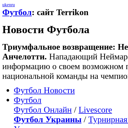
uk
en
ru
Футбол
: сайт Terrikon
Новости Футбола
Триумфальное возвращение: Не
Анчелотти.
Нападающий Неймар 
информацию о своем возможном п
национальной команды на чемпион
Футбол Новости
Футбол
Футбол Онлайн
/
Livescore
Футбол Украины
/
Турнирная