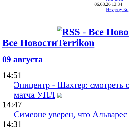
06.08.26 13:34
Неудачу Ко
чемпионате
расследуют
полиции
06.08.26 09:39
Испания уж
Все Новости
проводить 
вместе с М
05.08.26 23:40
09 августа
ФИФА пошла
о финале Ч
Марокко о
14:51
Эпицентр - Шахтер: смотреть 
матча УПЛ
14:47
Симеоне уверен, что Альварес 
14:31