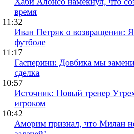
Хаби Алонсо намекнул, что со
время
11:32
Иван Петряк о возвращении: Я
футболе
11:17
Гасперини: Довбика мы замени
сделка
10:57
Источник: Новый тренер Утре
игроком
10:42
Аморим признал, что Милан не
задачей"