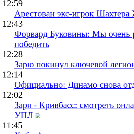
12:59
Арестован экс-игрок Шахтера
12:43
Форвард Буковины: Мы очень р
победить
12:28
Зарю покинул ключевой легио
12:14
Официально: Динамо снова отд
12:02
Заря - Кривбасс: смотреть он
УПЛ
11:45