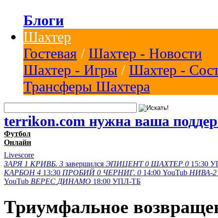
Блоги
Шахтер
Гостевая
/
Шахтер - Новости
Шахтер - Игры
/
Шахтер - Сос
Трансферы Шахтера
terrikon.com нужна ваша подде
Футбол
Онлайн
Livescore
ЗАРЯ
1
КРИВБ.
3
завершился
ЭПИЦЕНТ
0
ШАХТЕР
0
15:30
У
КАРБОН
4
13:30
ПРОБИЙ
0
ЧЕРНИГ.
0
14:00
YouTub
НИВА-2
YouTub
ВЕРЕС
ДИНАМО
18:00
УПЛ-ТБ
Триумфальное возвращен