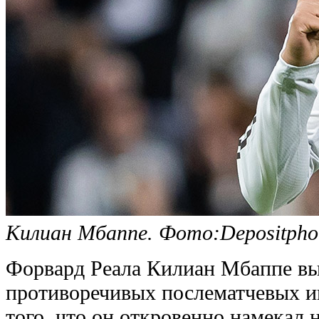
Килиан Мбаппе. Фото:Depositpho
Форвард Реала Килиан Мбаппе вы
противоречивых послематчевых и
того, что он откровенно намекал 