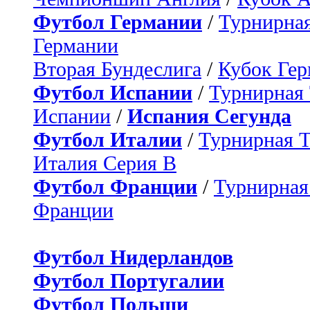
Футбол Германии
/
Турнирная
Германии
Вторая Бундеслига
/
Кубок Ге
Футбол Испании
/
Турнирная
Испании
/
Испания Сегунда
Футбол Италии
/
Турнирная 
Италия Серия B
Футбол Франции
/
Турнирная
Франции
Футбол Нидерландов
Футбол Португалии
Футбол Польши