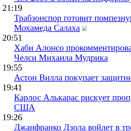
21:19
Трабзонспор готовит помпезн
Мохамеда Салаха
20:51
Хаби Алонсо прокомментирова
Челси Михаила Мудрика
19:55
Астон Вилла покупает защитн
19:41
Карлос Алькарас рискует про
США
19:26
Джанфранко Дзола войдет в тр