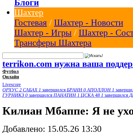
Блоги
Шахтер
Гостевая
/
Шахтер - Новости
Шахтер - Игры
/
Шахтер - Сос
Трансферы Шахтера
terrikon.com нужна ваша подде
Футбол
Онлайн
Livescore
ОРХУС
2
САБАХ
1
завершился
БРАНН
0
АПОЛЛОН
1
заверши
ГУРНИКЗ
0
завершился
ПАНАТИН
1
ЦСКА 48
1
завершился
Д
Килиан Мбаппе: Я не ухо
Добавлено:
15.05.26 13:30