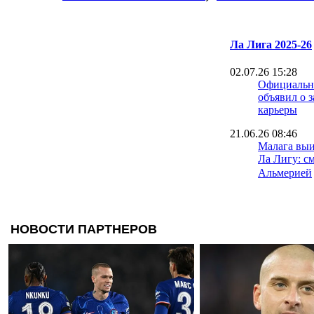
Ла Лига 2025-26
02.07.26 15:28
Официально
объявил о 
карьеры
21.06.26 08:46
Малага выи
Ла Лигу: с
Альмерией
15.06.26 18:30
Игрок Севи
лет тюрьмы
изнасилова
08.06.26 09:40
Малага сде
к возвраще
07.06.26 16:16