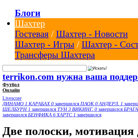
Блоги
Шахтер
Гостевая
/
Шахтер - Новости
Шахтер - Игры
/
Шахтер - Сос
Трансферы Шахтера
terrikon.com нужна ваша подде
Футбол
Онлайн
Livescore
ДИНАМО
1
КАРАБАХ
0
завершился
ПАОК
0
АНДЕРЛ.
1
завер
ШЕЛБУРН
1
завершился
ТУН
3
ВИКИНГ.
0
завершился
БРАГА
завершился
БЕНФИКА
6
ХАРТС
1
завершился
Две полоски, мотивация 