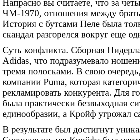
Напрасно вы считаете, что за чет
ЧМ-1970, отношения между братья
История с бутсами Пеле была тол
скандал разгорелся вокруг еще од
Суть конфликта. Сборная Нидерла
Adidas, что подразумевало ноше
тремя полосками. В свою очеред
компании Puma, которая категори
рекламировать конкурента. Для г
была практически безвыходная сит
единообразии, а Кройф угрожал с
В результате был достигнут уник
Специально для Кройфа был изго