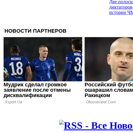
Две полоск
диктаторов
истории Ч
08.05.26 10:00
ЧМ-1970: П
английског
первые неу
Суперкомп
06.05.26 10:00
ЧМ-1966: н
чаепитие, 
вставная ч
04.05.26 10:00
ЧМ-1962: 
чемпионат 
футбола