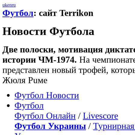
uk
en
ru
Футбол
: сайт Terrikon
Новости Футбола
Две полоски, мотивация диктато
истории ЧМ-1974.
На чемпионате
представлен новый трофей, котор
Жюля Puме
Футбол Новости
Футбол
Футбол Онлайн
/
Livescore
Футбол Украины
/
Турнирная