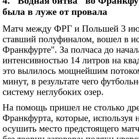
4. "Водная битва" во Франкфу
была в луже от провала
Матч между ФРГ и Польшей 3 июл
ставший полуфиналом, вошел в ис
Франкфурте". За полчаса до начал
интенсивностью 14 литров на ква
это вылилось мощнейшим потоком
минут, в результате чего футболь
систему неглубоких озер.
На помощь пришел не столько др
Франкфурта, которые, используя 
осушить место предстоящего матч
без теории заговора: поляки увер