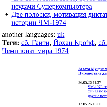
неудачи Суперкомпьютера
Две полоски, мотивация диктат
истории ЧМ-1974
another languages:
uk
Теги:
сб. Гаити
,
Йохан Кройф
,
сб
Чемпионат мира 1974
Золото Мундиале
Путешествие дл
26.05.26 11:37
ЧМ-1978: з
финал по ц
другие ист
12.05.26 10:00