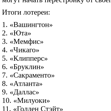
Итоги лотереи:
1. «Вашингтон»
2. «Юта»
3. «Мемфис»
4. «Чикаго»
5. «Клипперс»
6. «Бруклин»
7. «Сакраменто»
8. «Атланта»
9. «Даллас»
10. «Милуоки»
11. «Голден Стэйт»