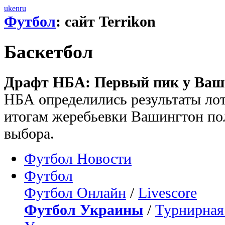
uk
en
ru
Футбол
: сайт Terrikon
Баскетбол
Драфт НБА: Первый пик у Ваш
НБА определились результаты ло
итогам жеребьевки Вашингтон по
выбора.
Футбол Новости
Футбол
Футбол Онлайн
/
Livescore
Футбол Украины
/
Турнирная