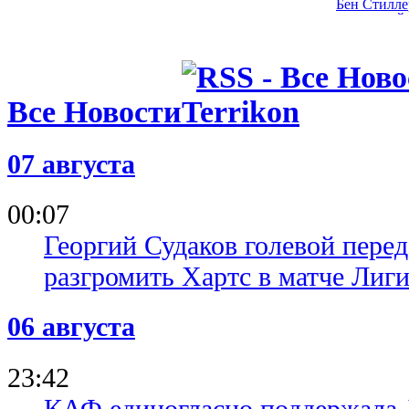
Бен Стилле
про Нью-Й
17.06.26 16:16
Финал НБА
Сан-Антони
этого тыся
Все Новости
15.06.26 20:00
НБА: Чикаг
07 августа
получили н
00:07
Георгий Судаков голевой пере
разгромить Хартс в матче Лиг
06 августа
23:42
КАФ единогласно поддержала