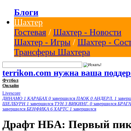
Блоги
Шахтер
Гостевая
/
Шахтер - Новости
Шахтер - Игры
/
Шахтер - Сос
Трансферы Шахтера
terrikon.com нужна ваша подде
Футбол
Онлайн
Livescore
ДИНАМО
1
КАРАБАХ
0
завершился
ПАОК
0
АНДЕРЛ.
1
завер
ШЕЛБУРН
1
завершился
ТУН
3
ВИКИНГ.
0
завершился
БРАГА
завершился
БЕНФИКА
6
ХАРТС
1
завершился
Драфт НБА: Первый пик 