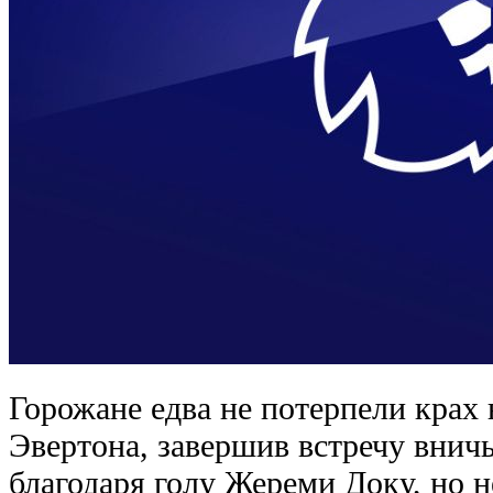
Горожане едва не потерпели крах 
Эвертона, завершив встречу вничь
благодаря голу Жереми Доку, но