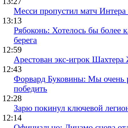
13:27
Месси пропустил матч Интера
13:13
Рябоконь: Хотелось бы более к
берега
12:59
Арестован экс-игрок Шахтера
12:43
Форвард Буковины: Мы очень р
победить
12:28
Зарю покинул ключевой легио
12:14
Официально: Динамо снова отд