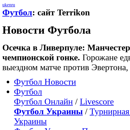
uk
en
ru
Футбол
: сайт Terrikon
Новости Футбола
Осечка в Ливерпуле: Манчестер
чемпионской гонке.
Горожане едв
выездном матче против Эвертона,
Футбол Новости
Футбол
Футбол Онлайн
/
Livescore
Футбол Украины
/
Турнирная
Украины