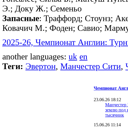
Э.; Доку Ж.; Семеньо
Запасные
: Траффорд; Стоунз; Ак
Ковачич М.; Фоден; Савио; Марм
2025-26, Чемпионат Англии: Турн
another languages:
uk
en
Теги:
Эвертон
,
Манчестер Сити
,
Чемпионат Англ
23.06.26 18:12
Манчестер
землю под 
тысячник
15.06.26 11:14