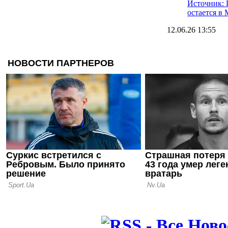
Источник: 
остается в
12.06.26 13:55
Что за осл
задонатил 
(чистых)
11.06.26 19:20
Домашнее 
чемпиона 
матчем сез
09.06.26 19:12
Стало извес
новым трен
Пэлас