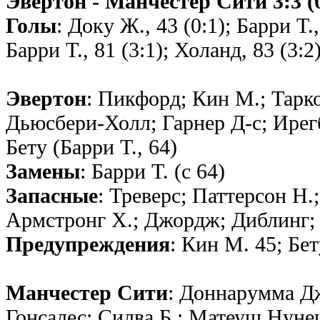
Эвертон - Манчестер Сити 3:3 (0
Голы
: Доку Ж., 43 (0:1); Барри T.,
Барри T., 81 (3:1); Холанд, 83 (3:2
Эвертон
: Пикфорд; Кин М.; Тарк
Дьюсбери-Холл; Гарнер Д-с; Ирег
Бету (Барри T., 64)
Замены
: Барри T. (с 64)
Запасные
: Треверс; Паттерсон Н.
Армстронг Х.; Джордж; Диблинг
Предупреждения
: Кин М. 45; Бет
Манчестер Сити
: Доннарумма Дж
Гонсалес; Силва Б.; Матеуш Нуне