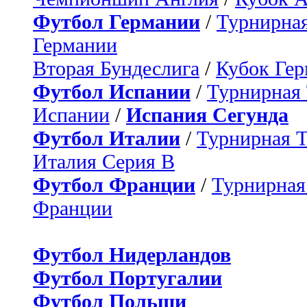
Футбол Германии
/
Турнирная
Германии
Вторая Бундеслига
/
Кубок Ге
Футбол Испании
/
Турнирная
Испании
/
Испания Сегунда
Футбол Италии
/
Турнирная 
Италия Серия B
Футбол Франции
/
Турнирная
Франции
Футбол Нидерландов
Футбол Португалии
Футбол Польши