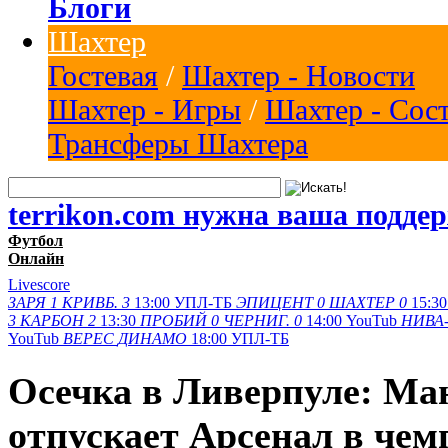
Блоги
Шахтер
Гостевая
/
Шахтер - Новости
Шахтер - Игры
/
Шахтер - Сос
Трансферы Шахтера
terrikon.com нужна ваша подде
Футбол
Онлайн
Livescore
ЗАРЯ
1
КРИВБ.
3
13:00
УПЛ-ТБ
ЭПИЦЕНТ
0
ШАХТЕР
0
15:30
3
КАРБОН
2
13:30
ПРОБИЙ
0
ЧЕРНИГ.
0
14:00
YouTub
НИВА-
YouTub
ВЕРЕС
ДИНАМО
18:00
УПЛ-ТБ
Осечка в Ливерпуле: Ма
отпускает Арсенал в чем