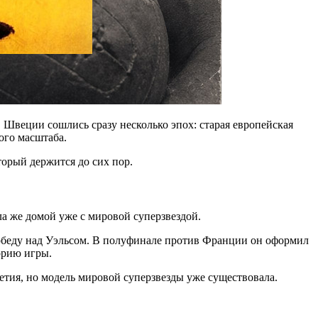
 Швеции сошлись сразу несколько эпох: старая европейская
ого масштаба.
торый держится до сих пор.
а же домой уже с мировой суперзвездой.
 победу над Уэльсом. В полуфинале против Франции он оформил
торию игры.
тия, но модель мировой суперзвезды уже существовала.