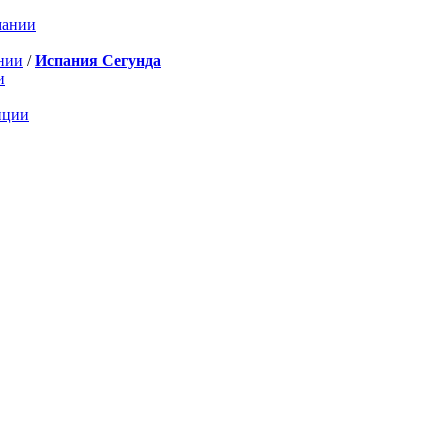
мании
нии
/
Испания Сегунда
и
нции