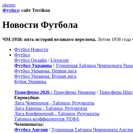
uk
en
ru
Футбол
: сайт Terrikon
Новости Футбола
ЧМ-1958: пять историй великого перелома.
Летом 1958 года 
Футбол Новости
Футбол
Футбол Онлайн
/
Livescore
Футбол Украины
/
Турнирная Таблица Чемпионата Укр
Футбол Украины: Первая лига
Футбол Украины: Вторая лига
Кубок Украины
Трансферы 2026 :
Трансферы Украины
/
Трансферы Шах
Еврокубки:
Лига Чемпионов - Таблица, Результаты
Лига Европы - Таблица, Результаты
Лига Конференций - Таблица, Результаты
Таблица коэффициентов УЕФА
Чемпионаты:
Футбол Англии
/
Турнирная Таблица Чемпионата Англи