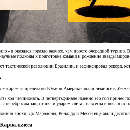
ю - и оказался гораздо важнее, чем просто очередной турнир. В
 научные подходы к подготовке команд и рождение звезды миров
от тактической революции Бразилии, и зафиксировал рекорд, ко
ь
о котором за пределами Южной Америки знали немногие. Уезжал
енять ход чемпионата. В четвертьфинале именно его гол принес
- с перебросом защитника и ударом слета - навсегда вошел в ис
онной эпохи. До Марадоны, Роналдо и Месси еще были десятиле
 Карвальяеса