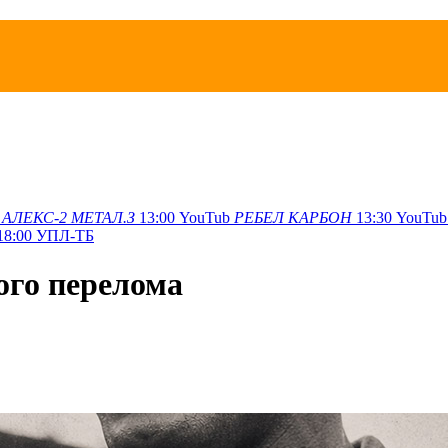
АЛЕКС-2
МЕТАЛ.З
13:00
YouTub
РЕБЕЛ
КАРБОН
13:30
YouTub
18:00
УПЛ-ТБ
ого перелома