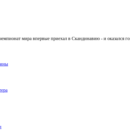
чемпионат мира впервые приехал в Скандинавию - и оказался го
аины
тера
и