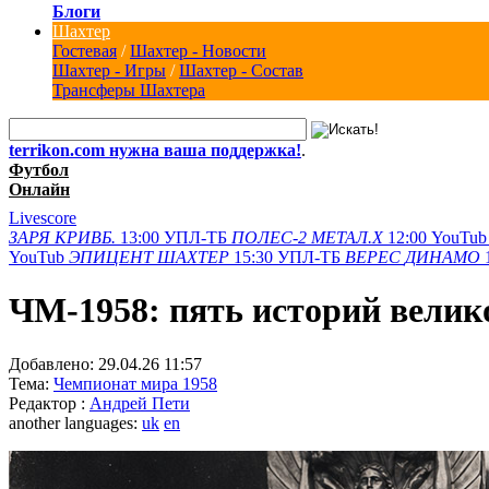
Блоги
Шахтер
Гостевая
/
Шахтер - Новости
Шахтер - Игры
/
Шахтер - Состав
Трансферы Шахтера
terrikon.com нужна ваша поддержка!
.
Футбол
Онлайн
Livescore
ЗАРЯ
КРИВБ.
13:00
УПЛ-ТБ
ПОЛЕС-2
МЕТАЛ.Х
12:00
YouTub
YouTub
ЭПИЦЕНТ
ШАХТЕР
15:30
УПЛ-ТБ
ВЕРЕС
ДИНАМО
ЧМ-1958: пять историй велик
Добавлено:
29.04.26 11:57
Тема:
Чемпионат мира 1958
Редактор :
Андрей Пети
another languages:
uk
en