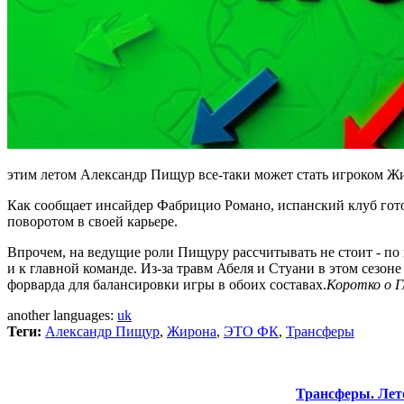
этим летом Александр Пищур все-таки может стать игроком Жи
Как сообщает инсайдер Фабрицио Романо, испанский клуб гото
поворотом в своей карьере.
Впрочем, на ведущие роли Пищуру рассчитывать не стоит - по
и к главной команде. Из-за травм Абеля и Стуани в этом сез
форварда для балансировки игры в обоих составах.
Коротко о Г
another languages:
uk
Теги:
Александр Пищур
,
Жирона
,
ЭТО ФК
,
Трансферы
Трансферы. Лет