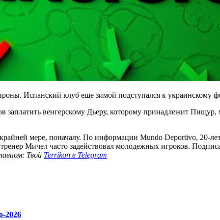
роны. Испанский клуб еще зимой подступался к украинскому фор
в заплатить венгерскому Дьеру, которому принадлежит Пищур, м
 крайней мере, поначалу. По информации Mundo Deportivo, 20-л
оне тренер Мичел часто задействовал молодежных игроков. Подп
лавном: Твой
Terrikon в Telegram
о-2026