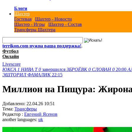
Блоги
Шахтер
Гостевая
/
Шахтер - Новости
Шахтер - Игры
/
Шахтер - Состав
Трансферы Шахтера
terrikon.com нужна ваша поддержка!
.
Футбол
Онлайн
Livescore
ЮКСА
1
НИВА Т
0
завершился
ЗБРОЁВК
0
СЛОВАН
0
20:00
А
ЭШТОРИЛ
ФАМАЛИК
22:15
Миллион на Пищура: Жирона 
Добавлено:
22.04.26 10:51
Тема:
Трансферы
Редактор :
Евгений Ясенов
another languages:
uk