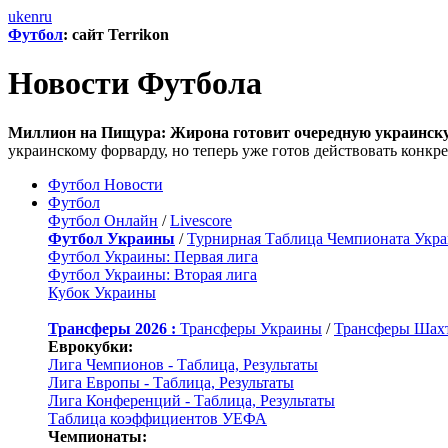
uk
en
ru
Футбол
: сайт Terrikon
Новости Футбола
Миллион на Пищура: Жирона готовит очередную украинску
украинскому форварду, но теперь уже готов действовать конкре
Футбол Новости
Футбол
Футбол Онлайн
/
Livescore
Футбол Украины
/
Турнирная Таблица Чемпионата Укр
Футбол Украины: Первая лига
Футбол Украины: Вторая лига
Кубок Украины
Трансферы 2026 :
Трансферы Украины
/
Трансферы Шах
Еврокубки:
Лига Чемпионов - Таблица, Результаты
Лига Европы - Таблица, Результаты
Лига Конференций - Таблица, Результаты
Таблица коэффициентов УЕФА
Чемпионаты: