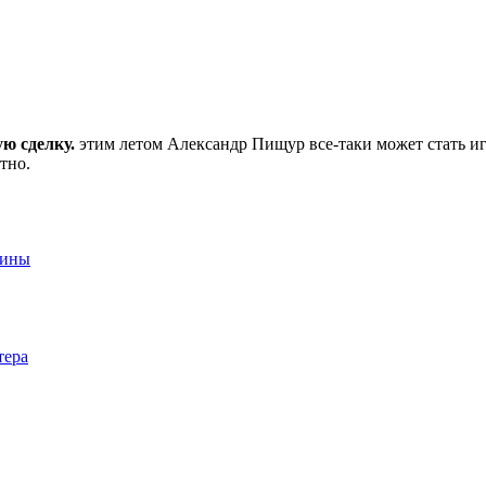
ю сделку.
этим летом Александр Пищур все-таки может стать и
тно.
аины
тера