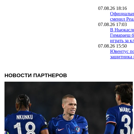
07.08.26 18:16
Официальн
сменил Реа
07.08.26 17:03
В Ньюкасле
Гимараеш б
играть за к
07.08.26 15:50
Ювентус п
защитника 
команды Д
07.08.26 15:33
Сити откло
предложени
Родри
07.08.26 14:15
Артем Челя
в УПЛ