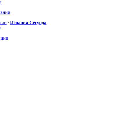
и
мании
нии
/
Испания Сегунда
и
нции