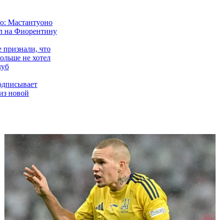
о: Мастантуоно
л на Фиорентину
 признали, что
ольше не хотел
луб
одписывает
из новой
овбика
нил первое
е Барсы по
дин сменил клуб