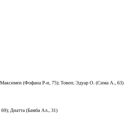
-Максимен (Фофана Р-н, 75); Товен; Эдуар О. (Сима А., 63)
69); Диатта (Бамба Ал., 31)