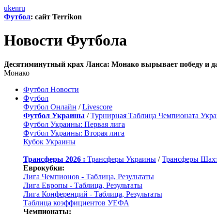
uk
en
ru
Футбол
: сайт Terrikon
Новости Футбола
Десятиминутный крах Ланса: Монако вырывает победу и д
Монако
Футбол Новости
Футбол
Футбол Онлайн
/
Livescore
Футбол Украины
/
Турнирная Таблица Чемпионата Укр
Футбол Украины: Первая лига
Футбол Украины: Вторая лига
Кубок Украины
Трансферы 2026 :
Трансферы Украины
/
Трансферы Шах
Еврокубки:
Лига Чемпионов - Таблица, Результаты
Лига Европы - Таблица, Результаты
Лига Конференций - Таблица, Результаты
Таблица коэффициентов УЕФА
Чемпионаты: