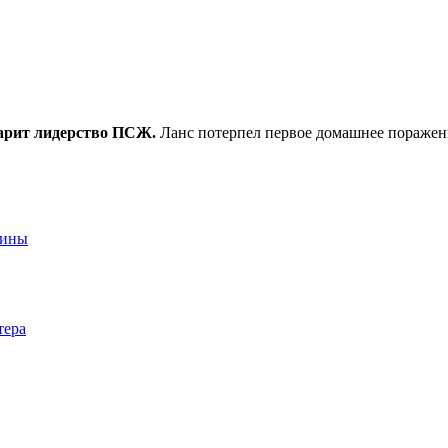
арит лидерство ПСЖ.
Ланс потерпел первое домашнее поражение
аины
тера