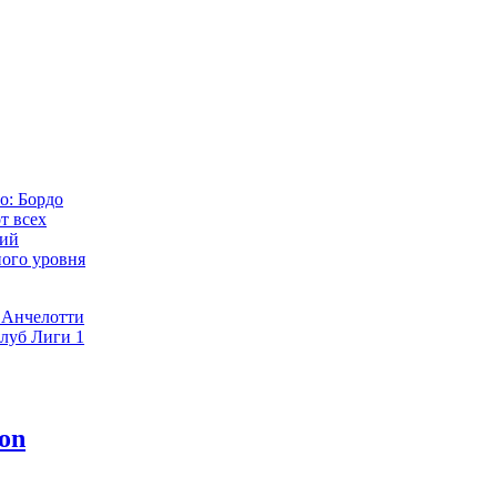
о: Бордо
т всех
ний
ого уровня
 Анчелотти
клуб Лиги 1
ивает мечты
а и сохраняет
 Лиге 1
сставание: Лилль