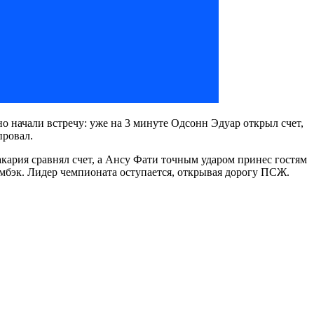
но начали встречу: уже на 3 минуте Одсонн Эдуар открыл счет,
провал.
акария сравнял счет, а Ансу Фати точным ударом принес гостям
амбэк. Лидер чемпионата оступается, открывая дорогу ПСЖ.