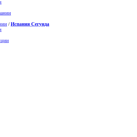
и
мании
нии
/
Испания Сегунда
и
нции