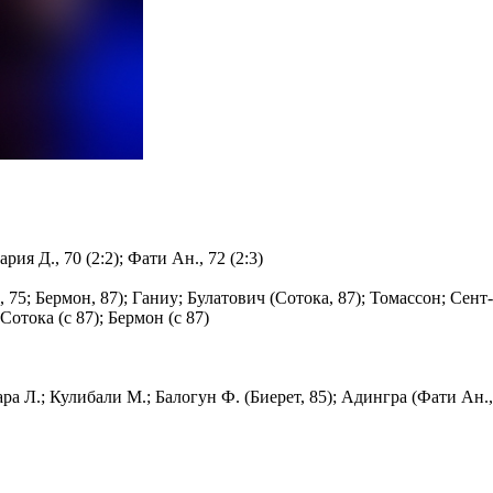
кария Д., 70 (2:2); Фати Ан., 72 (2:3)
, 75; Бермон, 87); Ганиу; Булатович (Сотока, 87); Томассон; Сент
 Сотока (с 87); Бермон (с 87)
ара Л.; Кулибали M.; Балогун Ф. (Биерет, 85); Адингра (Фати Ан., 