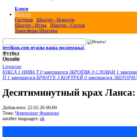
Блоги
Шахтер
Гостевая
/
Шахтер - Новости
Шахтер - Игры
/
Шахтер - Состав
Трансферы Шахтера
terrikon.com нужна ваша поддержка!
.
Футбол
Онлайн
Livescore
ЮКСА
1
НИВА Т
0
завершился
ЗБРОЁВК
0
СЛОВАН
1
заверш
П
1
завершился
БРЮГГЕ
3
КОРТРЕЙ
0
завершился
ЭШТОРИ
Десятиминутный крах Ланса:
Добавлено:
22.02.26 00:00
Тема:
Чемпионат Франции
another languages:
uk