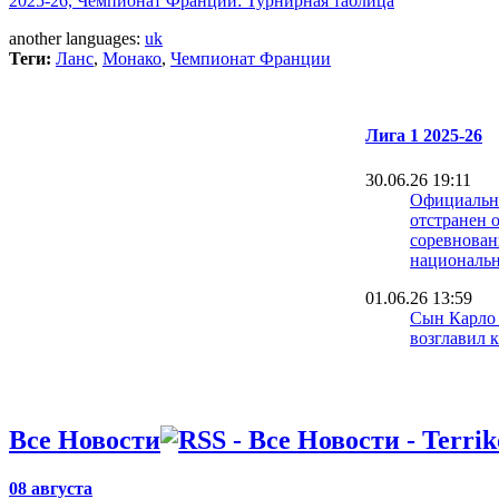
2025-26, Чемпионат Франции: Турнирная таблица
another languages:
uk
Теги:
Ланс
,
Монако
,
Чемпионат Франции
Лига 1 2025-26
30.06.26 19:11
Официальн
отстранен о
соревнова
национальн
01.06.26 13:59
Сын Карло
возглавил 
30.05.26 00:45
Ницца разб
Сент-Этьен
Все Новости
прописку в
25.05.26 21:08
08 августа
Жесткое ра