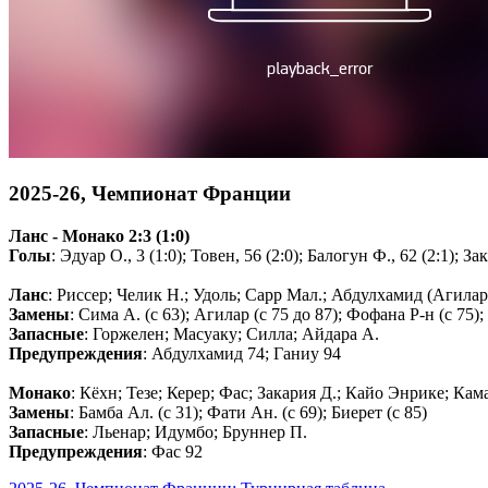
2025-26, Чемпионат Франции
Ланс - Монако 2:3 (1:0)
Голы
: Эдуар О., 3 (1:0); Товен, 56 (2:0); Балогун Ф., 62 (2:1); За
Ланс
: Риссер; Челик Н.; Удоль; Сарр Мал.; Абдулхамид (Агилар
Замены
: Сима А. (с 63); Агилар (с 75 до 87); Фофана Р-н (с 75);
Запасные
: Горжелен; Масуаку; Силла; Айдара А.
Предупреждения
: Абдулхамид 74; Ганиу 94
Монако
: Кёхн; Тезе; Керер; Фас; Закария Д.; Кайо Энрике; Кам
Замены
: Бамба Ал. (с 31); Фати Ан. (с 69); Биерет (с 85)
Запасные
: Льенар; Идумбо; Бруннер П.
Предупреждения
: Фас 92