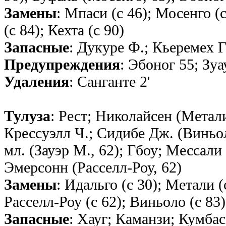
Замены
: Мпаси (с 46); Мосенго (с
(с 84); Кехта (с 90)
Запасные
: Дукуре Ф.; Кьеремех Г
Предупреждения
: Эбоног 55; Зуа
Удаления
: Санганте 2'
Тулуза
: Рест; Николайсен (Метал
Крессуэлл Ч.; Сидибе Дж. (Виньол
мл. (Зауэр М., 62); Гбоу; Мессали
Эмерсонн (Расселл-Роу, 62)
Замены
: Идальго (с 30); Метали (с
Расселл-Роу (с 62); Виньоло (с 83)
Запасные
: Хауг; Каманзи; Кумбас