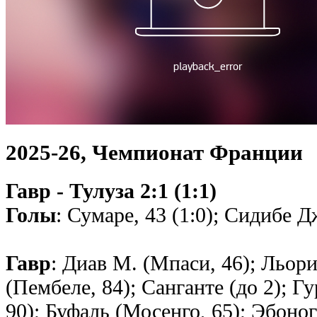
2025-26, Чемпионат Франции
Гавр - Тулуза 2:1 (1:1)
Голы
: Сумаре, 43 (1:0); Сидибе Дж
Гавр
: Диав М. (Мпаси, 46); Льорис
(Пембеле, 84); Санганте (до 2); Гу
90); Буфаль (Мосенго, 65); Эбоног