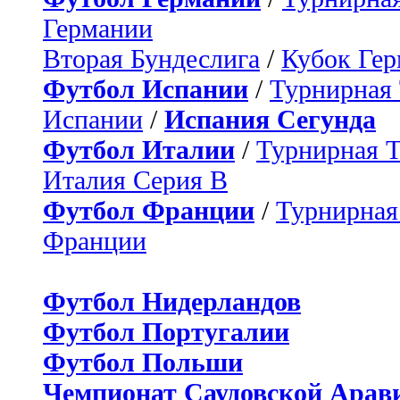
Германии
Вторая Бундеслига
/
Кубок Ге
Футбол Испании
/
Турнирная
Испании
/
Испания Сегунда
Футбол Италии
/
Турнирная 
Италия Серия B
Футбол Франции
/
Турнирная
Франции
Футбол Нидерландов
Футбол Португалии
Футбол Польши
Чемпионат Саудовской Арав