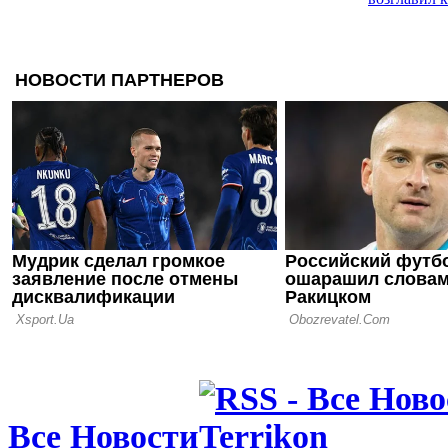
30.05.26 00:45
Ницца разб
Сент-Этьен
прописку в
25.05.26 21:08
Жесткое ра
объявил об
Женезио
23.05.26 00:27
Эхо кубков
открыл дор
для Ренна 
Все Новости