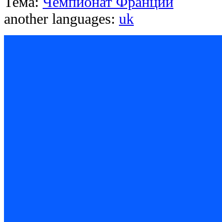
Тема:
Чемпионат Франции
another languages:
uk