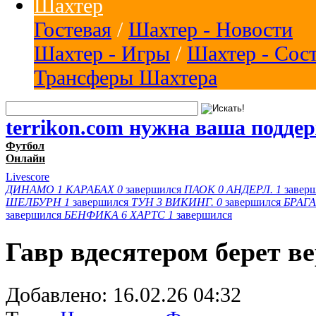
Шахтер
Гостевая
/
Шахтер - Новости
Шахтер - Игры
/
Шахтер - Сос
Трансферы Шахтера
terrikon.com нужна ваша подде
Футбол
Онлайн
Livescore
ДИНАМО
1
КАРАБАХ
0
завершился
ПАОК
0
АНДЕРЛ.
1
завер
ШЕЛБУРН
1
завершился
ТУН
3
ВИКИНГ.
0
завершился
БРАГА
завершился
БЕНФИКА
6
ХАРТС
1
завершился
Гавр вдесятером берет ве
Добавлено:
16.02.26 04:32