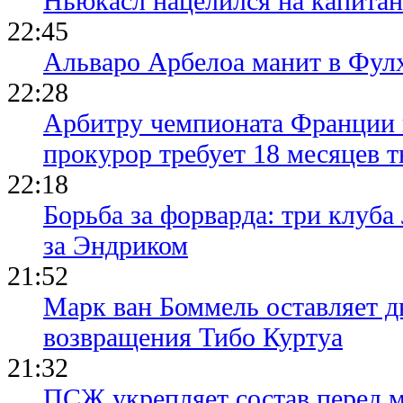
Ньюкасл нацелился на капита
22:45
Альваро Арбелоа манит в Фулх
22:28
Арбитру чемпионата Франции 
прокурор требует 18 месяцев 
22:18
Борьба за форварда: три клуба
за Эндриком
21:52
Марк ван Боммель оставляет д
возвращения Тибо Куртуа
21:32
ПСЖ укрепляет состав перед 