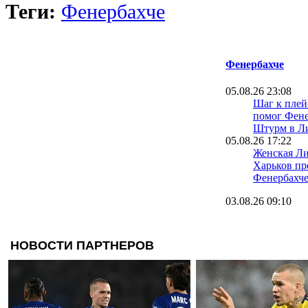
Теги:
Фенербахче
Фенербахче
05.08.26 23:08
Шаг к плей
помог Фене
Штурм в Л
05.08.26 17:22
Женская Ли
Харьков пр
Фенербахч
03.08.26 09:10
Фенербахче
улучшенное
Рафаэлю Л
30.07.26 00:35
Фенербахче
Гурник и в
квалифика