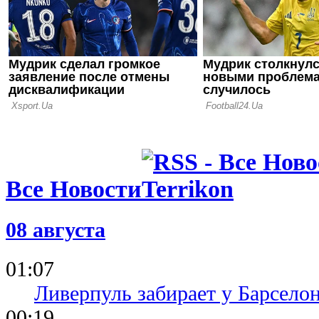
Лиги чемп
28.07.26 18:00
СМИ: Мила
получить 50
своего фор
Все Новости
08 августа
01:07
Ливерпуль забирает у Барсело
00:19