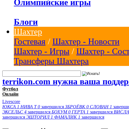
Олимпийские игры
Блоги
Шахтер
Гостевая
/
Шахтер - Новости
Шахтер - Игры
/
Шахтер - Сос
Трансферы Шахтера
terrikon.com нужна ваша подде
Футбол
Онлайн
Livescore
ЮКСА
1
НИВА Т
0
завершился
ЗБРОЁВК
0
СЛОВАН
1
заверш
ЭКСЕЛЬС
4
завершился
БОХУМ
0
ГЕРТА
1
завершился
ВИСЛА
завершился
ЭШТОРИЛ
1
ФАМАЛИК
1
завершился