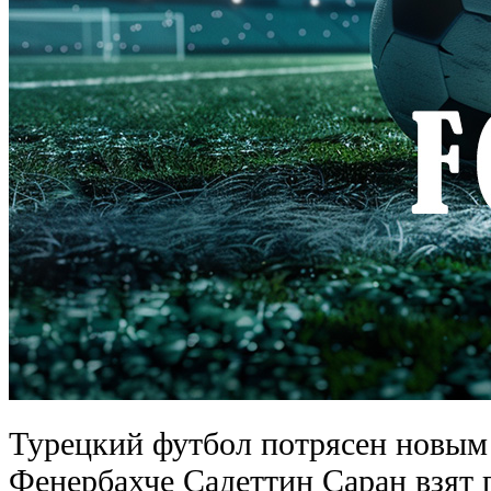
Турецкий футбол потрясен новым 
Фенербахче Садеттин Саран взят 